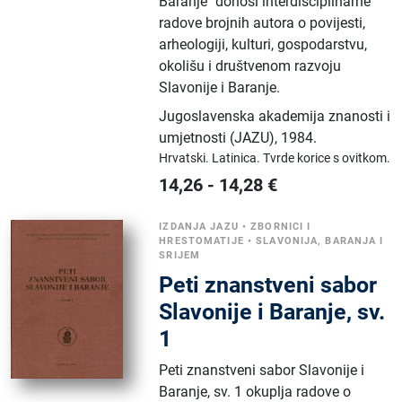
Baranje" donosi interdisciplinarne
radove brojnih autora o povijesti,
arheologiji, kulturi, gospodarstvu,
okolišu i društvenom razvoju
Slavonije i Baranje.
Jugoslavenska akademija znanosti i
umjetnosti (JAZU)
,
1984.
Hrvatski.
Latinica.
Tvrde korice s ovitkom.
14,26
-
14,28
€
IZDANJA JAZU
•
ZBORNICI I
HRESTOMATIJE
•
SLAVONIJA, BARANJA I
SRIJEM
Peti znanstveni sabor
Slavonije i Baranje, sv.
1
Peti znanstveni sabor Slavonije i
Baranje, sv. 1 okuplja radove o