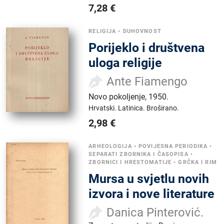
7,28
€
RELIGIJA
•
DUHOVNOST
Porijeklo i društvena
uloga religije
Ante Fiamengo
Novo pokoljenje
,
1950.
Hrvatski.
Latinica.
Broširano.
2,98
€
ARHEOLOGIJA
•
POVIJESNA PERIODIKA
•
SEPARATI ZBORNIKA I ČASOPISA
•
ZBORNICI I HRESTOMATIJE
•
GRČKA I RIM
Mursa u svjetlu novih
izvora i nove literature
Danica Pinterović.