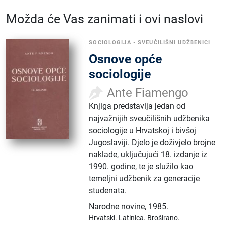
Možda će Vas zanimati i ovi naslovi
SOCIOLOGIJA
•
SVEUČILIŠNI UDŽBENICI
Osnove opće
sociologije
Ante Fiamengo
Knjiga predstavlja jedan od
najvažnijih sveučilišnih udžbenika
sociologije u Hrvatskoj i bivšoj
Jugoslaviji. Djelo je doživjelo brojne
naklade, uključujući 18. izdanje iz
1990. godine, te je služilo kao
temeljni udžbenik za generacije
studenata.
Narodne novine
,
1985.
Hrvatski.
Latinica.
Broširano.