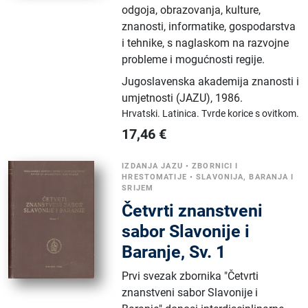
odgoja, obrazovanja, kulture,
znanosti, informatike, gospodarstva
i tehnike, s naglaskom na razvojne
probleme i mogućnosti regije.
Jugoslavenska akademija znanosti i
umjetnosti (JAZU)
,
1986.
Hrvatski.
Latinica.
Tvrde korice s ovitkom.
17,46
€
IZDANJA JAZU
•
ZBORNICI I
HRESTOMATIJE
•
SLAVONIJA, BARANJA I
SRIJEM
Četvrti znanstveni
sabor Slavonije i
Baranje, Sv. 1
Prvi svezak zbornika "Četvrti
znanstveni sabor Slavonije i