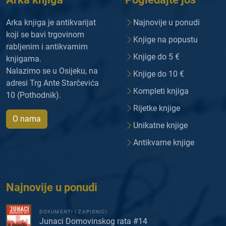
Arka knjiga je antikvarijat
Najnovije u ponudi
koji se bavi trgovinom
Knjige na popustu
rabljenim i antikvarnim
Knjige do 5 €
knjigama.
Nalazimo se u Osijeku, na
Knjige do 10 €
adresi Trg Ante Starčevića
Kompleti knjiga
10 (Pothodnik).
Rijetke knjige
O nama
Unikatne knjige
Antikvarne knjige
Najnovije u ponudi
DOKUMENTI I ZAPISNICI
Junaci Domovinskog rata #14