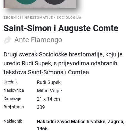
ZBORNICI I HRESTOMATIJE
•
SOCIOLOGIJA
Saint-Simon i Auguste Comte
Ante Fiamengo
Drugi svezak Sociološke hrestomatije, koju je
uredio Rudi Supek, s prijevodima odabranih
tekstova Saint-Simona i Comtea.
Urednik
Rudi Supek
Naslovnica
Milan Vulpe
Dimenzije
21 x 14 cm
Broj strana
309
Nakladnik
Nakladni zavod Matice hrvatske
, Zagreb
,
1966.