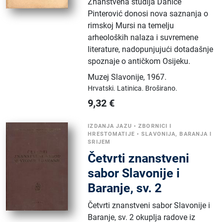
Znanstvena studija Danice
Pinterović donosi nova saznanja o
rimskoj Mursi na temelju
arheoloških nalaza i suvremene
literature, nadopunjujući dotadašnje
spoznaje o antičkom Osijeku.
Muzej Slavonije
,
1967.
Hrvatski.
Latinica.
Broširano.
9,32
€
IZDANJA JAZU
•
ZBORNICI I
HRESTOMATIJE
•
SLAVONIJA, BARANJA I
SRIJEM
Četvrti znanstveni
sabor Slavonije i
Baranje, sv. 2
Četvrti znanstveni sabor Slavonije i
Baranje, sv. 2 okuplja radove iz