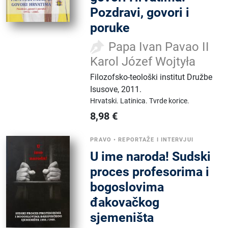
Pozdravi, govori i
poruke
Papa Ivan Pavao II
Karol Józef Wojtyła
Filozofsko-teološki institut Družbe
Isusove
,
2011.
Hrvatski.
Latinica.
Tvrde korice.
8,98
€
PRAVO
•
REPORTAŽE I INTERVJUI
U ime naroda! Sudski
proces profesorima i
bogoslovima
đakovačkog
sjemeništa