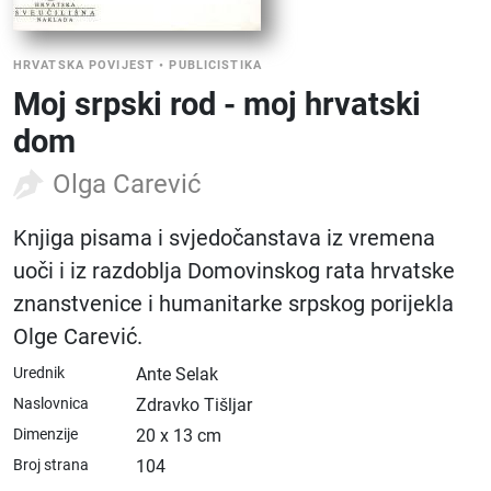
HRVATSKA POVIJEST
•
PUBLICISTIKA
Moj srpski rod - moj hrvatski
dom
Olga Carević
Knjiga pisama i svjedočanstava iz vremena
uoči i iz razdoblja Domovinskog rata hrvatske
znanstvenice i humanitarke srpskog porijekla
Olge Carević.
Urednik
Ante Selak
Naslovnica
Zdravko Tišljar
Dimenzije
20 x 13 cm
Broj strana
104