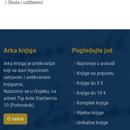
Škola i udžbenici
Arka knjiga
Pogledajte još
Arka knjiga je antikvarijat
Najnovije u ponudi
koji se bavi trgovinom
Knjige na popustu
rabljenim i antikvarnim
Knjige do 5 €
knjigama.
Nalazimo se u Osijeku, na
Knjige do 10 €
adresi Trg Ante Starčevića
Kompleti knjiga
10 (Pothodnik).
Rijetke knjige
O nama
Unikatne knjige