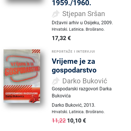
1959./1960.
Stjepan Sršan
Državni arhiv u Osijeku
,
2009.
Hrvatski.
Latinica.
Broširano.
17,32
€
REPORTAŽE I INTERVJUI
Vrijeme je za
gospodarstvo
Darko Buković
Gospodarski razgovori Darka
Bukovića
Darko Buković
,
2013.
Hrvatski.
Latinica.
Broširano.
10,10
€
11,22