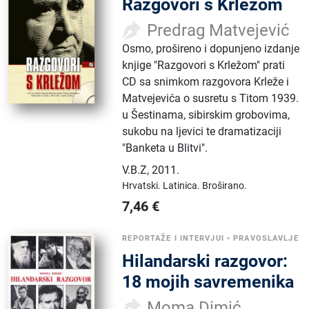
Razgovori s Krležom
Predrag Matvejević
Osmo, prošireno i dopunjeno izdanje
knjige "Razgovori s Krležom" prati
CD sa snimkom razgovora Krleže i
Matvejevića o susretu s Titom 1939.
u Šestinama, sibirskim grobovima,
sukobu na ljevici te dramatizaciji
"Banketa u Blitvi".
V.B.Z
,
2011.
Hrvatski.
Latinica.
Broširano.
7,46
€
REPORTAŽE I INTERVJUI
•
PRAVOSLAVLJE
Hilandarski razgovor:
18 mojih savremenika
Moma Dimić