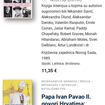
Knjiga intervjua u kojima su autorovi
sugovornici bili Nikandor Savić,
Aleksandra Olund, Aleksandar
Deroko, Valentin Rasputin, Emile
Cioran, Jašar Kemal, Paddy
Chayefsky, Robert Graves, Monah
Hilandarac, Abraham Moles, Sven
Delblanc, Artur Lundkvist i dr.
Književna zajednica Novog Sada
,
1989.
Srpski.
Latinica.
Broširano.
11,35
€
MONOGRAFIJE GRADOVA I REGIJA
•
REPORTAŽE I INTERVJUI
•
KATOLIČANSTVO
Papa Ivan Pavao II.
govori Hrvatima: