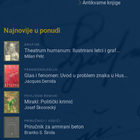
Antikvarne knjige
Najnovije u ponudi
GRAFIKE
Theatrum humanum: Ilustrirani letci i graf...
Milan Pelc
FENOMENOLOGIJA
Glas i fenomen: Uvod u problem znaka u Hus...
Jacques Derrida
POVIJESNI ROMAN
Mirakl: Politički krimić
Josef Škvorecký
PRIRUČNICI I VODIČI
Priručnik za armirani beton
Branko S. Širola