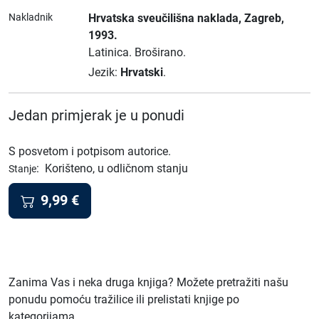
Nakladnik
Hrvatska sveučilišna naklada
, Zagreb
,
1993.
Latinica.
Broširano.
Jezik:
Hrvatski
.
Jedan primjerak je u ponudi
S posvetom i potpisom autorice.
:
Korišteno, u odličnom stanju
Stanje
9,99
€
Zanima Vas i neka druga knjiga? Možete pretražiti našu
ponudu pomoću tražilice ili prelistati knjige po
kategorijama.