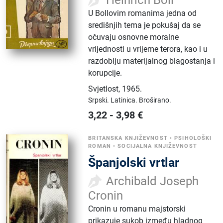
Heinrich Böll
U Bollovim romanima jedna od
središnjih tema je pokušaj da se
očuvaju osnovne moralne
vrijednosti u vrijeme terora, kao i u
razdoblju materijalnog blagostanja i
korupcije.
Svjetlost
,
1965.
Srpski.
Latinica.
Broširano.
3,22
-
3,98
€
BRITANSKA KNJIŽEVNOST
•
PSIHOLOŠKI
ROMAN
•
SOCIJALNA KNJIŽEVNOST
Španjolski vrtlar
Archibald Joseph
Cronin
Cronin u romanu majstorski
prikazuje sukob između hladnog