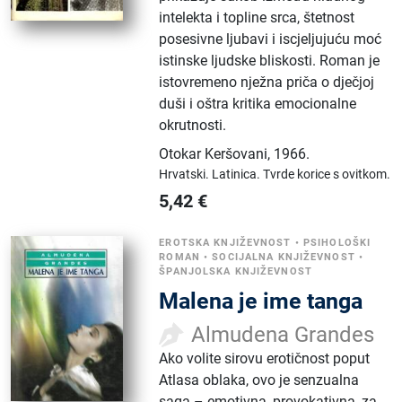
intelekta i topline srca, štetnost
posesivne ljubavi i iscjeljujuću moć
istinske ljudske bliskosti. Roman je
istovremeno nježna priča o dječjoj
duši i oštra kritika emocionalne
okrutnosti.
Otokar Keršovani
,
1966.
Hrvatski.
Latinica.
Tvrde korice s ovitkom.
5,42
€
EROTSKA KNJIŽEVNOST
•
PSIHOLOŠKI
ROMAN
•
SOCIJALNA KNJIŽEVNOST
•
ŠPANJOLSKA KNJIŽEVNOST
Malena je ime tanga
Almudena Grandes
Ako volite sirovu erotičnost poput
Atlasa oblaka, ovo je senzualna
saga – emotivna, provokativna, za