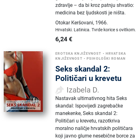
zdravlje – da bi kroz patnju shvatio:
medicina bez ljudskosti je ništa.
Otokar Keršovani
,
1966.
Hrvatski.
Latinica.
Tvrde korice s ovitkom.
6,24
€
EROTSKA KNJIŽEVNOST
•
HRVATSKA
KNJIŽEVNOST
•
PSIHOLOŠKI ROMAN
Seks skandal 2:
Političari u krevetu
Izabela D.
Nastavak ultimativnog hita Seks
skandal: Ispovijedi zagrebačke
manekenke, Seks skandal 2:
Političari u krevetu, razotkriva
moralno naličje hrvatskih političara
koji javno glume nesebične borce za