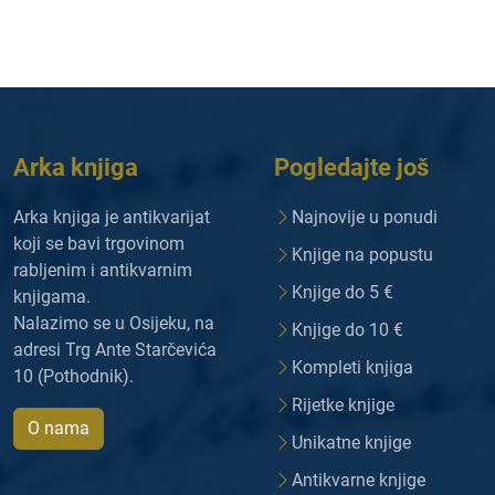
Arka knjiga
Pogledajte još
Arka knjiga je antikvarijat
Najnovije u ponudi
koji se bavi trgovinom
Knjige na popustu
rabljenim i antikvarnim
Knjige do 5 €
knjigama.
Nalazimo se u Osijeku, na
Knjige do 10 €
adresi Trg Ante Starčevića
Kompleti knjiga
10 (Pothodnik).
Rijetke knjige
O nama
Unikatne knjige
Antikvarne knjige