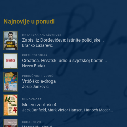
Najnovije u ponudi
HRVATSKA KNJIŽEVNOST
Zapisi iz Đorđevićeve: istinite policijske...
Branko Lazarević
KULTUROLOGIJA
Croatica. Hrvatski udio u svjetskoj baštin...
Neven Budak
PRIRUČNICI I VODIČI
Vrtić-škola-droga
Josip Janković
DUHOVNOST
Melem za dušu 4
Jack Canfield, Mark Victor Hansen, Hanoch Mccar...
KUHARSTVO