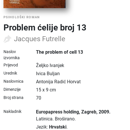
PSIHOLOŠKI ROMAN
Problem ćelije broj 13
Jacques Futrelle
Naslov
The problem of cell 13
izvornika
Prijevod
Željko Ivanjek
Urednik
Ivica Buljan
Naslovnica
Antonija Radić Horvat
Dimenzije
15 x 9 cm
Broj strana
70
Nakladnik
Europapress holding
, Zagreb
, 2009.
Latinica.
Broširano.
Jezik:
Hrvatski
.