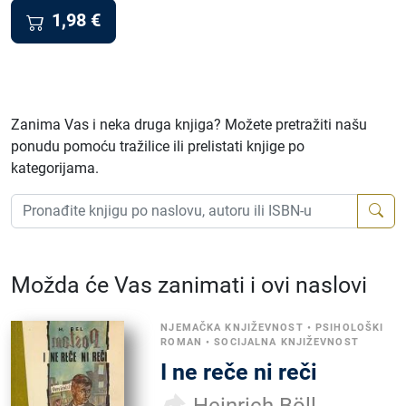
1,98
€
Zanima Vas i neka druga knjiga? Možete pretražiti našu
ponudu pomoću tražilice ili prelistati knjige po
kategorijama.
Možda će Vas zanimati i ovi naslovi
NJEMAČKA KNJIŽEVNOST
•
PSIHOLOŠKI
ROMAN
•
SOCIJALNA KNJIŽEVNOST
I ne reče ni reči