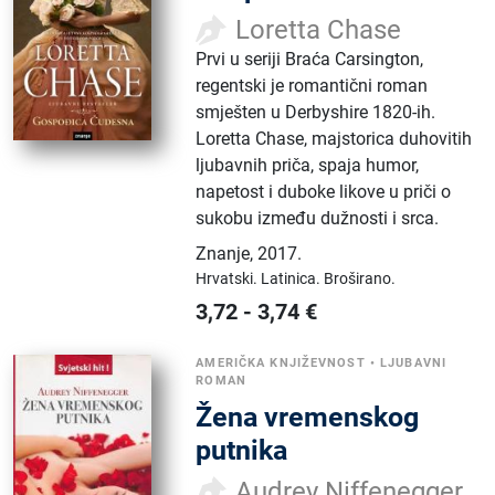
Loretta Chase
Prvi u seriji Braća Carsington,
regentski je romantični roman
smješten u Derbyshire 1820-ih.
Loretta Chase, majstorica duhovitih
ljubavnih priča, spaja humor,
napetost i duboke likove u priči o
sukobu između dužnosti i srca.
Znanje
,
2017.
Hrvatski.
Latinica.
Broširano.
3,72
-
3,74
€
AMERIČKA KNJIŽEVNOST
•
LJUBAVNI
ROMAN
Žena vremenskog
putnika
Audrey Niffenegger