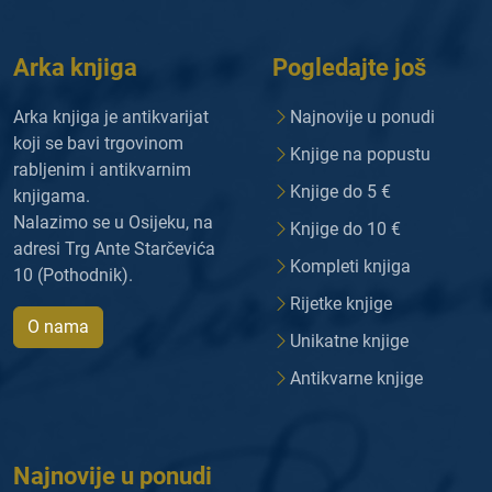
Arka knjiga
Pogledajte još
Arka knjiga je antikvarijat
Najnovije u ponudi
koji se bavi trgovinom
Knjige na popustu
rabljenim i antikvarnim
Knjige do 5 €
knjigama.
Nalazimo se u Osijeku, na
Knjige do 10 €
adresi Trg Ante Starčevića
Kompleti knjiga
10 (Pothodnik).
Rijetke knjige
O nama
Unikatne knjige
Antikvarne knjige
Najnovije u ponudi