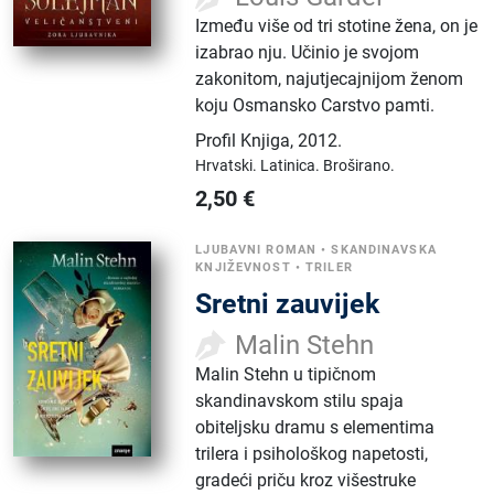
Između više od tri stotine žena, on je
izabrao nju. Učinio je svojom
zakonitom, najutjecajnijom ženom
koju Osmansko Carstvo pamti.
Profil Knjiga
,
2012.
Hrvatski.
Latinica.
Broširano.
2,50
€
LJUBAVNI ROMAN
•
SKANDINAVSKA
KNJIŽEVNOST
•
TRILER
Sretni zauvijek
Malin Stehn
Malin Stehn u tipičnom
skandinavskom stilu spaja
obiteljsku dramu s elementima
trilera i psihološkog napetosti,
gradeći priču kroz višestruke