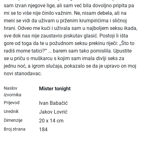
sam izvan njegove lige, ali sam već bila dovoljno pripita pa
mi se to više nije činilo važnim. Ne, nisam debela, ali na
meni se vidi da uživam u prženim krumpirićima i sličnoj
hrani. Odveo me kući i uživala sam u najboljem seksu ikada,
sve dok nas nije zaustavio piskutav glasić. Postoji li išta
gore od toga da te u požudnom seksu prekinu riječi: „Što to
radiš mome tatici?“ … barem sam tako pomislila. Upustite
se u priču o muškarcu s kojim sam imala divlji seks za
jednu noć, a igrom slučaja, pokazalo se da je upravo on moj
novi stanodavac.
Naslov
Mister tonight
izvornika
Prijevod
Ivan Babačić
Urednik
Jakov Lovrić
Dimenzije
20 x 14 cm
Broj strana
184