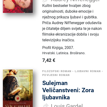
Kultni bestseler hvaljen zbog
originalnosti, duboke emocije i
nježnog prikaza ljubavi i gubitka.
Priča Audrey Niffenegger oduševila
je čitatelje diljem svijeta te je nakon
filmske ekranizacije dobila i svoju
televizijsku inačicu.
Profil Knjiga
,
2007.
Hrvatski.
Latinica.
Broširano.
7,42
€
FILOZOFSKI ROMAN
•
LJUBAVNI ROMAN
•
POVIJESNI ROMAN
Sulejman
Veličanstveni: Zora
ljubavnika
Louis Gardel