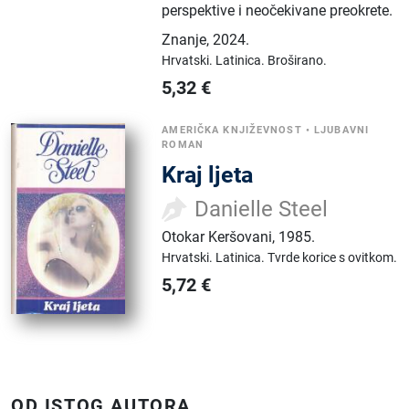
perspektive i neočekivane preokrete.
Znanje
,
2024.
Hrvatski.
Latinica.
Broširano.
5,32
€
AMERIČKA KNJIŽEVNOST
•
LJUBAVNI
ROMAN
Kraj ljeta
Danielle Steel
Otokar Keršovani
,
1985.
Hrvatski.
Latinica.
Tvrde korice s ovitkom.
5,72
€
OD ISTOG AUTORA