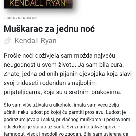
LJUBAVNI ROMAN
Muškarac za jednu noć
Kendall Ryan
Prošle noći doživjela sam možda najveću
neugodnost u svom životu. Ja sam bila cura.
Znate, jedna od onih pijanih djevojaka koja slavi
svoj trideseti rođendan s najboljim
prijateljicama, koje su u sretnim brakovima.
Što sam više uživala u alkoholu, imala sam veću želju
učiniti neku ludost po kojoj ću pamtiti proslavu. Ludost je
podrazumijevala i seksi, privlačnog muškarca u poslovnom
odijelu koji je stajao uz šank. Svi znamo takve tipove –
tamnoput, visok i neodoljivo zgodan. Bila sam uvjerena da