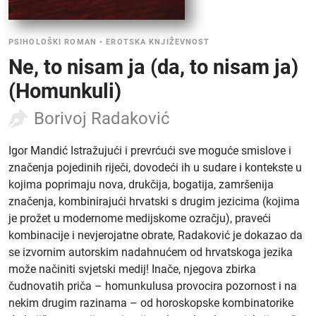
PSIHOLOŠKI ROMAN
•
EROTSKA KNJIŽEVNOST
Ne, to nisam ja (da, to nisam ja)
(Homunkuli)
Borivoj Radaković
Igor Mandić Istražujući i prevrćući sve moguće smislove i
značenja pojedinih riječi, dovodeći ih u sudare i kontekste u
kojima poprimaju nova, drukčija, bogatija, zamršenija
značenja, kombinirajući hrvatski s drugim jezicima (kojima
je prožet u modernome medijskome ozračju), praveći
kombinacije i nevjerojatne obrate, Radaković je dokazao da
se izvornim autorskim nadahnućem od hrvatskoga jezika
može načiniti svjetski medij! Inače, njegova zbirka
čudnovatih priča – homunkulusa provocira pozornost i na
nekim drugim razinama – od horoskopske kombinatorike