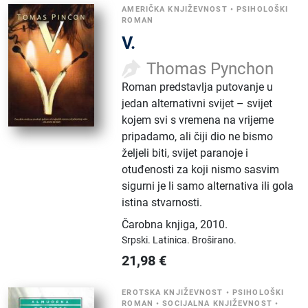
AMERIČKA KNJIŽEVNOST
•
PSIHOLOŠKI
ROMAN
V.
Thomas Pynchon
Roman predstavlja putovanje u
jedan alternativni svijet – svijet
kojem svi s vremena na vrijeme
pripadamo, ali čiji dio ne bismo
željeli biti, svijet paranoje i
otuđenosti za koji nismo sasvim
sigurni je li samo alternativa ili gola
istina stvarnosti.
Čarobna knjiga
,
2010.
Srpski.
Latinica.
Broširano.
21,98
€
EROTSKA KNJIŽEVNOST
•
PSIHOLOŠKI
ROMAN
•
SOCIJALNA KNJIŽEVNOST
•