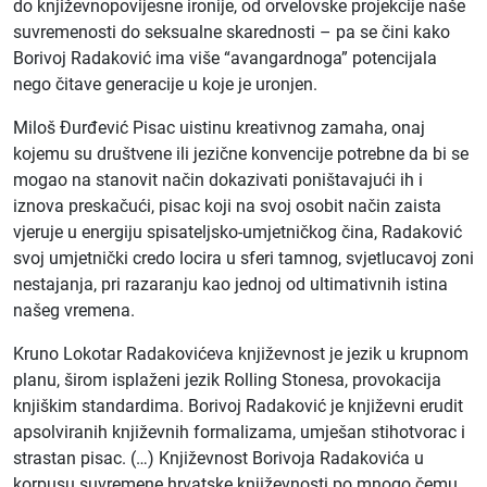
do književnopovijesne ironije, od orvelovske projekcije naše
suvremenosti do seksualne skarednosti – pa se čini kako
Borivoj Radaković ima više “avangardnoga” potencijala
nego čitave generacije u koje je uronjen.
Miloš Đurđević Pisac uistinu kreativnog zamaha, onaj
kojemu su društvene ili jezične konvencije potrebne da bi se
mogao na stanovit način dokazivati poništavajući ih i
iznova preskačući, pisac koji na svoj osobit način zaista
vjeruje u energiju spisateljsko-umjetničkog čina, Radaković
svoj umjetnički credo locira u sferi tamnog, svjetlucavoj zoni
nestajanja, pri razaranju kao jednoj od ultimativnih istina
našeg vremena.
Kruno Lokotar Radakovićeva književnost je jezik u krupnom
planu, širom isplaženi jezik Rolling Stonesa, provokacija
knjiškim standardima. Borivoj Radaković je književni erudit
apsolviranih književnih formalizama, umješan stihotvorac i
strastan pisac. (…) Književnost Borivoja Radakovića u
korpusu suvremene hrvatske književnosti po mnogo čemu