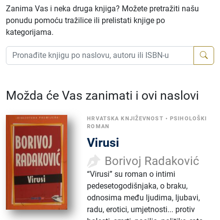
Zanima Vas i neka druga knjiga? Možete pretražiti našu
ponudu pomoću tražilice ili prelistati knjige po
kategorijama.
Možda će Vas zanimati i ovi naslovi
HRVATSKA KNJIŽEVNOST
•
PSIHOLOŠKI
ROMAN
Virusi
Borivoj Radaković
“Virusi” su roman o intimi
pedesetogodišnjaka, o braku,
odnosima među ljudima, ljubavi,
radu, erotici, umjetnosti... protiv