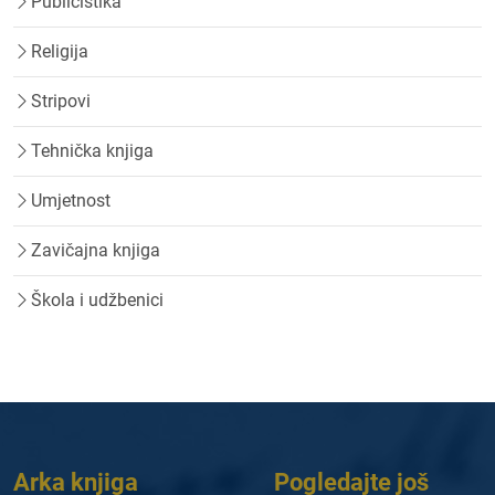
Publicistika
Religija
Stripovi
Tehnička knjiga
Umjetnost
Zavičajna knjiga
Škola i udžbenici
Arka knjiga
Pogledajte još