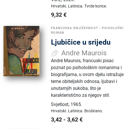
Hrvatski.
Latinica.
Tvrde korice.
9,32
€
FRANCUSKA KNJIŽEVNOST
•
PSIHOLOŠKI
ROMAN
Ljubičice u srijedu
Andre Maurois
André Maurois, francuski pisac
poznat po psihološkim romanima i
biografijama, u ovom djelu istražuje
teme obiteljskih odnosa, ljubavi i
unutarnjih sukoba, što je
karakteristično za njegov stil.
Svjetlost
,
1965.
Hrvatski.
Latinica.
Broširano.
3,42
-
3,62
€