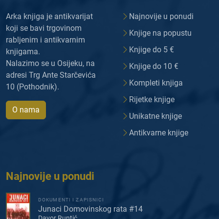
Arka knjiga je antikvarijat
Najnovije u ponudi
koji se bavi trgovinom
Knjige na popustu
rabljenim i antikvarnim
Knjige do 5 €
knjigama.
Nalazimo se u Osijeku, na
Knjige do 10 €
adresi Trg Ante Starčevića
Kompleti knjiga
10 (Pothodnik).
Rijetke knjige
O nama
Unikatne knjige
Antikvarne knjige
Najnovije u ponudi
DOKUMENTI I ZAPISNICI
Junaci Domovinskog rata #14
Davor Runtić