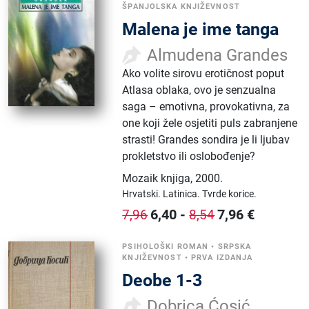
ŠPANJOLSKA KNJIŽEVNOST
Malena je ime tanga
Almudena Grandes
Ako volite sirovu erotičnost poput
Atlasa oblaka, ovo je senzualna
saga – emotivna, provokativna, za
one koji žele osjetiti puls zabranjene
strasti! Grandes sondira je li ljubav
prokletstvo ili oslobođenje?
Mozaik knjiga
,
2000.
Hrvatski.
Latinica.
Tvrde korice.
6,40
-
7,96
€
7,96
8,54
PSIHOLOŠKI ROMAN
•
SRPSKA
KNJIŽEVNOST
•
PRVA IZDANJA
Deobe 1-3
Dobrica Ćosić