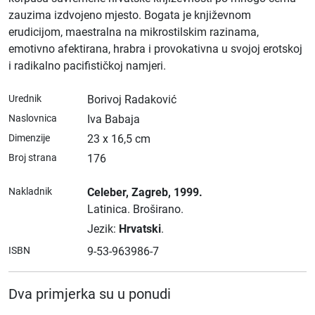
zauzima izdvojeno mjesto. Bogata je književnom
erudicijom, maestralna na mikrostilskim razinama,
emotivno afektirana, hrabra i provokativna u svojoj erotskoj
i radikalno pacifističkoj namjeri.
Urednik
Borivoj Radaković
Naslovnica
Iva Babaja
Dimenzije
23 x 16,5 cm
Broj strana
176
Nakladnik
Celeber
, Zagreb
, 1999.
Latinica.
Broširano.
Jezik:
Hrvatski
.
ISBN
9-53-963986-7
Dva primjerka su u ponudi