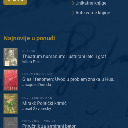
Unikatne knjige
Antikvarne knjige
Najnovije u ponudi
GRAFIKE
Theatrum humanum: Ilustrirani letci i graf...
Milan Pelc
FENOMENOLOGIJA
Glas i fenomen: Uvod u problem znaka u Hus...
Jacques Derrida
POVIJESNI ROMAN
Mirakl: Politički krimić
Josef Škvorecký
PRIRUČNICI I VODIČI
Priručnik za armirani beton