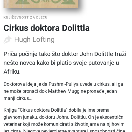
KNJIŽEVNOST ZA DJECU
Cirkus doktora Dolittla
Hugh Lofting
Priča počinje tako što doktor John Dolittle traži
nešto novca kako bi platio svoje putovanje u
Afriku.
Doktorova ideja je da Pushmi-Pullya uvede u cirkus, ali ga
ne može pronaći dok Matthew Mugg ne pronađe jedan
manji cirkus...
Knjiga “Cirkus doktora Dolittla” dobila je ime prema
glavnom junaku, doktoru Johnu Dolittlu. On je ekscentrični
veterinar koji može komunicirati s životinjama na njihovim
jezicima. Njegove nevjerojatne avanture i sposobnosti čine