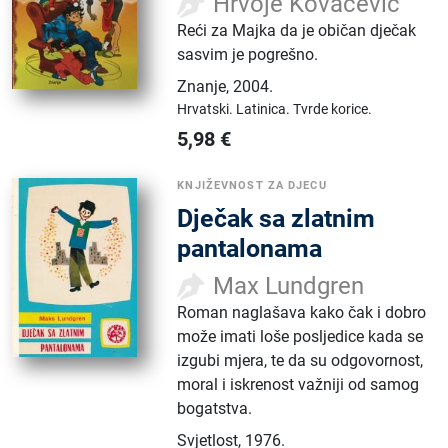
Hrvoje Kovačević
Reći za Majka da je običan dječak
sasvim je pogrešno.
Znanje
,
2004.
Hrvatski.
Latinica.
Tvrde korice.
5,98
€
KNJIŽEVNOST ZA DJECU
Dječak sa zlatnim
pantalonama
Max Lundgren
Roman naglašava kako čak i dobro
može imati loše posljedice kada se
izgubi mjera, te da su odgovornost,
moral i iskrenost važniji od samog
bogatstva.
Svjetlost
,
1976.