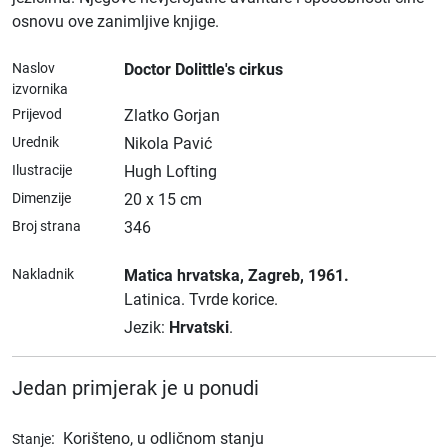
osnovu ove zanimljive knjige.
Naslov
Doctor Dolittle's cirkus
izvornika
Prijevod
Zlatko Gorjan
Urednik
Nikola Pavić
Ilustracije
Hugh Lofting
Dimenzije
20 x 15 cm
Broj strana
346
Nakladnik
Matica hrvatska
, Zagreb
, 1961.
Latinica.
Tvrde korice.
Jezik:
Hrvatski
.
Jedan primjerak je u ponudi
:
Korišteno, u odličnom stanju
Stanje