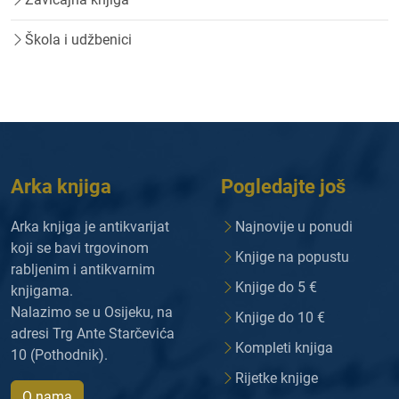
Škola i udžbenici
Arka knjiga
Pogledajte još
Arka knjiga je antikvarijat
Najnovije u ponudi
koji se bavi trgovinom
Knjige na popustu
rabljenim i antikvarnim
Knjige do 5 €
knjigama.
Nalazimo se u Osijeku, na
Knjige do 10 €
adresi Trg Ante Starčevića
Kompleti knjiga
10 (Pothodnik).
Rijetke knjige
O nama