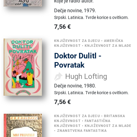
koje je radio autor.
Dečje novine
,
1979.
Srpski.
Latinica.
Tvrde korice s ovitkom.
7,56
€
KNJIŽEVNOST ZA DJECU
•
AMERIČKA
KNJIŽEVNOST
•
KNJIŽEVNOST ZA MLADE
Doktor Dulitl -
Povratak
Hugh Lofting
Dečje novine
,
1980.
Srpski.
Latinica.
Tvrde korice s ovitkom.
7,56
€
KNJIŽEVNOST ZA DJECU
•
BRITANSKA
KNJIŽEVNOST
•
FANTASTIČNA
KNJIŽEVNOST
•
KNJIŽEVNOST ZA MLADE
•
ZNANSTVENA FANTASTIKA