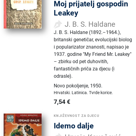
Moj prijatelj gospodin
Leakey
J. B. S. Haldane
J. B. S. Haldane (1892.–1964.),
britanski genetičar, evolucijski biolog
i popularizator znanosti, napisao je
1937. godine "My Friend Mr. Leakey"
– zbirku od pet duhovitih,
fantastičnih priča za djecu (i
odrasle).
Novo pokoljenje
,
1950.
Hrvatski.
Latinica.
Tvrde korice.
7,54
€
KNJIŽEVNOST ZA DJECU
Idemo dalje