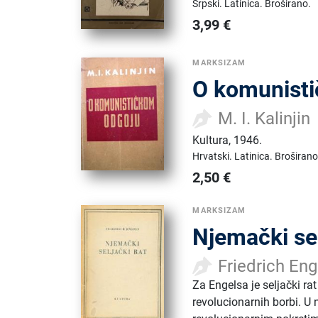
Srpski.
Latinica.
Broširano.
3,99
€
MARKSIZAM
O komunist
M. I. Kalinjin
Kultura
,
1946.
Hrvatski.
Latinica.
Broširano
2,50
€
MARKSIZAM
Njemački sel
Friedrich Eng
Za Engelsa je seljački rat
revolucionarnih borbi. U 