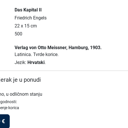
Das Kapital II
Friedrich Engels
22 x 15 cm
500
Verlag von Otto Meissner
, Hamburg
, 1903.
Latinica.
Tvrde korice.
Jezik:
Hrvatski
.
erak je u ponudi
no, u odličnom stanju
ogodnosti:
enje korica
0
€