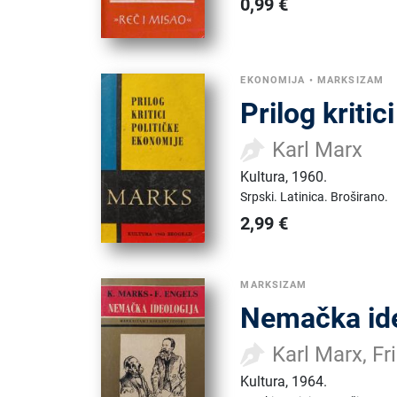
0,99
€
EKONOMIJA
•
MARKSIZAM
Prilog kritic
Karl Marx
Kultura
,
1960.
Srpski.
Latinica.
Broširano.
2,99
€
MARKSIZAM
Nemačka ide
Karl Marx, Fr
Kultura
,
1964.