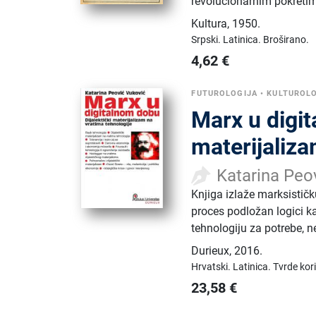
revolucionarnim pokreti
Kultura
,
1950.
Srpski.
Latinica.
Broširano.
4,62
€
FUTUROLOGIJA
•
KULTUROLO
Marx u digit
materijaliza
Katarina Peo
Knjiga izlaže marksističk
proces podložan logici ka
tehnologiju za potrebe, ne
Durieux
,
2016.
Hrvatski.
Latinica.
Tvrde kor
23,58
€