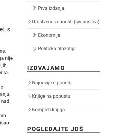
Prva izdanja
Društvene znanosti (svi naslovi)
e], s
Ekonomija
Politička filozofija
ne,
ga nije
jih,
IZDVAJAMO
rira.
Najnovije u ponudi
ve
anju,
Knjige na popustu
m nad
Kompleti knjiga
lom
pisao
POGLEDAJTE JOŠ