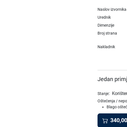
Naslov izvornika
Urednik
Dimenzije
Broj strana
Nakladnik
Jedan primj
:
Korište
Stanje
Oštećenja / nep
Blago ošteć
340,0