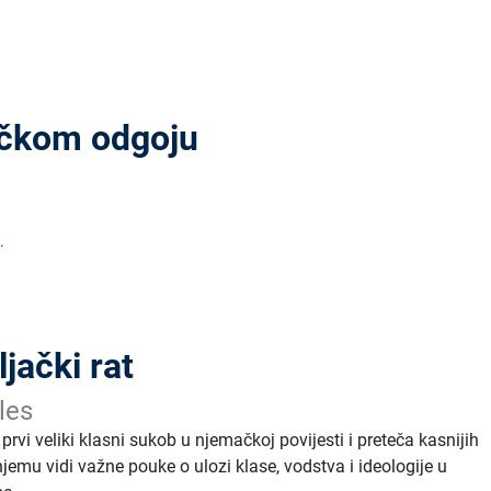
ičkom odgoju
.
jački rat
les
 prvi veliki klasni sukob u njemačkoj povijesti i preteča kasnijih
njemu vidi važne pouke o ulozi klase, vodstva i ideologije u