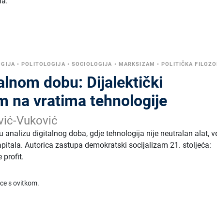
ma.
GIJA
•
POLITOLOGIJA
•
SOCIOLOGIJA
•
MARKSIZAM
•
POLITIČKA FILOZO
alnom dobu: Dijalektički
m na vratima tehnologije
vić-Vuković
u analizu digitalnog doba, gdje tehnologija nije neutralan alat, v
pitala. Autorica zastupa demokratski socijalizam 21. stoljeća:
 profit.
ice s ovitkom.