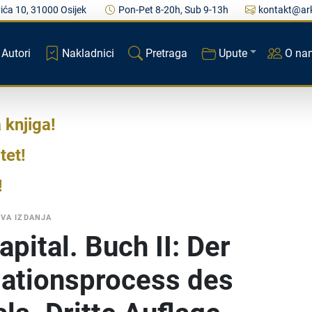
ića 10, 31000 Osijek
Pon-Pet 8-20h, Sub 9-13h
kontakt@ark
Autori
Nakladnici
Pretraga
Upute
O na
a knjiga
tet
VA IZDANJA
apital. Buch II: Der
lationsprocess des