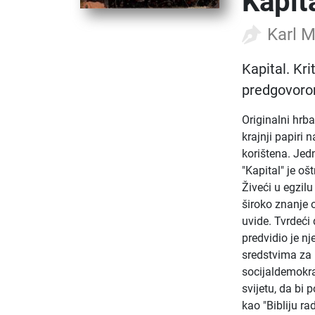
Kapit
Karl 
Kapital. Kri
predgovoro
Originalni hrb
krajnji papiri 
korištena. Jedn
"Kapital" je oš
Živeći u egzil
široko znanje 
uvide. Tvrdeći 
predvidio je n
sredstvima za 
socijaldemokra
svijetu, da bi 
kao "Bibliju ra