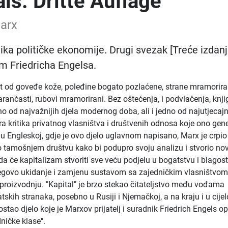
als. Dritte Auflage
Marx
tika političke ekonomije. Drugi svezak [Treće izdanj
m Friedricha Engelsa.
at od goveđe kože, poleđine bogato pozlaćene, strane mramorira
narančasti, rubovi mramorirani. Bez oštećenja, i podvlačenja, knji
o od najvažnijih djela modernog doba, ali i jedno od najutjecajni
tra kritika privatnog vlasništva i društvenih odnosa koje ono gene
u u Engleskoj, gdje je ovo djelo uglavnom napisano, Marx je crpio
o tamošnjem društvu kako bi podupro svoju analizu i stvorio no
da će kapitalizam stvoriti sve veću podjelu u bogatstvu i blagost
jegovo ukidanje i zamjenu sustavom sa zajedničkim vlasništvo
proizvodnju. "Kapital" je brzo stekao čitateljstvo među vođama
tskih stranaka, posebno u Rusiji i Njemačkoj, a na kraju i u cije
postao djelo koje je Marxov prijatelj i suradnik Friedrich Engels o
dničke klase".