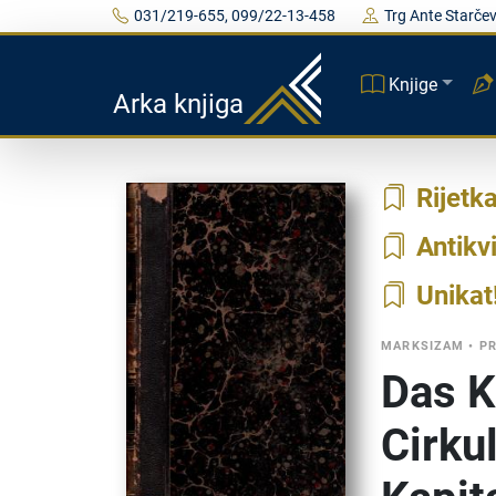
031/219-655, 099/22-13-458
Trg Ante Starčev
Knjige
Arka knjiga
Rijetk
Antikvi
Unikat
MARKSIZAM
•
PR
Das K
Cirku