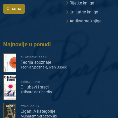
Rijetke knjige
O nama
Unikatne knjige
Antikvarne knjige
Najnovije u ponudi
FILOZOFSKI ESEJI
Teorija spoznaje
Teorija Spoznaje, Ivan Supek
KRŠĆANSTVO
O ljubavi i sreći
Teilhard de Chardin
ETNOLOGIJA
Cigani A kategorije
Muharem Serbezovski