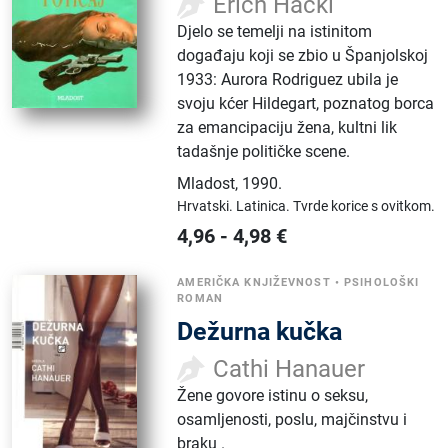
Erich Hackl
Djelo se temelji na istinitom
događaju koji se zbio u Španjolskoj
1933: Aurora Rodriguez ubila je
svoju kćer Hildegart, poznatog borca
za emancipaciju žena, kultni lik
tadašnje političke scene.
Mladost
,
1990.
Hrvatski.
Latinica.
Tvrde korice s ovitkom.
4,96
-
4,98
€
AMERIČKA KNJIŽEVNOST
•
PSIHOLOŠKI
ROMAN
Dežurna kučka
Cathi Hanauer
Žene govore istinu o seksu,
osamljenosti, poslu, majčinstvu i
braku .