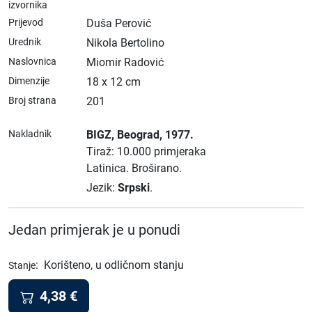
izvornika
Prijevod
Duša Perović
Urednik
Nikola Bertolino
Naslovnica
Miomir Radović
Dimenzije
18 x 12 cm
Broj strana
201
Nakladnik
BIGZ
, Beograd
, 1977.
Tiraž: 10.000 primjeraka
Latinica.
Broširano.
Jezik:
Srpski
.
Jedan primjerak je u ponudi
:
Korišteno, u odličnom stanju
Stanje
4,38
€