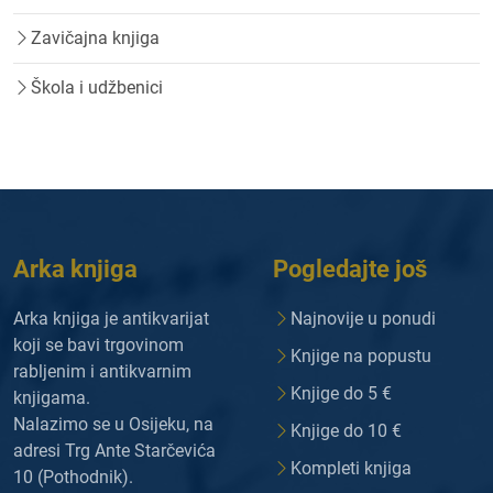
Zavičajna knjiga
Škola i udžbenici
Arka knjiga
Pogledajte još
Arka knjiga je antikvarijat
Najnovije u ponudi
koji se bavi trgovinom
Knjige na popustu
rabljenim i antikvarnim
Knjige do 5 €
knjigama.
Nalazimo se u Osijeku, na
Knjige do 10 €
adresi Trg Ante Starčevića
Kompleti knjiga
10 (Pothodnik).