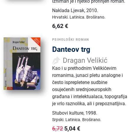
izniman je i rijetko profinjen roman.
Naklada Ljevak
,
2010.
Hrvatski.
Latinica.
Broširano.
6,62
€
PSIHOLOŠKI ROMAN
Danteov trg
Dragan Velikić
Kao i u prethodnim Velikićevim
romanima, junaci pletu analogne i
često isprepletene sudbine
osujećenih srednjoeuropskih
građana i intelektualaca, topografija
je vrlo raznolika, ali i prepoznatljiva.
Stubovi kulture
,
1998.
Srpski.
Latinica.
Broširano.
5,04
€
6,72