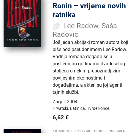
Ronin – vrijeme novih
ratnika
Lee Radow, Saša
Radović
Još jedan akcijski roman autora koji
piše pod pseudonimom Lee Radow.
Radnja romana događa se u
posljednjim godinama dvadesetog
stoljeća u nekim prepoznatljivim
povijesnim okolnostima i
događajima, a akteri su joj agenti
tajnih službi.
Žagar
,
2004.
Hrvatski.
Latinica.
Tvrde korice.
6,62
€
KRIMIĆI/DETEKTIVSKE PRIČE
•
POLJSKA