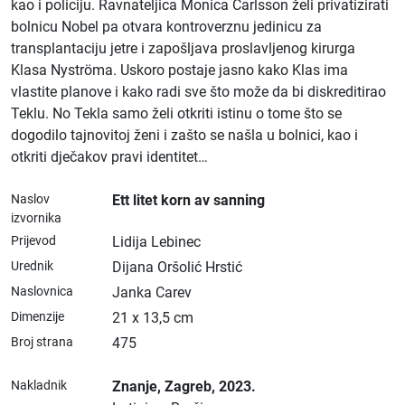
kao i policiju. Ravnateljica Monica Carlsson želi privatizirati
bolnicu Nobel pa otvara kontroverznu jedinicu za
transplantaciju jetre i zapošljava proslavljenog kirurga
Klasa Nyströma. Uskoro postaje jasno kako Klas ima
vlastite planove i kako radi sve što može da bi diskreditirao
Teklu. No Tekla samo želi otkriti istinu o tome što se
dogodilo tajnovitoj ženi i zašto se našla u bolnici, kao i
otkriti dječakov pravi identitet…
Naslov
Ett litet korn av sanning
izvornika
Prijevod
Lidija Lebinec
Urednik
Dijana Oršolić Hrstić
Naslovnica
Janka Carev
Dimenzije
21 x 13,5 cm
Broj strana
475
Nakladnik
Znanje
, Zagreb
, 2023.