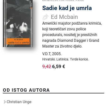
KRIMIĆI/DETEKTIVSKE PRIČE
Sadie kad je umrla
Ed Mcbain
Američki majstor podžanra krimića,
koji teoretičari zovu police
procedurals, nositelj je prestižnih
nagrada Diamond Dagger i Grand
Master za životno djelo.
V.D.T
,
2005.
Hrvatski.
Latinica.
Tvrde korice.
6,59
€
9,42
OD ISTOG AUTORA
Christian Unge