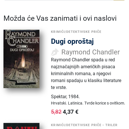
Možda će Vas zanimati i ovi naslovi
KRIMIĆI/DETEKTIVSKE PRIČE
Dugi oproštaj
Raymond Chandler
Raymond Chandler spada u red
najznačajnijih američkih pisaca
kriminalnih romana, a njegovi
romani spadaju u klasiku literature
te vrste.
Spektar
,
1984.
Hrvatski.
Latinica.
Tvrde korice s ovitkom.
4,37
€
5,82
KRIMIĆI/DETEKTIVSKE PRIČE
•
TRILER