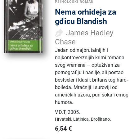
PSIHOLOŠKI ROMAN
Nema orhideja za
gđicu Blandish
James Hadley
Chase
Jedan od najbrutalnijih i
najkontroverznijih krimi-romana
svog vremena – optuživan za
pornografiju i nasilje, ali postao
bestseler i klasik britanskog hard-
boileda. Mračniji i suroviji od
američkih uzora, pun šoka i crnog
humora.
V.D.T
,
2005.
Hrvatski.
Latinica.
Broširano.
6,54
€