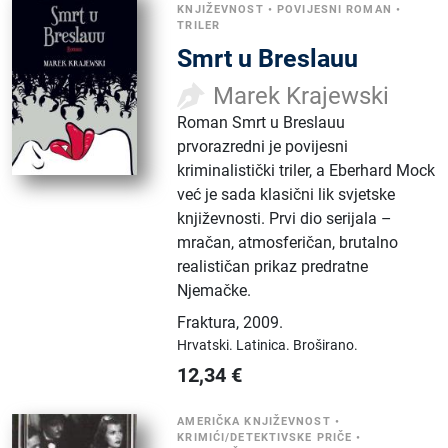
KNJIŽEVNOST
•
POVIJESNI ROMAN
•
TRILER
Smrt u Breslauu
Marek Krajewski
Roman Smrt u Breslauu
prvorazredni je povijesni
kriminalistički triler, a Eberhard Mock
već je sada klasični lik svjetske
književnosti. Prvi dio serijala –
mračan, atmosferičan, brutalno
realističan prikaz predratne
Njemačke.
Fraktura
,
2009.
Hrvatski.
Latinica.
Broširano.
12,34
€
AMERIČKA KNJIŽEVNOST
•
KRIMIĆI/DETEKTIVSKE PRIČE
•