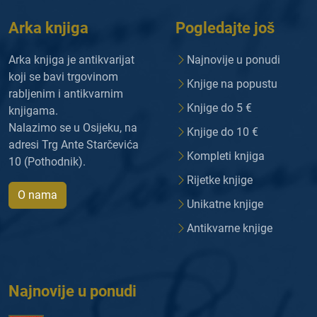
Arka knjiga
Pogledajte još
Arka knjiga je antikvarijat
Najnovije u ponudi
koji se bavi trgovinom
Knjige na popustu
rabljenim i antikvarnim
Knjige do 5 €
knjigama.
Nalazimo se u Osijeku, na
Knjige do 10 €
adresi Trg Ante Starčevića
Kompleti knjiga
10 (Pothodnik).
Rijetke knjige
O nama
Unikatne knjige
Antikvarne knjige
Najnovije u ponudi