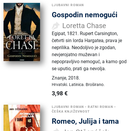
LJUBAVNI ROMAN
Gospodin nemogući
Loretta Chase
Egipat, 1821. Rupert Carsington,
četvrti sin lorda Hargatea, prava je
neprilika. Neodoljivo je zgodan,
nevjerojatno muževan i
nepopravljivo nemoguć, a kamo god
se uputio, prati ga nevolja.
Znanje
,
2018.
Hrvatski.
Latinica.
Broširano.
3,98
€
LJUBAVNI ROMAN
•
RATNI ROMAN
•
ČEŠKA KNJIŽEVNOST
Romeo, Julija i tama