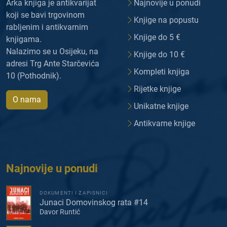
Arka knjiga je antikvarijat
Najnovije u ponudi
koji se bavi trgovinom
Knjige na popustu
rabljenim i antikvarnim
Knjige do 5 €
knjigama.
Nalazimo se u Osijeku, na
Knjige do 10 €
adresi Trg Ante Starčevića
Kompleti knjiga
10 (Pothodnik).
Rijetke knjige
O nama
Unikatne knjige
Antikvarne knjige
Najnovije u ponudi
DOKUMENTI I ZAPISNICI
Junaci Domovinskog rata #14
Davor Runtić