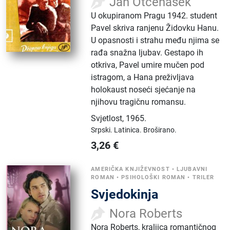
Jan Otčenášek
U okupiranom Pragu 1942. student
Pavel skriva ranjenu Židovku Hanu.
U opasnosti i strahu među njima se
rađa snažna ljubav. Gestapo ih
otkriva, Pavel umire mučen pod
istragom, a Hana preživljava
holokaust noseći sjećanje na
njihovu tragičnu romansu.
Svjetlost
,
1965.
Srpski.
Latinica.
Broširano.
3,26
€
AMERIČKA KNJIŽEVNOST
•
LJUBAVNI
ROMAN
•
PSIHOLOŠKI ROMAN
•
TRILER
Svjedokinja
Nora Roberts
Nora Roberts, kraljica romantičnog