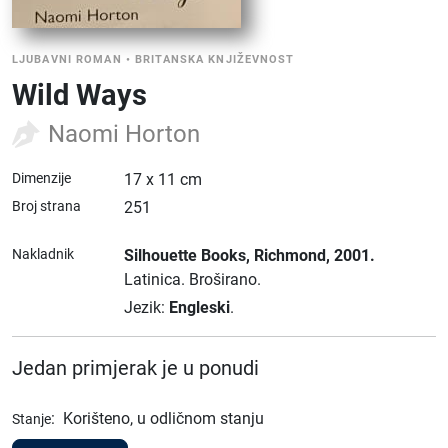
LJUBAVNI ROMAN
•
BRITANSKA KNJIŽEVNOST
Wild Ways
Naomi Horton
Dimenzije
17 x 11 cm
Broj strana
251
Nakladnik
Silhouette Books
, Richmond
, 2001.
Latinica.
Broširano.
Jezik:
Engleski
.
Jedan primjerak je u ponudi
:
Korišteno, u odličnom stanju
Stanje