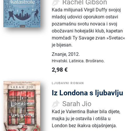
Rachel Gibson
Kada milijunaš Virgil Duffy svojoj
mladoj udovici oporukom ostavi
pozamašnu svotu novaca i svoj
obožavani hokejaški klub, kapetan
momčadi Ty Savage zvan »Svetac«
je bijesan.
Znanje
,
2012.
Hrvatski.
Latinica.
Broširano.
2,98
€
LJUBAVNI ROMAN
Iz Londona s ljubavlju
Sarah Jio
Kad je Valentina Baker bila dijete,
majka ju je ostavila i otišla u
London bez ikakva objašnjenja.