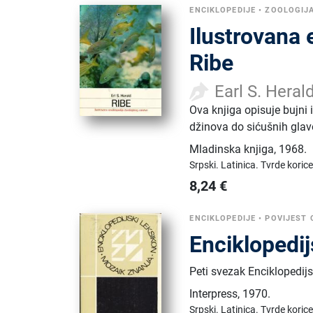
ENCIKLOPEDIJE
•
ZOOLOGIJ
Ilustrovana 
Ribe
Earl S. Heral
Ova knjiga opisuje bujni i
džinova do sićušnih glavo
Mladinska knjiga
,
1968.
Srpski.
Latinica.
Tvrde korice
8,24
€
ENCIKLOPEDIJE
•
POVIJEST C
Enciklopedijs
Peti svezak Enciklopedijs
Interpress
,
1970.
Srpski.
Latinica.
Tvrde korice