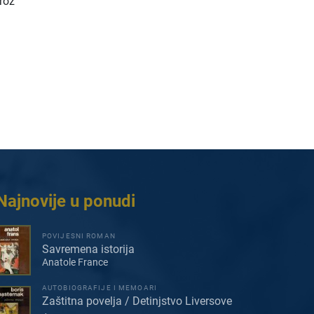
kroz
Najnovije u ponudi
POVIJESNI ROMAN
Savremena istorija
Anatole France
AUTOBIOGRAFIJE I MEMOARI
Zaštitna povelja / Detinjstvo Liversove