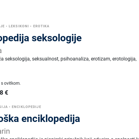
IJE
•
LEKSIKONI
•
EROTIKA
pedija seksologije
a
a seksologija, seksualnost, psihoanaliza, erotizam, erotologija,
 s ovitkom.
98
€
GIJA
•
ENCIKLOPEDIJE
oška enciklopedija
arin