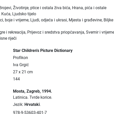
rojevi, Životinje, ptice i ostala živa bića, Hrana, pića i ostale
 Kuća, Ljudsko tijelo
ci, boje i vrijeme, Ljudi, odjeća i ukrasi, Mjesta i građevine, Biljke 
igre i rekreacija, Prijevoz i sredstva priopćavanja, Svemir i vrijeme
isne riječi
Star Children's Picture Dictionary
Profikon
Iva Grgić
27 x 21 cm
144
Mosta
, Zagreb
, 1994.
Latinica.
Tvrde korice.
Jezik:
Hrvatski
.
978-9-53603-401-7