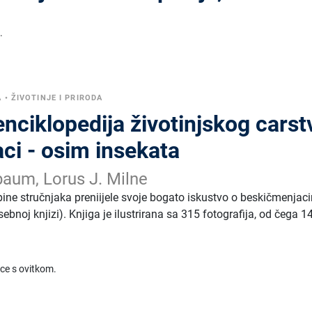
.
A
•
ŽIVOTINJE I PRIRODA
enciklopedija životinjskog carst
ci - osim insekata
aum, Lorus J. Milne
upine stručnjaka preniijele svoje bogato iskustvo o beskičmenja
ebnoj knjizi). Knjiga je ilustrirana sa 315 fotografija, od čega 1
ice s ovitkom.