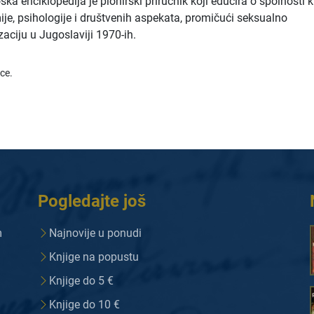
ka enciklopedija je pionirski priručnik koji educira o spolnosti 
ije, psihologije i društvenih aspekata, promičući seksualno
aciju u Jugoslaviji 1970-ih.
ice.
Pogledajte još
m
Najnovije u ponudi
Knjige na popustu
Knjige do 5 €
Knjige do 10 €