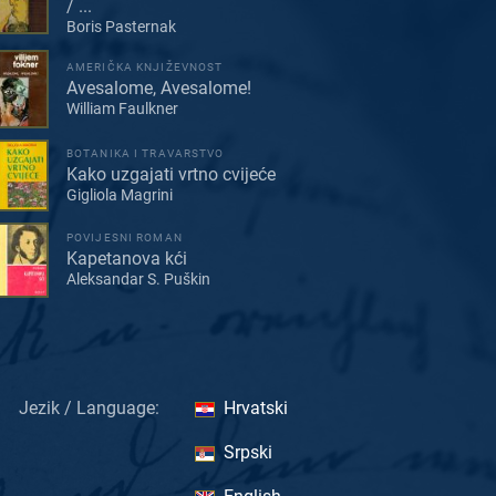
/ ...
Boris Pasternak
AMERIČKA KNJIŽEVNOST
Avesalome, Avesalome!
William Faulkner
BOTANIKA I TRAVARSTVO
Kako uzgajati vrtno cvijeće
Gigliola Magrini
POVIJESNI ROMAN
Kapetanova kći
Aleksandar S. Puškin
Jezik / Language:
Hrvatski
Srpski