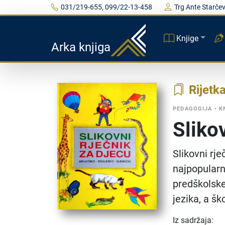
031/219-655, 099/22-13-458
Trg Ante Starčev
Knjige
Arka knjiga
Rijetk
PEDAGOGIJA
•
K
Sliko
Slikovni rj
najpopularni
predškolske
jezika, a šk
Iz sadržaja: