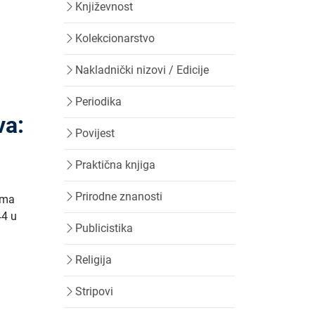
Književnost
Kolekcionarstvo
Nakladnički nizovi / Edicije
Periodika
va:
Povijest
Praktična knjiga
Prirodne znanosti
cima
44 u
Publicistika
Religija
Stripovi