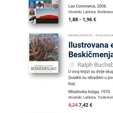
Leo Commerce
,
2008.
Hrvatski.
Latinica.
Broširano
1,88
-
1,96
€
ENCIKLOPEDIJE
•
ZOOLOGIJ
Ilustrovana 
Beskičmenja
Ralph Buchsb
U ovoj knjizi su dvije sk
(insekti su obrađeni u pos
boji.
Mladinska knjiga
,
1970.
Hrvatski.
Latinica.
Tvrde kor
7,42
€
8,24