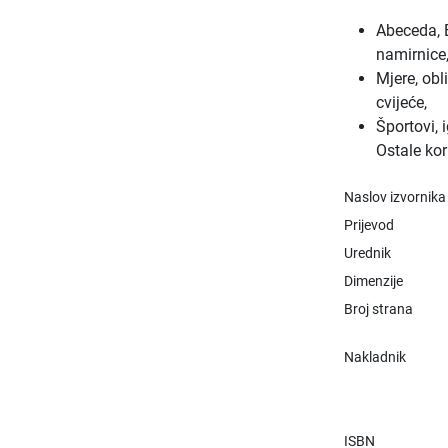
Abeceda, B
namirnice,
Mjere, obli
cvijeće,
Športovi, 
Ostale kor
Naslov izvornika
Prijevod
Urednik
Dimenzije
Broj strana
Nakladnik
ISBN