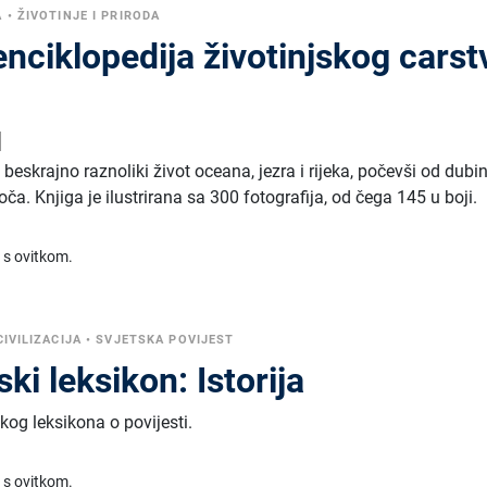
A
•
ŽIVOTINJE I PRIRODA
enciklopedija životinjskog carst
d
 beskrajno raznoliki život oceana, jezra i rijeka, počevši od dubi
ča. Knjiga je ilustrirana sa 300 fotografija, od čega 145 u boji.
 s ovitkom.
IVILIZACIJA
•
SVJETSKA POVIJEST
ki leksikon: Istorija
kog leksikona o povijesti.
 s ovitkom.