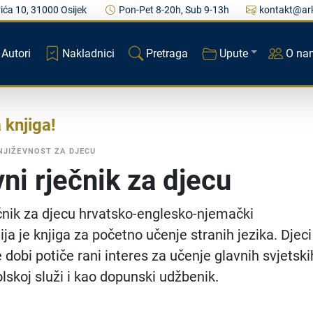
ića 10, 31000 Osijek
Pon-Pet 8-20h, Sub 9-13h
kontakt@ark
Autori
Nakladnici
Pretraga
Upute
O na
a knjiga
NJIŽEVNOST ZA DJECU
vni rječnik za djecu
ečnik za djecu hrvatsko-englesko-njemački
ja je knjiga za početno učenje stranih jezika. Djeci
 dobi potiče rani interes za učenje glavnih svjetski
olskoj služi i kao dopunski udžbenik.