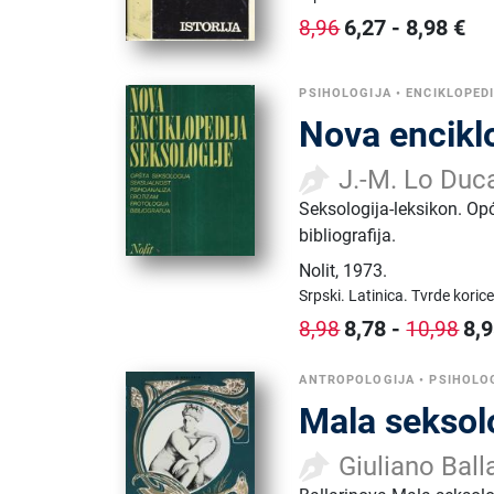
6,27
-
8,98
€
8,96
PSIHOLOGIJA
•
ENCIKLOPED
Nova enciklo
J.-M. Lo Duc
Seksologija-leksikon. Opć
bibliografija.
Nolit
,
1973.
Srpski.
Latinica.
Tvrde korice
8,78
-
8,
8,98
10,98
ANTROPOLOGIJA
•
PSIHOLO
Mala seksol
Giuliano Ball