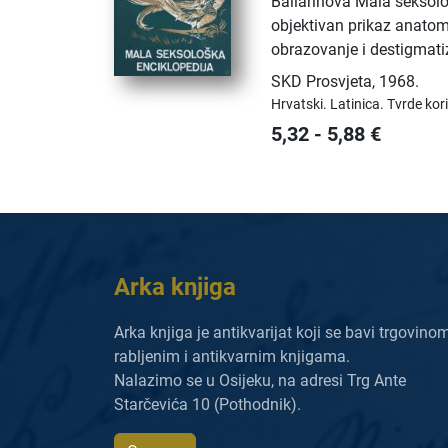
Ballarinova Mala seksološ
objektivan prikaz anatom
obrazovanje i destigmatiz
SKD Prosvjeta
,
1968.
Hrvatski.
Latinica.
Tvrde kor
5,32
-
5,88
€
Arka knjiga
Arka knjiga je antikvarijat koji se bavi trgovino
rabljenim i antikvarnim knjigama.
Nalazimo se u Osijeku, na adresi Trg Ante
Starčevića 10 (Pothodnik).