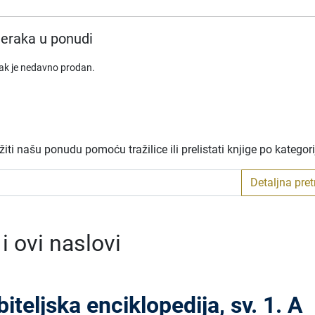
eraka u ponudi
rak je nedavno prodan.
ti našu ponudu pomoću tražilice ili prelistati knjige po kategor
Detaljna pre
 ovi naslovi
biteljska enciklopedija, sv. 1. A