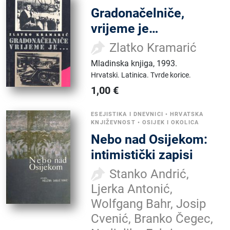
Gradonačelniče,
vrijeme je…
Zlatko Kramarić
Mladinska knjiga
,
1993.
Hrvatski.
Latinica.
Tvrde korice.
1,00
€
ESEJISTIKA I DNEVNICI
•
HRVATSKA
KNJIŽEVNOST
•
OSIJEK I OKOLICA
Nebo nad Osijekom:
intimistički zapisi
Stanko Andrić,
Ljerka Antonić,
Wolfgang Bahr, Josip
Cvenić, Branko Čegec,