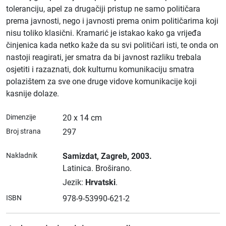
toleranciju, apel za drugačiji pristup ne samo političara
prema javnosti, nego i javnosti prema onim političarima koji
nisu toliko klasični. Kramarić je istakao kako ga vrijeđa
činjenica kada netko kaže da su svi političari isti, te onda on
nastoji reagirati, jer smatra da bi javnost razliku trebala
osjetiti i razaznati, dok kulturnu komunikaciju smatra
polazištem za sve one druge vidove komunikacije koji
kasnije dolaze.
Dimenzije
20 x 14 cm
Broj strana
297
Nakladnik
Samizdat
, Zagreb
, 2003.
Latinica.
Broširano.
Jezik:
Hrvatski
.
ISBN
978-9-53990-621-2