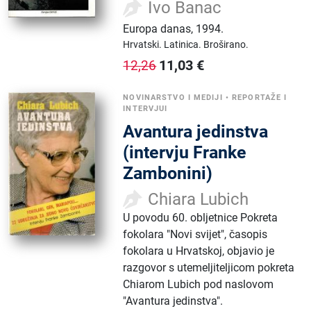
Ivo Banac
Europa danas
,
1994.
Hrvatski.
Latinica.
Broširano.
11,03
€
12,26
NOVINARSTVO I MEDIJI
•
REPORTAŽE I
INTERVJUI
Avantura jedinstva
(intervju Franke
Zambonini)
Chiara Lubich
U povodu 60. obljetnice Pokreta
fokolara "Novi svijet", časopis
fokolara u Hrvatskoj, objavio je
razgovor s utemeljiteljicom pokreta
Chiarom Lubich pod naslovom
"Avantura jedinstva".