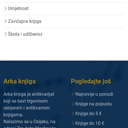
Umjetnost
Zavičajna knjiga
Škola i udžbenici
Arka knjiga
Pogledajte još
Arka knjiga je antikvarijat
Najnovije u ponudi
koji se bavi trgovinom
Knjige na popustu
rabljenim i antikvarnim
Knjige do 5 €
knjigama.
Nalazimo se u Osijeku, na
Knjige do 10 €