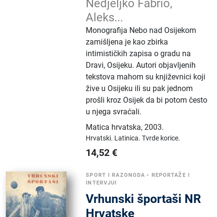
Nedjeljko Fabrio,
Aleks...
Monografija Nebo nad Osijekom
zamišljena je kao zbirka
intimističkih zapisa o gradu na
Dravi, Osijeku. Autori objavljenih
tekstova mahom su književnici koji
žive u Osijeku ili su pak jednom
prošli kroz Osijek da bi potom često
u njega svraćali.
Matica hrvatska
,
2003.
Hrvatski.
Latinica.
Tvrde korice.
14,52
€
SPORT I RAZONODA
•
REPORTAŽE I
INTERVJUI
Vrhunski športaši NR
Hrvatske