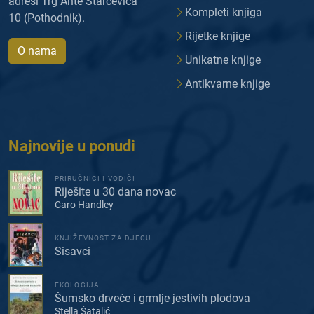
adresi Trg Ante Starčevića
Kompleti knjiga
10 (Pothodnik).
Rijetke knjige
O nama
Unikatne knjige
Antikvarne knjige
Najnovije u ponudi
PRIRUČNICI I VODIČI
Riješite u 30 dana novac
Caro Handley
KNJIŽEVNOST ZA DJECU
Sisavci
EKOLOGIJA
Šumsko drveće i grmlje jestivih plodova
Stella Šatalić