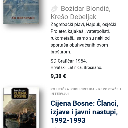
Božidar Biondić,
Krešo Debeljak
Zagrebački plavi, Hajduk, osječki
Proleter, kajakaši, vaterpolisti,
rukometaši...samo su neki od
sportaša obuhvaćenih ovom
brošurom.
SD Grafičar
,
1954.
Hrvatski.
Latinica.
Broširano.
9,38
€
POLITIČKA PUBLICISTIKA
•
REPORTAŽE I
INTERVJUI
Cijena Bosne: Članci,
izjave i javni nastupi,
1992-1993