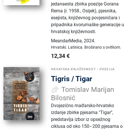
jedanaesta zbirka poezije Gorana
Rema (r. 1958., Osijek), pjesnika,
esejista, književnog povjesničara i
pripadnika kvorumaške generacije u
hrvatskoj književnosti.
MeandarMedia
,
2024.
Hrvatski.
Latinica.
Broširano s ovitkom.
12,34
€
HRVATSKA KNJIŽEVNOST
•
POEZIJA
Tigris / Tigar
Tomislav Marijan
Bilosnić
Dvojezično mađarsko-hrvatsko
izdanje zbirke pjesama "Tigar",
predstavlja izbor iz opsežnog
ciklusa od oko 150–200 pjesama o