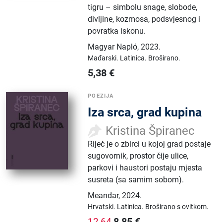
tigru – simbolu snage, slobode,
divljine, kozmosa, podsvjesnog i
povratka iskonu.
Magyar Napló
,
2023.
Mađarski.
Latinica.
Broširano.
5,38
€
POEZIJA
Iza srca, grad kupina
Kristina Špiranec
Riječ je o zbirci u kojoj grad postaje
sugovornik, prostor čije ulice,
parkovi i haustori postaju mjesta
susreta (sa samim sobom).
Meandar
,
2024.
Hrvatski.
Latinica.
Broširano s ovitkom.
8,85
€
12,64