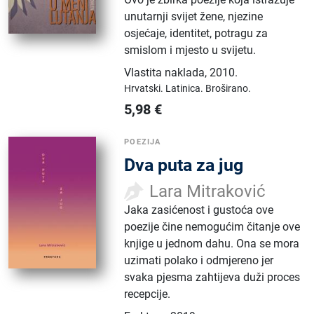
unutarnji svijet žene, njezine
osjećaje, identitet, potragu za
smislom i mjesto u svijetu.
Vlastita naklada
,
2010.
Hrvatski.
Latinica.
Broširano.
5,98
€
POEZIJA
Dva puta za jug
Lara Mitraković
Jaka zasićenost i gustoća ove
poezije čine nemogućim čitanje ove
knjige u jednom dahu. Ona se mora
uzimati polako i odmjereno jer
svaka pjesma zahtijeva duži proces
recepcije.