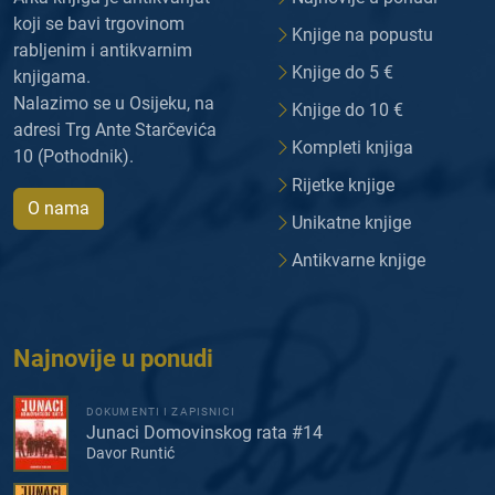
koji se bavi trgovinom
Knjige na popustu
rabljenim i antikvarnim
Knjige do 5 €
knjigama.
Nalazimo se u Osijeku, na
Knjige do 10 €
adresi Trg Ante Starčevića
Kompleti knjiga
10 (Pothodnik).
Rijetke knjige
O nama
Unikatne knjige
Antikvarne knjige
Najnovije u ponudi
DOKUMENTI I ZAPISNICI
Junaci Domovinskog rata #14
Davor Runtić