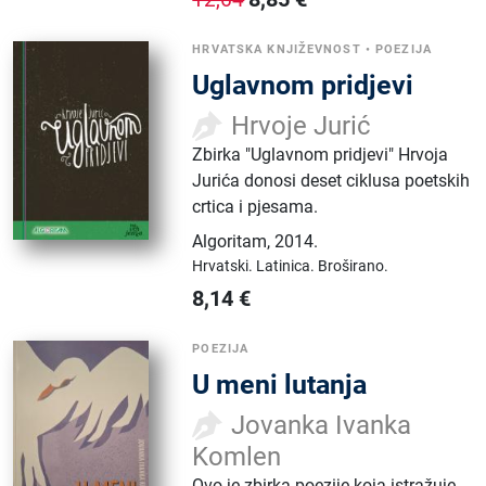
HRVATSKA KNJIŽEVNOST
•
POEZIJA
Uglavnom pridjevi
Hrvoje Jurić
Zbirka "Uglavnom pridjevi" Hrvoja
Jurića donosi deset ciklusa poetskih
crtica i pjesama.
Algoritam
,
2014.
Hrvatski.
Latinica.
Broširano.
8,14
€
POEZIJA
U meni lutanja
Jovanka Ivanka
Komlen
Ovo je zbirka poezije koja istražuje