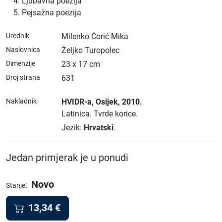
Ljubavna poezija
Pejsažna poezija
Urednik
Milenko Ćorić Mika
Naslovnica
Željko Turopolec
Dimenzije
23 x 17 cm
Broj strana
631
Nakladnik
HVIDR-a
, Osijek
, 2010.
Latinica.
Tvrde korice.
Jezik:
Hrvatski
.
Jedan primjerak je u ponudi
Novo
:
Stanje
13,34
€