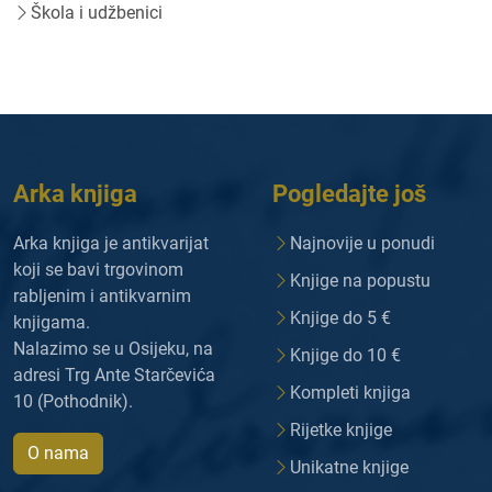
Škola i udžbenici
Arka knjiga
Pogledajte još
Arka knjiga je antikvarijat
Najnovije u ponudi
koji se bavi trgovinom
Knjige na popustu
rabljenim i antikvarnim
Knjige do 5 €
knjigama.
Nalazimo se u Osijeku, na
Knjige do 10 €
adresi Trg Ante Starčevića
Kompleti knjiga
10 (Pothodnik).
Rijetke knjige
O nama
Unikatne knjige