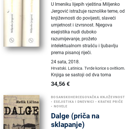
U Imeniku lijepih vještina Miljenko
Jergović istražuje raznolike teme, od
književnosti do povijesti, slaveći
umjetnost i izvrsnost. Njegova
esejistika nudi duboko
razumijevanje, prožeto
intelektualnom strašću i ljubavlju
prema pisanoj riječi.
24 sata
,
2018.
Hrvatski.
Latinica.
Tvrde korice s ovitkom.
Knjiga se sastoji od dva toma
34,56
€
BOSANSKOHERCEGOVAČKA KNJIŽEVNOST
•
ESEJISTIKA I DNEVNICI
•
KRATKE PRIČE
•
NOVELE
Dalge (priča na
sklapanje)