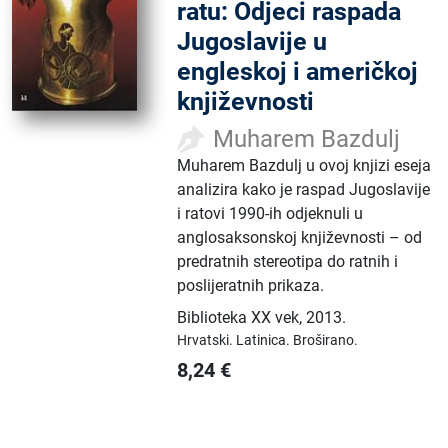
ratu: Odjeci raspada
Jugoslavije u
engleskoj i američkoj
književnosti
Muharem Bazdulj
Muharem Bazdulj u ovoj knjizi eseja
analizira kako je raspad Jugoslavije
i ratovi 1990-ih odjeknuli u
anglosaksonskoj književnosti – od
predratnih stereotipa do ratnih i
poslijeratnih prikaza.
Biblioteka XX vek
,
2013.
Hrvatski.
Latinica.
Broširano.
8,24
€