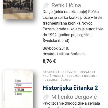
Refik Ličina
Dalge (priča na sklapanje) Refika
Ličine je zbirka kratke proze – lirski
fragmentirana kronika Novog
Pazara, grada u kojem je autor živio
do 1992. godine prije egzila u
Švedsku (Lund).
Buybook
,
2018.
Hrvatski.
Latinica.
Broširano.
8,76
€
ESEJISTIKA I DNEVNICI
•
HRVATSKA
KNJIŽEVNOST
•
KOLUMNE I OGLEDI
•
POLEMIKE I ČLANCI
Historijska čitanka 2
Miljenko Jergović
Prvo izdanje drugog dijela serijala