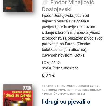
Fjodor Mihajlovič
Dostojevski
Fjodor Dostojevski, jedan od
najvećih pisaca i vizionara u
povijesti, predstavljen je u ovom
izdanju izborom iz prepiske (Pisma
iz progonstva), prikazom prvog svog
putovanja po Europi (Zimske
beleške o letnjim utiscima) i
čuvenom novelom Krotka.
LOM
,
2012.
Srpski.
Ćirilica.
Broširano.
6,74
€
ESEJISTIKA I DNEVNICI
•
JUGOSLAVIJA
•
KULTURNA POVIJEST
•
POSTKOMUNIZAM
•
POLITIČKO-POVIJESNI ESEJI
I drugi su pjevali o