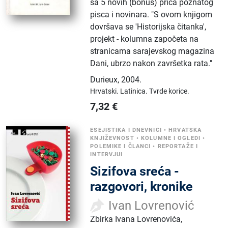
sa 5 novih (bonus) priča poznatog
pisca i novinara. "S ovom knjigom
dovršava se 'Historijska čitanka',
projekt - kolumna započeta na
stranicama sarajevskog magazina
Dani, ubrzo nakon završetka rata."
Durieux
,
2004.
Hrvatski.
Latinica.
Tvrde korice.
7,32
€
ESEJISTIKA I DNEVNICI
•
HRVATSKA
KNJIŽEVNOST
•
KOLUMNE I OGLEDI
•
POLEMIKE I ČLANCI
•
REPORTAŽE I
INTERVJUI
Sizifova sreća -
razgovori, kronike
Ivan Lovrenović
Zbirka Ivana Lovrenovića,