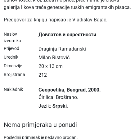
galerija likova treće generacije ruskih emigrantskih pisaca.
Predgovor za knjigu napisao je Vladislav Bajac.
Naslov
Довлатов и окрестности
izvornika
Prijevod
Draginja Ramadanski
Urednik
Milan Ristović
Dimenzije
20 x 13 cm
Broj strana
212
Nakladnik
Geopoetika
, Beograd
, 2000.
Ćirilica.
Broširano.
Jezik:
Srpski
.
Nema primjeraka u ponudi
Poslednji primjerak je nedavno prodan.