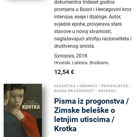
dokumentira trideset godina
promjena u Bosni i Hercegovini kroz
intervjue, eseje i dijaloge. Autor,
svjedok epohe, provjerava stare
stavove u novoj stvarnosti,
naglašavajući atrofiju racionaliteta i
društvenog smisla.
Synopsis
,
2018.
Hrvatski.
Latinica.
Broširano.
12,54
€
ESEJISTIKA I DNEVNICI
•
PRIPOVIJETKE
•
RUSKA KNJIŽEVNOST
•
PUTOPISI
Pisma iz progonstva /
Zimske beleške o
letnjim utiscima /
Krotka