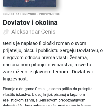
ESEJISTIKA I DNEVNICI
•
PRIPOVIJETKE
Dovlatov i okolina
Aleksandar Genis
Genis je napisao filološki roman o svom
prijatelju, piscu i publicistu Sergeju Dovlatovu, o
njegovom odnosu prema vlasti, ženama,
nacionalnom pitanju, novinarstvu, a sve to
zaokruženo je glavnom temom - Dovlatov i
književnost.
Pisanje o drugome Genisu je samo prilika da preispita
vlastito iskustvo. U ovoj knjizi, pisanoj u laganom
esejističkom žanru, s Genisovom prepoznatljivom
duhovitošću, kroz zabavne priče, pred nama je čitava