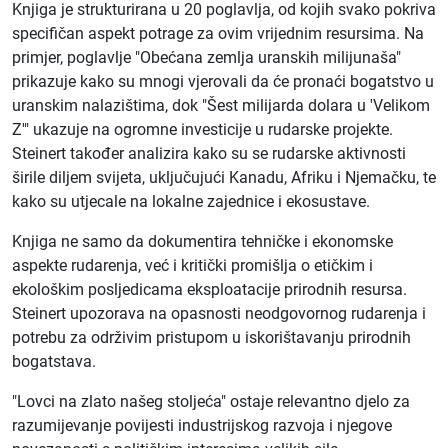
Knjiga je strukturirana u 20 poglavlja, od kojih svako pokriva
specifičan aspekt potrage za ovim vrijednim resursima. Na
primjer, poglavlje "Obećana zemlja uranskih milijunaša"
prikazuje kako su mnogi vjerovali da će pronaći bogatstvo u
uranskim nalazištima, dok "Šest milijarda dolara u 'Velikom
Z'" ukazuje na ogromne investicije u rudarske projekte.
Steinert također analizira kako su se rudarske aktivnosti
širile diljem svijeta, uključujući Kanadu, Afriku i Njemačku, te
kako su utjecale na lokalne zajednice i ekosustave.
Knjiga ne samo da dokumentira tehničke i ekonomske
aspekte rudarenja, već i kritički promišlja o etičkim i
ekološkim posljedicama eksploatacije prirodnih resursa.
Steinert upozorava na opasnosti neodgovornog rudarenja i
potrebu za održivim pristupom u iskorištavanju prirodnih
bogatstava.
"Lovci na zlato našeg stoljeća" ostaje relevantno djelo za
razumijevanje povijesti industrijskog razvoja i njegove