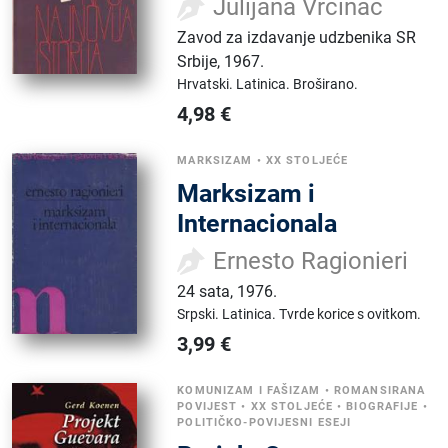
Julijana Vrčinac
Zavod za izdavanje udzbenika SR
Srbije
,
1967.
Hrvatski.
Latinica.
Broširano.
4,98
€
MARKSIZAM
•
XX STOLJEĆE
Marksizam i
Internacionala
Ernesto Ragionieri
24 sata
,
1976.
Srpski.
Latinica.
Tvrde korice s ovitkom.
3,99
€
KOMUNIZAM I FAŠIZAM
•
ROMANSIRANA
POVIJEST
•
XX STOLJEĆE
•
BIOGRAFIJE
•
POLITIČKO-POVIJESNI ESEJI