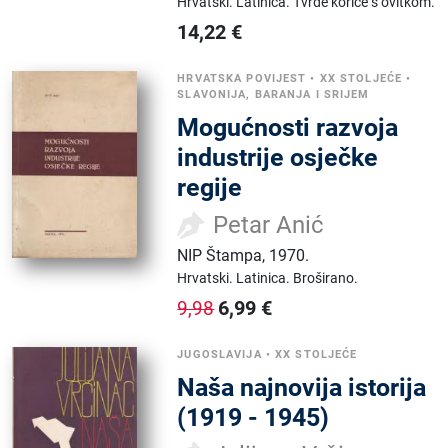
Hrvatski.
Latinica.
Tvrde korice s ovitkom.
14,22
€
HRVATSKA POVIJEST
•
XX STOLJEĆE
•
SLAVONIJA, BARANJA I SRIJEM
Mogućnosti razvoja
industrije osječke
regije
Petar Anić
NIP Štampa
,
1970.
Hrvatski.
Latinica.
Broširano.
6,99
€
9,98
JUGOSLAVIJA
•
XX STOLJEĆE
Naša najnovija istorija
(1919 - 1945)