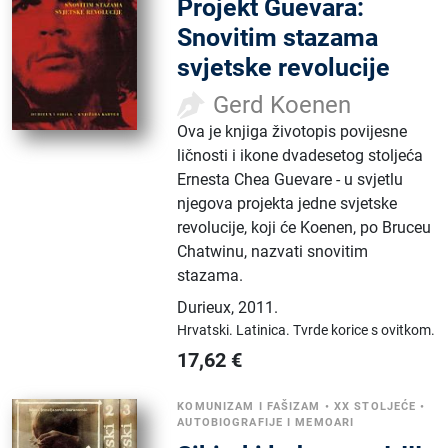
Projekt Guevara:
Snovitim stazama
svjetske revolucije
Gerd Koenen
Ova je knjiga životopis povijesne
ličnosti i ikone dvadesetog stoljeća
Ernesta Chea Guevare - u svjetlu
njegova projekta jedne svjetske
revolucije, koji će Koenen, po Bruceu
Chatwinu, nazvati snovitim
stazama.
Durieux
,
2011.
Hrvatski.
Latinica.
Tvrde korice s ovitkom.
17,62
€
KOMUNIZAM I FAŠIZAM
•
XX STOLJEĆE
•
AUTOBIOGRAFIJE I MEMOARI