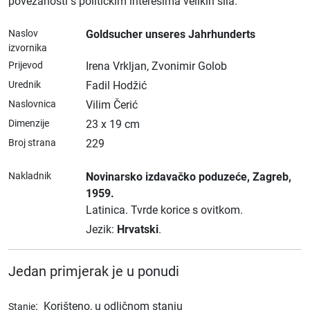
povezanosti s političkim interesima velikih sila.
Naslov
Goldsucher unseres Jahrhunderts
izvornika
Prijevod
Irena Vrkljan, Zvonimir Golob
Urednik
Fadil Hodžić
Naslovnica
Vilim Čerić
Dimenzije
23 x 19 cm
Broj strana
229
Nakladnik
Novinarsko izdavačko poduzeće
, Zagreb
,
1959.
Latinica.
Tvrde korice s ovitkom.
Jezik:
Hrvatski
.
Jedan primjerak je u ponudi
:
Korišteno, u odličnom stanju
Stanje