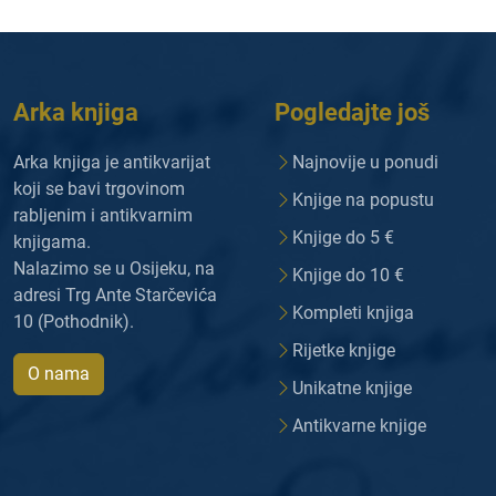
Arka knjiga
Pogledajte još
Arka knjiga je antikvarijat
Najnovije u ponudi
koji se bavi trgovinom
Knjige na popustu
rabljenim i antikvarnim
Knjige do 5 €
knjigama.
Nalazimo se u Osijeku, na
Knjige do 10 €
adresi Trg Ante Starčevića
Kompleti knjiga
10 (Pothodnik).
Rijetke knjige
O nama
Unikatne knjige
Antikvarne knjige