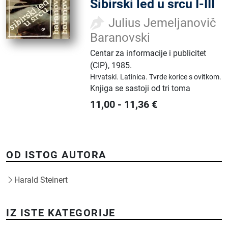
Sibirski led u srcu I-III
Julius Jemeljanovič
Baranovski
Centar za informacije i publicitet
(CIP)
,
1985.
Hrvatski.
Latinica.
Tvrde korice s ovitkom.
Knjiga se sastoji od tri toma
11,00
-
11,36
€
OD ISTOG AUTORA
Harald Steinert
IZ ISTE KATEGORIJE