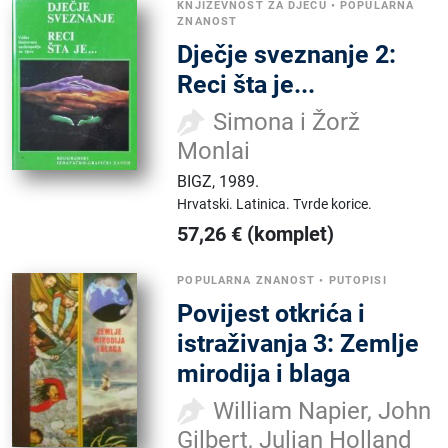
KNJIŽEVNOST ZA DJECU
•
POPULARNA
ZNANOST
Dječje sveznanje 2:
Reci šta je...
Simona i Žorž
Monlai
BIGZ
,
1989.
Hrvatski.
Latinica.
Tvrde korice.
57,26
€
(komplet)
POPULARNA ZNANOST
•
PUTOPISI
Povijest otkrića i
istraživanja 3: Zemlje
mirodija i blaga
William Napier, John
Gilbert, Julian Holland