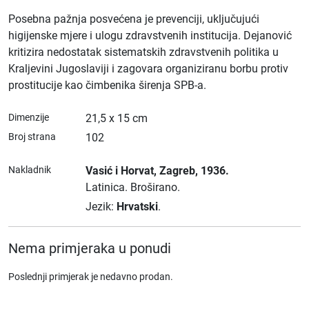
Posebna pažnja posvećena je prevenciji, uključujući
higijenske mjere i ulogu zdravstvenih institucija. Dejanović
kritizira nedostatak sistematskih zdravstvenih politika u
Kraljevini Jugoslaviji i zagovara organiziranu borbu protiv
prostitucije kao čimbenika širenja SPB-a.
Dimenzije
21,5 x 15 cm
Broj strana
102
Nakladnik
Vasić i Horvat
, Zagreb
, 1936.
Latinica.
Broširano.
Jezik:
Hrvatski
.
Nema primjeraka u ponudi
Poslednji primjerak je nedavno prodan.