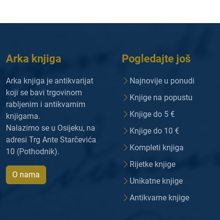
Arka knjiga
Pogledajte još
Arka knjiga je antikvarijat
Najnovije u ponudi
koji se bavi trgovinom
Knjige na popustu
rabljenim i antikvarnim
Knjige do 5 €
knjigama.
Nalazimo se u Osijeku, na
Knjige do 10 €
adresi Trg Ante Starčevića
Kompleti knjiga
10 (Pothodnik).
Rijetke knjige
O nama
Unikatne knjige
Antikvarne knjige