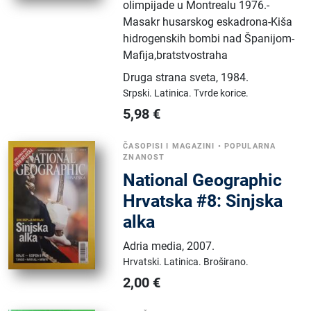
olimpijade u Montrealu 1976.-
Masakr husarskog eskadrona-Kiša
hidrogenskih bombi nad Španijom-
Mafija,bratstvostraha
Druga strana sveta
,
1984.
Srpski.
Latinica.
Tvrde korice.
5,98
€
ČASOPISI I MAGAZINI
•
POPULARNA
ZNANOST
National Geographic
Hrvatska #8: Sinjska
alka
Adria media
,
2007.
Hrvatski.
Latinica.
Broširano.
2,00
€