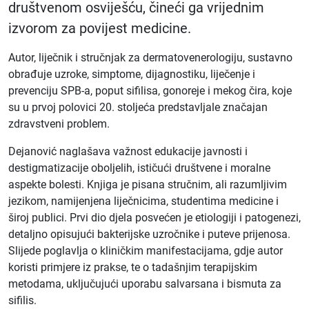
društvenom osviješću, čineći ga vrijednim
izvorom za povijest medicine.
Autor, liječnik i stručnjak za dermatovenerologiju, sustavno
obrađuje uzroke, simptome, dijagnostiku, liječenje i
prevenciju SPB-a, poput sifilisa, gonoreje i mekog čira, koje
su u prvoj polovici 20. stoljeća predstavljale značajan
zdravstveni problem.
Dejanović naglašava važnost edukacije javnosti i
destigmatizacije oboljelih, ističući društvene i moralne
aspekte bolesti. Knjiga je pisana stručnim, ali razumljivim
jezikom, namijenjena liječnicima, studentima medicine i
široj publici. Prvi dio djela posvećen je etiologiji i patogenezi,
detaljno opisujući bakterijske uzročnike i puteve prijenosa.
Slijede poglavlja o kliničkim manifestacijama, gdje autor
koristi primjere iz prakse, te o tadašnjim terapijskim
metodama, uključujući uporabu salvarsana i bismuta za
sifilis.