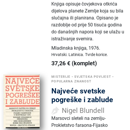
Knjiga opisuje čovjekova otkrića
dijelova planete Zemlje koja su bila
slučajna ili planirana. Opisano je
razdoblje od prije 50 tisuća godina
do današnjih napora koji se ulažu u
istraživanje svemira.
Mladinska knjiga
,
1976.
Hrvatski.
Latinica.
Tvrde korice.
37,26
€
(komplet)
MISTERIJE
•
SVJETSKA POVIJEST
•
POPULARNA ZNANOST
Najveće svetske
pogreške i zablude
Nigel Blundell
Marsovci sleteli na zemlju-
Prokletstvo faraona-Fijasko