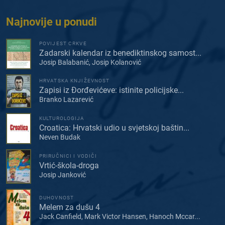
Najnovije u ponudi
POVIJEST CRKVE
Zadarski kalendar iz benediktinskog samost...
Josip Balabanić, Josip Kolanović
HRVATSKA KNJIŽEVNOST
Zapisi iz Đorđevićeve: istinite policijske...
Branko Lazarević
KULTUROLOGIJA
Croatica: Hrvatski udio u svjetskoj baštin...
Neven Budak
PRIRUČNICI I VODIČI
Vrtić-škola-droga
Josip Janković
DUHOVNOST
Melem za dušu 4
Jack Canfield, Mark Victor Hansen, Hanoch Mccar...