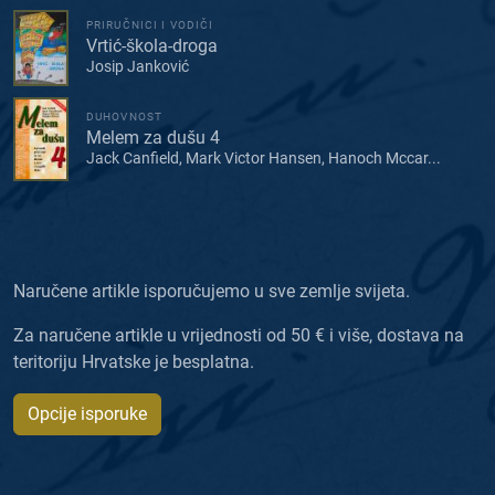
PRIRUČNICI I VODIČI
Vrtić-škola-droga
Josip Janković
DUHOVNOST
Melem za dušu 4
Jack Canfield, Mark Victor Hansen, Hanoch Mccar...
Naručene artikle isporučujemo u sve zemlje svijeta.
Za naručene artikle u vrijednosti od 50 € i više, dostava na
teritoriju Hrvatske je besplatna.
Opcije isporuke