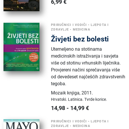
6,99
€
PRIRUČNICI I VODIČI
•
LJEPOTA I
ZDRAVLJE
•
MEDICINA
Živjeti bez bolesti
Utemeljeno na stotinama
medicinskih istraživanja i savjeta
više od stotinu vrhunskih liječnika.
Provjereni načini sprečavanja više
od devedeset najčešćih zdravstvenih
tegoba.
Mozaik knjiga
,
2011.
Hrvatski.
Latinica.
Tvrde korice.
14,98
-
14,99
€
PRIRUČNICI I VODIČI
•
LJEPOTA I
ZDRAVLJE
•
MEDICINA