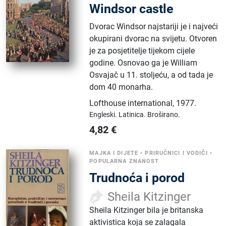
Windsor castle
Dvorac Windsor najstariji je i najveći
okupirani dvorac na svijetu. Otvoren
je za posjetitelje tijekom cijele
godine. Osnovao ga je William
Osvajač u 11. stoljeću, a od tada je
dom 40 monarha.
Lofthouse international
,
1977.
Engleski.
Latinica.
Broširano.
4,82
€
MAJKA I DIJETE
•
PRIRUČNICI I VODIČI
•
POPULARNA ZNANOST
Trudnoća i porod
Sheila Kitzinger
Sheila Kitzinger bila je britanska
aktivistica koja se zalagala