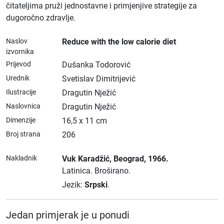
čitateljima pruži jednostavne i primjenjive strategije za
dugoročno zdravlje.
Naslov
Reduce with the low calorie diet
izvornika
Prijevod
Dušanka Todorović
Urednik
Svetislav Dimitrijević
Ilustracije
Dragutin Nježić
Naslovnica
Dragutin Nježić
Dimenzije
16,5 x 11 cm
Broj strana
206
Nakladnik
Vuk Karadžić
, Beograd
, 1966.
Latinica.
Broširano.
Jezik:
Srpski
.
Jedan primjerak je u ponudi