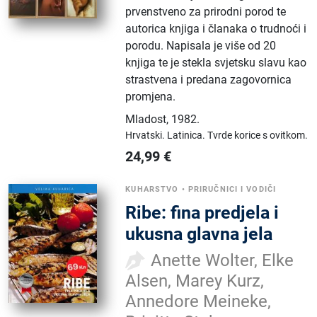
prvenstveno za prirodni porod te
autorica knjiga i članaka o trudnoći i
porodu. Napisala je više od 20
knjiga te je stekla svjetsku slavu kao
strastvena i predana zagovornica
promjena.
Mladost
,
1982.
Hrvatski.
Latinica.
Tvrde korice s ovitkom.
24,99
€
KUHARSTVO
•
PRIRUČNICI I VODIČI
Ribe: fina predjela i
ukusna glavna jela
Anette Wolter, Elke
Alsen, Marey Kurz,
Annedore Meineke,