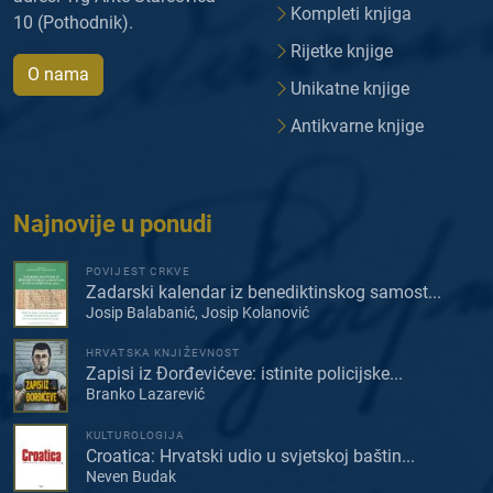
Kompleti knjiga
10 (Pothodnik).
Rijetke knjige
O nama
Unikatne knjige
Antikvarne knjige
Najnovije u ponudi
POVIJEST CRKVE
Zadarski kalendar iz benediktinskog samost...
Josip Balabanić, Josip Kolanović
HRVATSKA KNJIŽEVNOST
Zapisi iz Đorđevićeve: istinite policijske...
Branko Lazarević
KULTUROLOGIJA
Croatica: Hrvatski udio u svjetskoj baštin...
Neven Budak