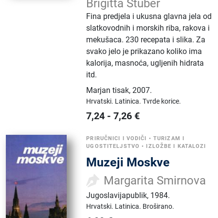
Brigitta Stuber
Fina predjela i ukusna glavna jela od
slatkovodnih i morskih riba, rakova i
mekušaca. 230 recepata i slika. Za
svako jelo je prikazano koliko ima
kalorija, masnoća, ugljenih hidrata
itd.
Marjan tisak
,
2007.
Hrvatski.
Latinica.
Tvrde korice.
7,24
-
7,26
€
PRIRUČNICI I VODIČI
•
TURIZAM I
UGOSTITELJSTVO
•
IZLOŽBE I KATALOZI
Muzeji Moskve
Margarita Smirnova
Jugoslavijapublik
,
1984.
Hrvatski.
Latinica.
Broširano.