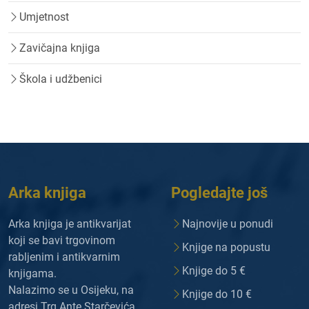
Umjetnost
Zavičajna knjiga
Škola i udžbenici
Arka knjiga
Pogledajte još
Arka knjiga je antikvarijat
Najnovije u ponudi
koji se bavi trgovinom
Knjige na popustu
rabljenim i antikvarnim
Knjige do 5 €
knjigama.
Nalazimo se u Osijeku, na
Knjige do 10 €
adresi Trg Ante Starčevića