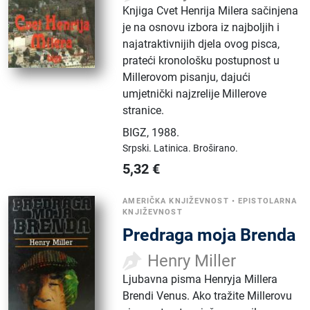
Knjiga Cvet Henrija Milera sačinjena
je na osnovu izbora iz najboljih i
najatraktivnijih djela ovog pisca,
prateći kronološku postupnost u
Millerovom pisanju, dajući
umjetnički najzrelije Millerove
stranice.
BIGZ
,
1988.
Srpski.
Latinica.
Broširano.
5,32
€
AMERIČKA KNJIŽEVNOST
•
EPISTOLARNA
KNJIŽEVNOST
Predraga moja Brenda
Henry Miller
Ljubavna pisma Henryja Millera
Brendi Venus. Ako tražite Millerovu