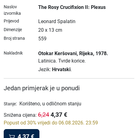
Naslov
The Rosy Crucifixion II: Plexus
izvornika
Prijevod
Leonard Spalatin
Dimenzije
20 x 13 cm
Broj strana
559
Nakladnik
Otokar Keršovani
, Rijeka
, 1978.
Latinica.
Tvrde korice.
Jezik:
Hrvatski
.
Jedan primjerak je u ponudi
:
Korišteno, u odličnom stanju
Stanje
4,37
€
6,24
Snižena cijena
:
Popust od 30% vrijedi do 06.08.2026. 23:59
4,37
€