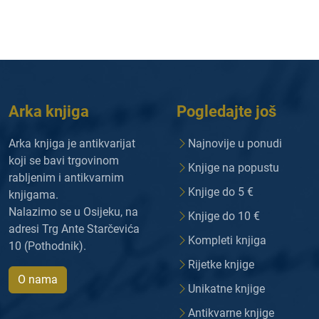
Arka knjiga
Pogledajte još
Arka knjiga je antikvarijat
Najnovije u ponudi
koji se bavi trgovinom
Knjige na popustu
rabljenim i antikvarnim
Knjige do 5 €
knjigama.
Nalazimo se u Osijeku, na
Knjige do 10 €
adresi Trg Ante Starčevića
Kompleti knjiga
10 (Pothodnik).
Rijetke knjige
O nama
Unikatne knjige
Antikvarne knjige