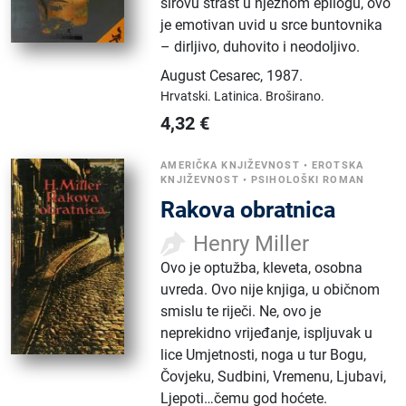
sirovu strast u nježnom epilogu, ovo
je emotivan uvid u srce buntovnika
– dirljivo, duhovito i neodoljivo.
August Cesarec
,
1987.
Hrvatski.
Latinica.
Broširano.
4,32
€
AMERIČKA KNJIŽEVNOST
•
EROTSKA
KNJIŽEVNOST
•
PSIHOLOŠKI ROMAN
Rakova obratnica
Henry Miller
Ovo je optužba, kleveta, osobna
uvreda. Ovo nije knjiga, u običnom
smislu te riječi. Ne, ovo je
neprekidno vrijeđanje, ispljuvak u
lice Umjetnosti, noga u tur Bogu,
Čovjeku, Sudbini, Vremenu, Ljubavi,
Ljepoti…čemu god hoćete.