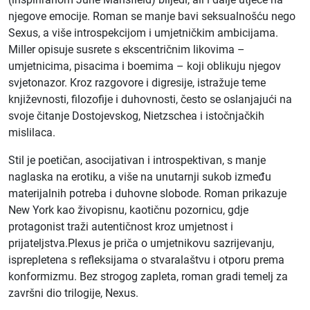
njegove emocije. Roman se manje bavi seksualnošću nego
Sexus, a više introspekcijom i umjetničkim ambicijama.
Miller opisuje susrete s ekscentričnim likovima –
umjetnicima, pisacima i boemima – koji oblikuju njegov
svjetonazor. Kroz razgovore i digresije, istražuje teme
književnosti, filozofije i duhovnosti, često se oslanjajući na
svoje čitanje Dostojevskog, Nietzschea i istočnjačkih
mislilaca.
Stil je poetičan, asocijativan i introspektivan, s manje
naglaska na erotiku, a više na unutarnji sukob između
materijalnih potreba i duhovne slobode. Roman prikazuje
New York kao živopisnu, kaotičnu pozornicu, gdje
protagonist traži autentičnost kroz umjetnost i
prijateljstva.Plexus je priča o umjetnikovu sazrijevanju,
isprepletena s refleksijama o stvaralaštvu i otporu prema
konformizmu. Bez strogog zapleta, roman gradi temelj za
završni dio trilogije, Nexus.