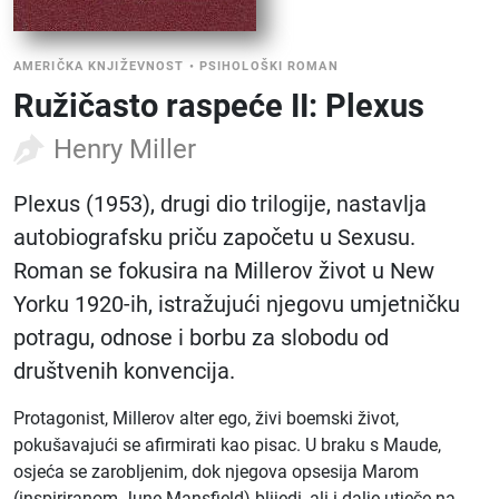
AMERIČKA KNJIŽEVNOST
•
PSIHOLOŠKI ROMAN
Ružičasto raspeće II: Plexus
Henry Miller
Plexus (1953), drugi dio trilogije, nastavlja
autobiografsku priču započetu u Sexusu.
Roman se fokusira na Millerov život u New
Yorku 1920-ih, istražujući njegovu umjetničku
potragu, odnose i borbu za slobodu od
društvenih konvencija.
Protagonist, Millerov alter ego, živi boemski život,
pokušavajući se afirmirati kao pisac. U braku s Maude,
osjeća se zarobljenim, dok njegova opsesija Marom
(inspiriranom June Mansfield) blijedi, ali i dalje utječe na