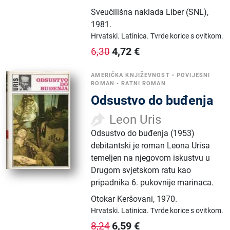
Sveučilišna naklada Liber (SNL)
,
1981.
Hrvatski.
Latinica.
Tvrde korice s ovitkom.
4,72
€
6,30
AMERIČKA KNJIŽEVNOST
•
POVIJESNI
ROMAN
•
RATNI ROMAN
Odsustvo do buđenja
Leon Uris
Odsustvo do buđenja (1953)
debitantski je roman Leona Urisa
temeljen na njegovom iskustvu u
Drugom svjetskom ratu kao
pripadnika 6. pukovnije marinaca.
Otokar Keršovani
,
1970.
Hrvatski.
Latinica.
Tvrde korice s ovitkom.
6,59
€
8,24