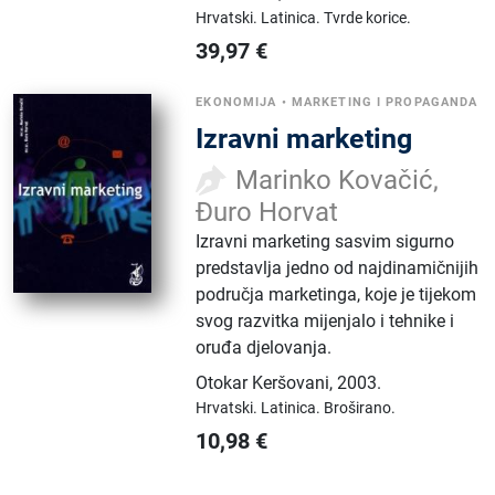
Hrvatski.
Latinica.
Tvrde korice.
39,97
€
EKONOMIJA
•
MARKETING I PROPAGANDA
Izravni marketing
Marinko Kovačić,
Đuro Horvat
Izravni marketing sasvim sigurno
predstavlja jedno od najdinamičnijih
područja marketinga, koje je tijekom
svog razvitka mijenjalo i tehnike i
oruđa djelovanja.
Otokar Keršovani
,
2003.
Hrvatski.
Latinica.
Broširano.
10,98
€