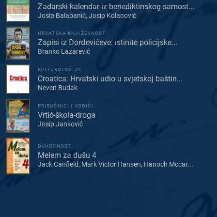
Zadarski kalendar iz benediktinskog samost...
Josip Balabanić, Josip Kolanović
HRVATSKA KNJIŽEVNOST
Zapisi iz Đorđevićeve: istinite policijske...
Branko Lazarević
KULTUROLOGIJA
Croatica: Hrvatski udio u svjetskoj baštin...
Neven Budak
PRIRUČNICI I VODIČI
Vrtić-škola-droga
Josip Janković
DUHOVNOST
Melem za dušu 4
Jack Canfield, Mark Victor Hansen, Hanoch Mccar...