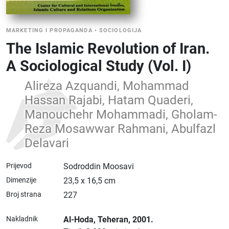
MARKETING I PROPAGANDA
•
SOCIOLOGIJA
The Islamic Revolution of Iran.
A Sociological Study (Vol. I)
Alireza Azquandi, Mohammad
Hassan Rajabi, Hatam Quaderi,
Manouchehr Mohammadi, Gholam-
Reza Mosawwar Rahmani, Abulfazl
Delavari
Prijevod
Sodroddin Moosavi
Dimenzije
23,5 x 16,5 cm
Broj strana
227
Nakladnik
Al-Hoda
, Teheran
, 2001.