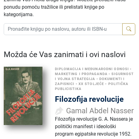
ponudu pomoću tražilice ili prelistati knjige po
kategorijama.
Možda će Vas zanimati i ovi naslovi
DIPLOMACIJA I MEĐUNARODNI ODNOSI
•
MARKETING I PROPAGANDA
•
SIGURNOST
I VOJNA STRATEGIJA
•
DOKUMENTI I
ZAPISNICI
•
XX STOLJEĆE
•
POLITIČKA
PUBLICISTIKA
Filozofija revolucije
Gamal Abdel Nasser
Filozofija revolucije G. A. Nassera je
politički manifest i ideološki
program egipatske revolucije 1952.