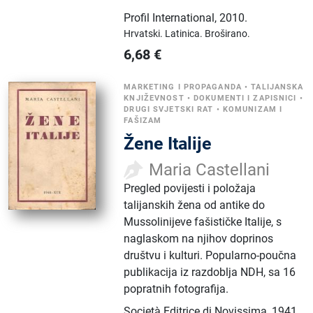
Profil International
,
2010.
Hrvatski.
Latinica.
Broširano.
6,68
€
MARKETING I PROPAGANDA
•
TALIJANSKA
KNJIŽEVNOST
•
DOKUMENTI I ZAPISNICI
•
DRUGI SVJETSKI RAT
•
KOMUNIZAM I
FAŠIZAM
Žene Italije
Maria Castellani
Pregled povijesti i položaja
talijanskih žena od antike do
Mussolinijeve fašističke Italije, s
naglaskom na njihov doprinos
društvu i kulturi. Popularno-poučna
publikacija iz razdoblja NDH, sa 16
popratnih fotografija.
Società Editrice di Novissima
,
1941.