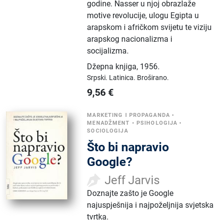
godine. Nasser u njoj obrazlaže
motive revolucije, ulogu Egipta u
arapskom i afričkom svijetu te viziju
arapskog nacionalizma i
socijalizma.
Džepna knjiga
,
1956.
Srpski.
Latinica.
Broširano.
9,56
€
MARKETING I PROPAGANDA
•
MENADŽMENT
•
PSIHOLOGIJA
•
SOCIOLOGIJA
Što bi napravio
Google?
Jeff Jarvis
Doznajte zašto je Google
najuspješnija i najpoželjnija svjetska
tvrtka.