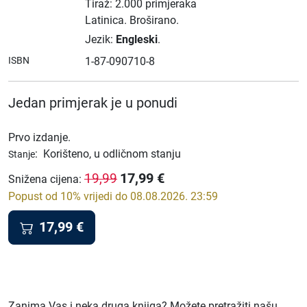
Tiraž: 2.000 primjeraka
Latinica.
Broširano.
Jezik:
Engleski
.
ISBN
1-87-090710-8
Jedan primjerak je u ponudi
Prvo izdanje.
:
Korišteno, u odličnom stanju
Stanje
17,99
€
19,99
Snižena cijena
:
Popust od 10% vrijedi do 08.08.2026. 23:59
17,99
€
Zanima Vas i neka druga knjiga? Možete pretražiti našu