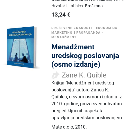
Hrvatski.
Latinica.
Broširano.
13,24
€
DRUŠTVENE ZNANOSTI
•
EKONOMIJA
•
MARKETING I PROPAGANDA
•
MENADŽMENT
Menadžment
uredskog poslovanja
(osmo izdanje)
Zane K. Quible
Knjiga "Menadžment uredskog
poslovanja" autora Zanea K.
Quiblea, u svom osmom izdanju iz
2010. godine, pruža sveobuhvatan
pregled ključnih aspekata
upravljanja uredskim poslovanjem.
Mate d.o.o
,
2010.