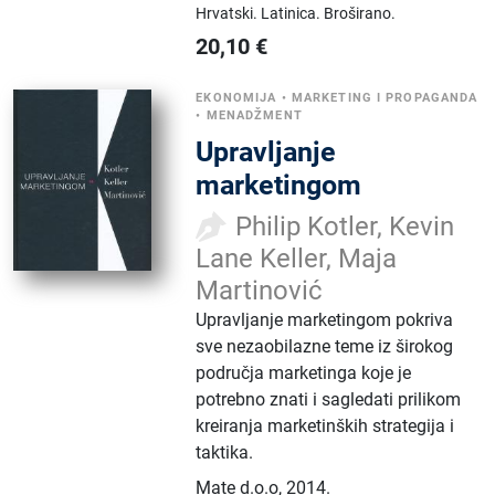
Hrvatski.
Latinica.
Broširano.
20,10
€
EKONOMIJA
•
MARKETING I PROPAGANDA
•
MENADŽMENT
Upravljanje
marketingom
Philip Kotler, Kevin
Lane Keller, Maja
Martinović
Upravljanje marketingom pokriva
sve nezaobilazne teme iz širokog
područja marketinga koje je
potrebno znati i sagledati prilikom
kreiranja marketinških strategija i
taktika.
Mate d.o.o
,
2014.