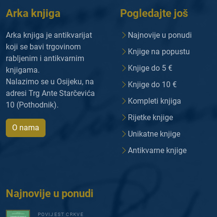
Arka knjiga
Pogledajte još
Arka knjiga je antikvarijat
Najnovije u ponudi
koji se bavi trgovinom
Knjige na popustu
rabljenim i antikvarnim
Knjige do 5 €
knjigama.
Nalazimo se u Osijeku, na
Knjige do 10 €
adresi Trg Ante Starčevića
Kompleti knjiga
10 (Pothodnik).
Rijetke knjige
O nama
Unikatne knjige
Antikvarne knjige
Najnovije u ponudi
POVIJEST CRKVE