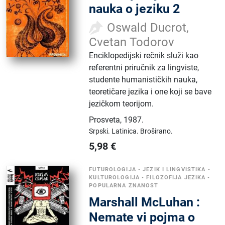
nauka o jeziku 2
Oswald Ducrot,
Cvetan Todorov
Enciklopedijski rečnik služi kao
referentni priručnik za lingviste,
studente humanističkih nauka,
teoretičare jezika i one koji se bave
jezičkom teorijom.
Prosveta
,
1987.
Srpski.
Latinica.
Broširano.
5,98
€
FUTUROLOGIJA
•
JEZIK I LINGVISTIKA
•
KULTUROLOGIJA
•
FILOZOFIJA JEZIKA
•
POPULARNA ZNANOST
Marshall McLuhan :
Nemate vi pojma o