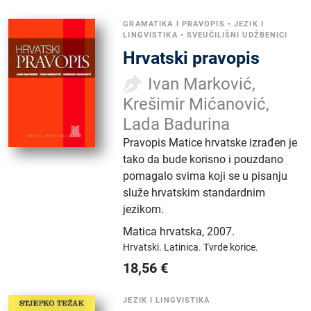
GRAMATIKA I PRAVOPIS
•
JEZIK I
LINGVISTIKA
•
SVEUČILIŠNI UDŽBENICI
Hrvatski pravopis
Ivan Marković,
Krešimir Mićanović,
Lada Badurina
Pravopis Matice hrvatske izrađen je
tako da bude korisno i pouzdano
pomagalo svima koji se u pisanju
služe hrvatskim standardnim
jezikom.
Matica hrvatska
,
2007.
Hrvatski.
Latinica.
Tvrde korice.
18,56
€
JEZIK I LINGVISTIKA