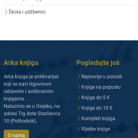
Škola i udžbenici
Arka knjiga
Pogledajte još
Arka knjiga je antikvarijat
Najnovije u ponudi
koji se bavi trgovinom
Knjige na popustu
rabljenim i antikvarnim
Knjige do 5 €
knjigama.
Nalazimo se u Osijeku, na
Knjige do 10 €
adresi Trg Ante Starčevića
Kompleti knjiga
10 (Pothodnik).
Rijetke knjige
O nama