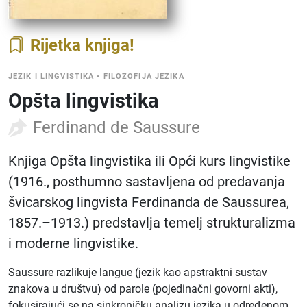
Rijetka knjiga
JEZIK I LINGVISTIKA
•
FILOZOFIJA JEZIKA
Opšta lingvistika
Ferdinand de Saussure
Knjiga Opšta lingvistika ili Opći kurs lingvistike
(1916., posthumno sastavljena od predavanja
švicarskog lingvista Ferdinanda de Saussurea,
1857.–1913.) predstavlja temelj strukturalizma
i moderne lingvistike.
Saussure razlikuje langue (jezik kao apstraktni sustav
znakova u društvu) od parole (pojedinačni govorni akti),
fokusirajući se na sinkroničku analizu jezika u određenom