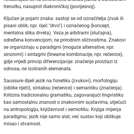
trenutku, nasuprot diakroničkoj (povijesnoj).
Ključan je pojam znaka: sastoji se od označitelja (zvuk ili
pisani oblik, npr. riječ "drvo") i označenog (koncept,
mentalna slika drveta). Veza je arbitrarni (slučajna),
određena konvencijom, ne prirodnim sličnostima. Znakovi
se organiziraju u paradigmi (moguće alternative, npr.
sinonimi) i sintagmi (linearne kombinacije, npr. rečenice),
gdje vrijedi princip diferencijacije: značenje proizlazi iz
odnosa, ne izoliranih elemenata.
Saussure dijeli jezik na fonetiku (zvukovi), morfologiju
(oblike riječi), sintaksu (rečenice) i semantiku (značenja).
Kritizira tradicionalnu gramatiku, zagovarajući lingvistiku
kao samostalnu znanost o znakovnim sustavima, utječući
na antropologiju, književnost i semiotiku. Knjiga mijenja
paradigmu: jezik nije samo alat, već sustav koji oblikuje
misao i stvarnost.