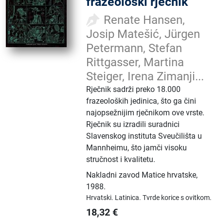
frazeološki rječnik
Renate Hansen,
Josip Matešić, Jürgen
Petermann, Stefan
Rittgasser, Martina
Steiger, Irena Zimanji...
Rječnik sadrži preko 18.000
frazeoloških jedinica, što ga čini
najopsežnijim rječnikom ove vrste.
Rječnik su izradili suradnici
Slavenskog instituta Sveučilišta u
Mannheimu, što jamči visoku
stručnost i kvalitetu.
Nakladni zavod Matice hrvatske
,
1988.
Hrvatski.
Latinica.
Tvrde korice s ovitkom.
18,32
€