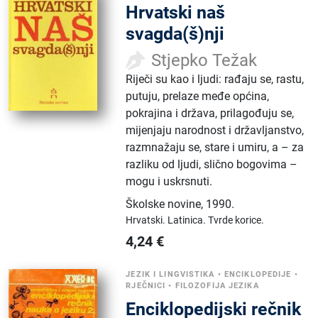
Hrvatski naš
svagda(š)nji
Stjepko Težak
Riječi su kao i ljudi: rađaju se, rastu,
putuju, prelaze međe općina,
pokrajina i država, prilagođuju se,
mijenjaju narodnost i državljanstvo,
razmnažaju se, stare i umiru, a – za
razliku od ljudi, slično bogovima –
mogu i uskrsnuti.
Školske novine
,
1990.
Hrvatski.
Latinica.
Tvrde korice.
4,24
€
JEZIK I LINGVISTIKA
•
ENCIKLOPEDIJE
•
RJEČNICI
•
FILOZOFIJA JEZIKA
Enciklopedijski rečnik