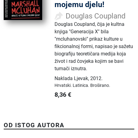
mojemu djelu!
Douglas Coupland
Douglas Coupland, čija je kultna
knjiga "Generacija X" bila
"mcluhanovski" prikaz kulture u
fikcionalnoj formi, napisao je sažetu
biografiju teoretičara medija koja
život i rad čovjeka kojim se bavi
tumači iznutra.
Naklada Ljevak
,
2012.
Hrvatski.
Latinica.
Broširano.
8,36
€
OD ISTOG AUTORA