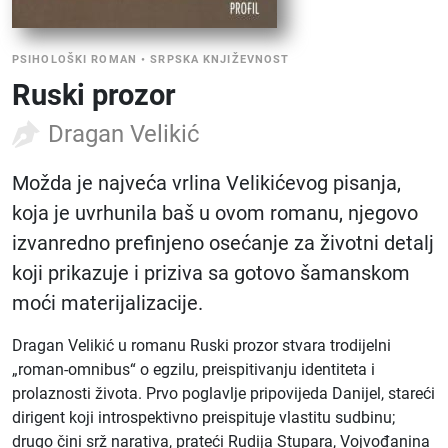
PSIHOLOŠKI ROMAN
•
SRPSKA KNJIŽEVNOST
Ruski prozor
Dragan Velikić
Možda je najveća vrlina Velikićevog pisanja,
koja je uvrhunila baš u ovom romanu, njegovo
izvanredno prefinjeno osećanje za životni detalj
koji prikazuje i priziva sa gotovo šamanskom
moći materijalizacije.
Dragan Velikić u romanu Ruski prozor stvara trodijelni
„roman-omnibus“ o egzilu, preispitivanju identiteta i
prolaznosti života. Prvo poglavlje pripovijeda Danijel, stareći
dirigent koji introspektivno preispituje vlastitu sudbinu;
drugo čini srž narativa, prateći Rudija Stupara, Vojvođanina