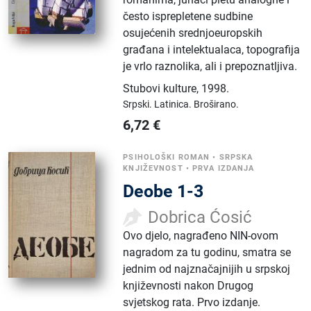
često isprepletene sudbine
osujećenih srednjoeuropskih
građana i intelektualaca, topografija
je vrlo raznolika, ali i prepoznatljiva.
Stubovi kulture
,
1998.
Srpski.
Latinica.
Broširano.
6,72
€
PSIHOLOŠKI ROMAN
•
SRPSKA
KNJIŽEVNOST
•
PRVA IZDANJA
Deobe 1-3
Dobrica Ćosić
Ovo djelo, nagrađeno NIN-ovom
nagradom za tu godinu, smatra se
jednim od najznačajnijih u srpskoj
književnosti nakon Drugog
svjetskog rata. Prvo izdanje.