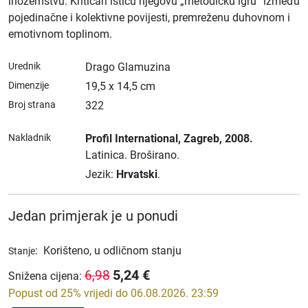
inozemstvu. Kritičari ističu njegovu „metodičku igru“ između
pojedinačne i kolektivne povijesti, premreženu duhovnom i
emotivnom toplinom.
Urednik
Drago Glamuzina
Dimenzije
19,5 x 14,5 cm
Broj strana
322
Nakladnik
Profil International
, Zagreb
, 2008.
Latinica.
Broširano.
Jezik:
Hrvatski
.
Jedan primjerak je u ponudi
:
Korišteno, u odličnom stanju
Stanje
5,24
€
6,98
Snižena cijena
:
Popust od 25% vrijedi do 06.08.2026. 23:59