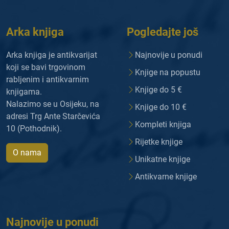
Arka knjiga
Pogledajte još
Arka knjiga je antikvarijat
Najnovije u ponudi
koji se bavi trgovinom
Knjige na popustu
rabljenim i antikvarnim
Knjige do 5 €
knjigama.
Nalazimo se u Osijeku, na
Knjige do 10 €
adresi Trg Ante Starčevića
Kompleti knjiga
10 (Pothodnik).
Rijetke knjige
O nama
Unikatne knjige
Antikvarne knjige
Najnovije u ponudi