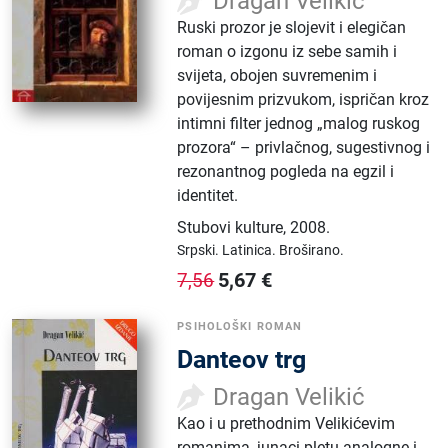
Dragan Velikić
Ruski prozor je slojevit i elegičan
roman o izgonu iz sebe samih i
svijeta, obojen suvremenim i
povijesnim prizvukom, ispričan kroz
intimni filter jednog „malog ruskog
prozora“ – privlačnog, sugestivnog i
rezonantnog pogleda na egzil i
identitet.
Stubovi kulture
,
2008.
Srpski.
Latinica.
Broširano.
5,67
€
7,56
PSIHOLOŠKI ROMAN
Danteov trg
Dragan Velikić
Kao i u prethodnim Velikićevim
romanima, junaci pletu analogne i