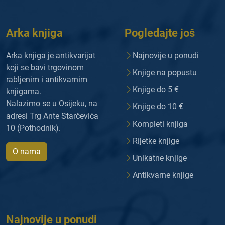
Arka knjiga
Pogledajte još
Arka knjiga je antikvarijat
Najnovije u ponudi
koji se bavi trgovinom
Knjige na popustu
rabljenim i antikvarnim
Knjige do 5 €
knjigama.
Nalazimo se u Osijeku, na
Knjige do 10 €
adresi Trg Ante Starčevića
Kompleti knjiga
10 (Pothodnik).
Rijetke knjige
O nama
Unikatne knjige
Antikvarne knjige
Najnovije u ponudi