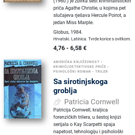
(1960.) je zbirka šest kriminalističkih
priča Agathe Christie, u kojima pet
slučajeva rješava Hercule Poirot, a
jedan Miss Marple.
Globus
,
1984.
Hrvatski.
Latinica.
Tvrde korice s ovitkom.
4,76
-
6,58
€
AMERIČKA KNJIŽEVNOST
•
KRIMIĆI/DETEKTIVSKE PRIČE
•
PSIHOLOŠKI ROMAN
•
TRILER
Sa sirotinjskoga
groblja
Patricia Cornwell
Patricija Cornwell, kraljica
forenzičkih trilera, u šestoj knjizi
serijala o Kay Scarpetti spaja
napetost, tehnologiju i psihološki