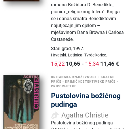
romana Božidara D. Benedikta,
pionira „religioznog trilera“. Knjiga
se i danas smatra Benediktovim
najutjecajnijim djelom –
mješavinom Dana Browna i Carlosa
Castanede.
Stari grad
,
1997.
Hrvatski.
Latinica.
Tvrde korice.
10,65
-
11,46
€
15,22
15,34
BRITANSKA KNJIŽEVNOST
•
KRATKE
PRIČE
•
KRIMIĆI/DETEKTIVSKE PRIČE
•
PRIPOVIJETKE
Pustolovina božićnog
pudinga
Agatha Christie
Pustolovina božićnog pudinga