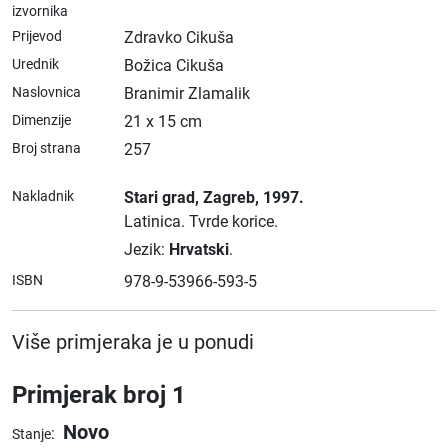
izvornika
Prijevod
Zdravko Cikuša
Urednik
Božica Cikuša
Naslovnica
Branimir Zlamalik
Dimenzije
21 x 15 cm
Broj strana
257
Nakladnik
Stari grad
, Zagreb
, 1997.
Latinica.
Tvrde korice.
Jezik:
Hrvatski
.
ISBN
978-9-53966-593-5
Više primjeraka je u ponudi
Primjerak broj 1
Novo
:
Stanje