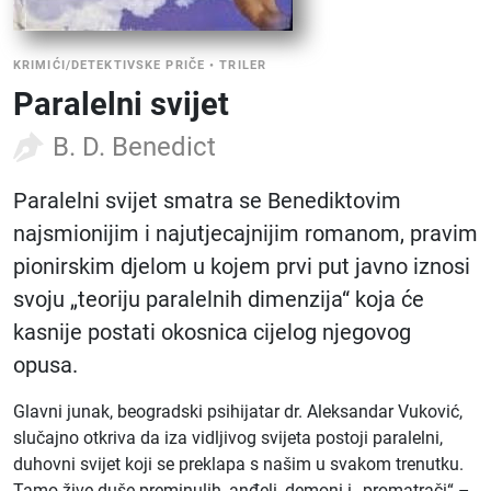
KRIMIĆI/DETEKTIVSKE PRIČE
•
TRILER
Paralelni svijet
B. D. Benedict
Paralelni svijet smatra se Benediktovim
najsmionijim i najutjecajnijim romanom, pravim
pionirskim djelom u kojem prvi put javno iznosi
svoju „teoriju paralelnih dimenzija“ koja će
kasnije postati okosnica cijelog njegovog
opusa.
Glavni junak, beogradski psihijatar dr. Aleksandar Vuković,
slučajno otkriva da iza vidljivog svijeta postoji paralelni,
duhovni svijet koji se preklapa s našim u svakom trenutku.
Tamo žive duše preminulih, anđeli, demoni i „promatrači“ –