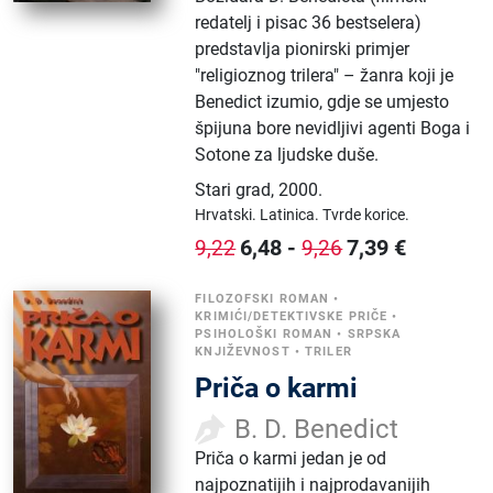
redatelj i pisac 36 bestselera)
predstavlja pionirski primjer
"religioznog trilera" – žanra koji je
Benedict izumio, gdje se umjesto
špijuna bore nevidljivi agenti Boga i
Sotone za ljudske duše.
Stari grad
,
2000.
Hrvatski.
Latinica.
Tvrde korice.
6,48
-
7,39
€
9,22
9,26
FILOZOFSKI ROMAN
•
KRIMIĆI/DETEKTIVSKE PRIČE
•
PSIHOLOŠKI ROMAN
•
SRPSKA
KNJIŽEVNOST
•
TRILER
Priča o karmi
B. D. Benedict
Priča o karmi jedan je od
najpoznatijih i najprodavanijih