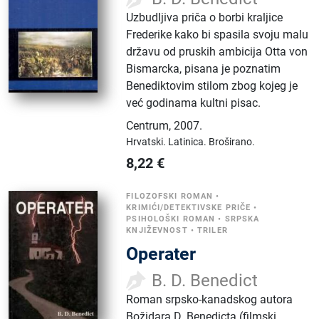
Uzbudljiva priča o borbi kraljice
Frederike kako bi spasila svoju malu
državu od pruskih ambicija Otta von
Bismarcka, pisana je poznatim
Benediktovim stilom zbog kojeg je
već godinama kultni pisac.
Centrum
,
2007.
Hrvatski.
Latinica.
Broširano.
8,22
€
FILOZOFSKI ROMAN
•
KRIMIĆI/DETEKTIVSKE PRIČE
•
PSIHOLOŠKI ROMAN
•
SRPSKA
KNJIŽEVNOST
•
TRILER
Operater
B. D. Benedict
Roman srpsko-kanadskog autora
Božidara D. Benedicta (filmski