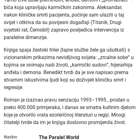
bića koja upravljaju karmičkim zakonima. Aleksandar,
nakon kliničke smrti pacijenta, počinje sam ulaziti u taj
svijet i otkriva da su povijesni događaji (Titanik, Drugi
svjetski rat, Černobil) zapravo posljedica intervencija iz
paralelne dimenzije.
Knjiga spaja žestoki triler (tajne službe žele ga ušutkati) s
vizionarskim prikazima nevidljivog svijeta: „zrcalne sobe“ u
kojima se snimaju naši životi, „karmički sudovi“, hijerarhija
anđela i demona. Benedikt tvrdi da je sve napisao prema
stvarnim iskustvima ljudi koji su doživjeli kliničku smrt i
regresije.
Roman je izazvao pravu senzaciju 1993–1995., prodan u
preko 400.000 primjeraka, i danas se smatra kultnim djelom
koje je otvorilo vrata ezoteričnoj literaturi u regiji. Mnogi
čitatelji tvrde da im je knjiga doslovno promijenila život.
Naslov
The Paralel World