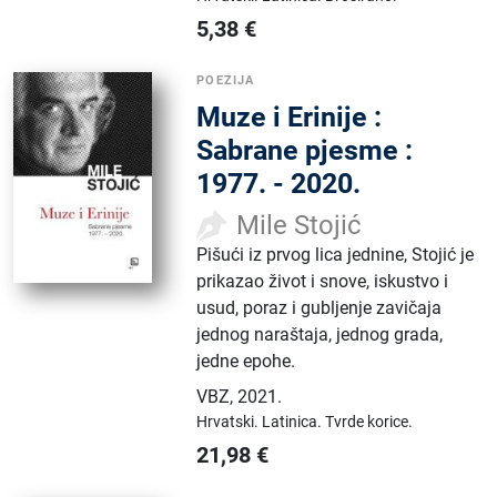
5,38
€
POEZIJA
Muze i Erinije :
Sabrane pjesme :
1977. - 2020.
Mile Stojić
Pišući iz prvog lica jednine, Stojić je
prikazao život i snove, iskustvo i
usud, poraz i gubljenje zavičaja
jednog naraštaja, jednog grada,
jedne epohe.
VBZ
,
2021.
Hrvatski.
Latinica.
Tvrde korice.
21,98
€