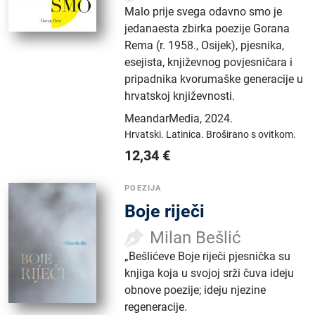
Malo prije svega odavno smo je
jedanaesta zbirka poezije Gorana
Rema (r. 1958., Osijek), pjesnika,
esejista, književnog povjesničara i
pripadnika kvorumaške generacije u
hrvatskoj književnosti.
MeandarMedia
,
2024.
Hrvatski.
Latinica.
Broširano s ovitkom.
12,34
€
POEZIJA
Boje riječi
Milan Bešlić
„Bešlićeve Boje riječi pjesnička su
knjiga koja u svojoj srži čuva ideju
obnove poezije; ideju njezine
regeneracije.