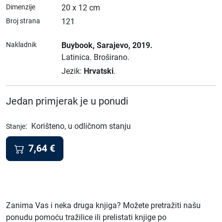
Dimenzije
20 x 12 cm
Broj strana
121
Nakladnik
Buybook
, Sarajevo
, 2019.
Latinica.
Broširano.
Jezik:
Hrvatski
.
Jedan primjerak je u ponudi
:
Korišteno, u odličnom stanju
Stanje
7,64
€
Zanima Vas i neka druga knjiga? Možete pretražiti našu
ponudu pomoću tražilice ili prelistati knjige po