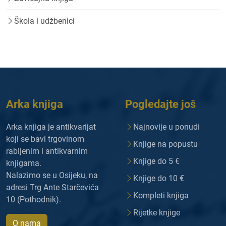
Škola i udžbenici
Arka knjiga
Pogledajte još
Arka knjiga je antikvarijat
Najnovije u ponudi
koji se bavi trgovinom
Knjige na popustu
rabljenim i antikvarnim
Knjige do 5 €
knjigama.
Nalazimo se u Osijeku, na
Knjige do 10 €
adresi Trg Ante Starčevića
Kompleti knjiga
10 (Pothodnik).
Rijetke knjige
O nama