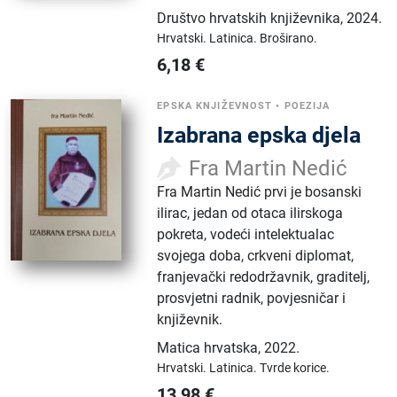
Društvo hrvatskih književnika
,
2024.
Hrvatski.
Latinica.
Broširano.
6,18
€
EPSKA KNJIŽEVNOST
•
POEZIJA
Izabrana epska djela
Fra Martin Nedić
Fra Martin Nedić prvi je bosanski
ilirac, jedan od otaca ilirskoga
pokreta, vodeći intelektualac
svojega doba, crkveni diplomat,
franjevački redodržavnik, graditelj,
prosvjetni radnik, povjesničar i
književnik.
Matica hrvatska
,
2022.
Hrvatski.
Latinica.
Tvrde korice.
13,98
€