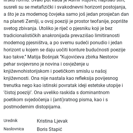
susreli su se metafizički i svakodnevni horizont postojanja,
a što je za modernog čovjeka samo još jedan prosječan dan
na planeti Zemlji, u ovoj poeziji je prostor teofanije, poprište
svetog zbivanja. Utoliko je riječ o pjesniku koji je bez
tradicionalističkih anakronijada prevazišao limitiranosti
modernog pjesništva, a po svemu sudeći ponudio i jedan
horizont u kojem se daju uočiti konture budućnosti poezije
kao takve.’’ Matija Bošnjak ’’Kujovićeva zbirka Nestorov
pehar svojevrsno je novina i osvježenje u
književnohistorijskom i poetičkom smislu u našoj
književnosti. Ona nije nastala kao refleksija povijesnog
trenutka nego kao istinski povratak ideji estetske utopije i
’čistoj poeziji’. Ona uveliko raskida s dominantnom
poetikom svjedočenja i (anti)ratnog pisma, kao i s
postmodernim distopijama.
Urednik
Kristina Ljevak
Naslovnica
Boris Stapić