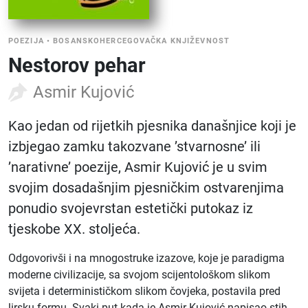
POEZIJA
•
BOSANSKOHERCEGOVAČKA KNJIŽEVNOST
Nestorov pehar
Asmir Kujović
Kao jedan od rijetkih pjesnika današnjice koji je
izbjegao zamku takozvane ’stvarnosne’ ili
’narativne’ poezije, Asmir Kujović je u svim
svojim dosadašnjim pjesničkim ostvarenjima
ponudio svojevrstan estetički putokaz iz
tjeskobe XX. stoljeća.
Odgovorivši i na mnogostruke izazove, koje je paradigma
moderne civilizacije, sa svojom scijentološkom slikom
svijeta i determinističkom slikom čovjeka, postavila pred
lirsku formu. Svaki put kada je Asmir Kujović napisao stih,