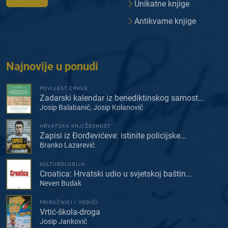
Unikatne knjige
Antikvarne knjige
Najnovije u ponudi
POVIJEST CRKVE
Zadarski kalendar iz benediktinskog samost...
Josip Balabanić, Josip Kolanović
HRVATSKA KNJIŽEVNOST
Zapisi iz Đorđevićeve: istinite policijske...
Branko Lazarević
KULTUROLOGIJA
Croatica: Hrvatski udio u svjetskoj baštin...
Neven Budak
PRIRUČNICI I VODIČI
Vrtić-škola-droga
Josip Janković