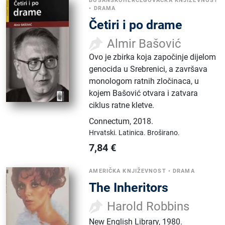
BOSANSKOHERCEGOVAČKA KNJIŽEVNOST
•
DRAMA
Četiri i po drame
Almir Bašović
Ovo je zbirka koja započinje dijelom
genocida u Srebrenici, a završava
monologom ratnih zločinaca, u
kojem Bašović otvara i zatvara
ciklus ratne kletve.
Connectum
,
2018.
Hrvatski.
Latinica.
Broširano.
7,84
€
AMERIČKA KNJIŽEVNOST
•
DRAMA
The Inheritors
Harold Robbins
New English Library
,
1980.