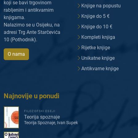
koji se bavi trgovinom
Knjige na popustu
rabljenim i antikvarnim
Knjige do 5 €
knjigama.
Nalazimo se u Osijeku, na
Knjige do 10 €
adresi Trg Ante Starčevića
Kompleti knjiga
10 (Pothodnik).
Rijetke knjige
O nama
Unikatne knjige
Antikvarne knjige
Najnovije u ponudi
FILOZOFSKI ESEJI
Teorija spoznaje
Teorija Spoznaje, Ivan Supek