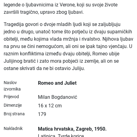
legende o ljubavnicima iz Verone, koji su svoje živote
završili tragično, upravo zbog ljubavi.
Tragedija govori o dvoje mladih ljudi koji se zaljubljuju
jedno u drugo, unatoč tome što potječu iz dvaju suparničkih
obitelji, među kojima vlada mržnja i rivalstvo. Njihova ljubav
na prvu se čini nemogućom, ali oni se ipak tajno vjenčaju. U
raznim konfliktima između dvaju obitelji, Romeo ubije
Julijinog bratić i zato mora pobjeći iz zemlje, ali on se
ostane skrivati da ne bi ostavio Juliju.
Naslov
Romeo and Juliet
izvornika
Prijevod
Milan Bogdanović
Dimenzije
16 x 12 cm
Broj strana
179
Nakladnik
Matica hrvatska
, Zagreb
, 1950.
Latinica.
Tvrde korice.