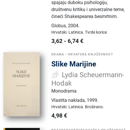
spajaju duboku psihologiju,
društvenu kritiku i univerzalne teme,
čineći Shakespearea besmrtnim.
Globus
,
2004.
Hrvatski.
Latinica.
Tvrde korice.
3,62
-
6,74
€
DRAMA
•
HRVATSKA KNJIŽEVNOST
Slike Marijine
Lydia Scheuermann-
Hodak
Monodrama
Vlastita naklada
,
1999.
Hrvatski.
Latinica.
Broširano.
4,98
€