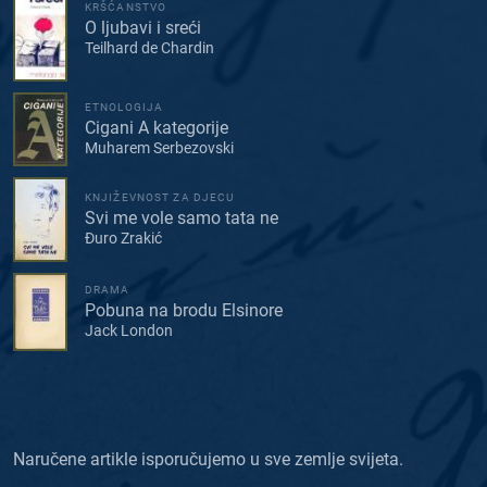
KRŠĆANSTVO
O ljubavi i sreći
Teilhard de Chardin
ETNOLOGIJA
Cigani A kategorije
Muharem Serbezovski
KNJIŽEVNOST ZA DJECU
Svi me vole samo tata ne
Đuro Zrakić
DRAMA
Pobuna na brodu Elsinore
Jack London
Naručene artikle isporučujemo u sve zemlje svijeta.