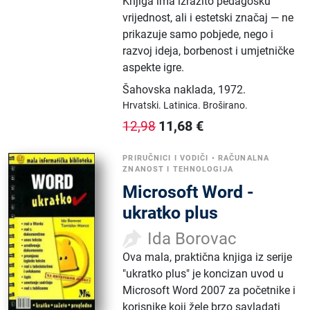
Knjiga ima izrazito pedagošku
vrijednost, ali i estetski značaj — ne
prikazuje samo pobjede, nego i
razvoj ideja, borbenost i umjetničke
aspekte igre.
Šahovska naklada
,
1972.
Hrvatski.
Latinica.
Broširano.
11,68
€
12,98
PRIRUČNICI I VODIČI
•
RAČUNALNA
ZNANOST I TEHNOLOGIJA
Microsoft Word -
ukratko plus
Ida Borovac
Ova mala, praktična knjiga iz serije
"ukratko plus" je koncizan uvod u
Microsoft Word 2007 za početnike i
korisnike koji žele brzo savladati