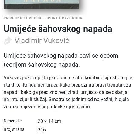
PRIRUČNICI I VODIČI
•
SPORT I RAZONODA
Umijeće šahovskog napada
Vladimir Vuković
Umijeće šahovskog napada bavi se općom
teorijom šahovskog napada.
Vuković pokazuje da je napad u šahu kombinacija strategije
i taktike. Knjiga uči igrača kako prepoznati pravi trenutak za
napad i kako ga precizno realizirati, umjesto da se oslanja
na intuiciju ili slučaj. Smatra se jednim od najvažnijih djela
za razumijevanje napadačke igre u šahu.
Dimenzije
20 x 14 cm
Broj strana
216