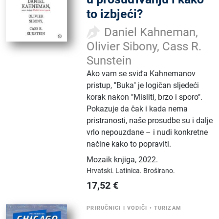
to izbjeći?
Daniel Kahneman,
Olivier Sibony, Cass R.
Sunstein
Ako vam se sviđa Kahnemanov
pristup, "Buka" je logičan sljedeći
korak nakon "Misliti, brzo i sporo".
Pokazuje da čak i kada nema
pristranosti, naše prosudbe su i dalje
vrlo nepouzdane – i nudi konkretne
načine kako to popraviti.
Mozaik knjiga
,
2022.
Hrvatski.
Latinica.
Broširano.
17,52
€
PRIRUČNICI I VODIČI
•
TURIZAM