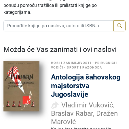
ponudu pomoću tražilice ili prelistati knjige po
kategorijama.
Možda će Vas zanimati i ovi naslovi
HOBI I ZANIMLJIVOSTI
•
PRIRUČNICI I
VODIČI
•
SPORT I RAZONODA
Antologija šahovskog
majstorstva
Jugoslavije
Vladimir Vuković,
Braslav Rabar, Dražen
Marović