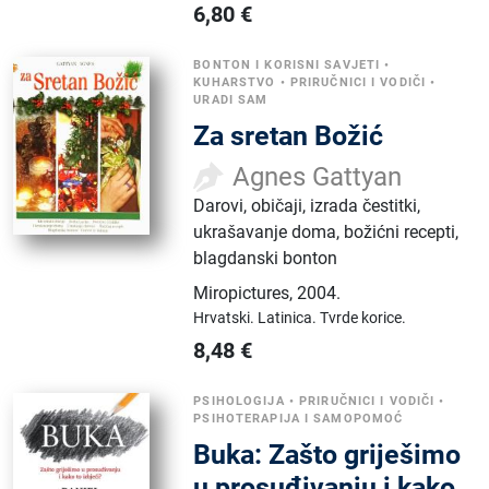
6,80
€
BONTON I KORISNI SAVJETI
•
KUHARSTVO
•
PRIRUČNICI I VODIČI
•
URADI SAM
Za sretan Božić
Agnes Gattyan
Darovi, običaji, izrada čestitki,
ukrašavanje doma, božićni recepti,
blagdanski bonton
Miropictures
,
2004.
Hrvatski.
Latinica.
Tvrde korice.
8,48
€
PSIHOLOGIJA
•
PRIRUČNICI I VODIČI
•
PSIHOTERAPIJA I SAMOPOMOĆ
Buka: Zašto griješimo
u prosuđivanju i kako