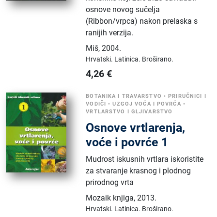
osnove novog sučelja
(Ribbon/vrpca) nakon prelaska s
ranijih verzija.
Miš
,
2004.
Hrvatski.
Latinica.
Broširano.
4,26
€
BOTANIKA I TRAVARSTVO
•
PRIRUČNICI I
VODIČI
•
UZGOJ VOĆA I POVRĆA
•
VRTLARSTVO I GLJIVARSTVO
Osnove vrtlarenja,
voće i povrće 1
Mudrost iskusnih vrtlara iskoristite
za stvaranje krasnog i plodnog
prirodnog vrta
Mozaik knjiga
,
2013.
Hrvatski.
Latinica.
Broširano.