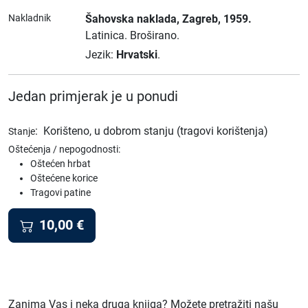
Nakladnik
Šahovska naklada
, Zagreb
, 1959.
Latinica.
Broširano.
Jezik:
Hrvatski
.
Jedan primjerak je u ponudi
:
Korišteno, u dobrom stanju (tragovi korištenja)
Stanje
Oštećenja / nepogodnosti:
Oštećen hrbat
Oštećene korice
Tragovi patine
10,00
€
Zanima Vas i neka druga knjiga? Možete pretražiti našu