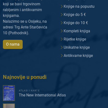
koji se bavi trgovinom
Knjige na popustu
rabljenim i antikvarnim
Knjige do 5 €
knjigama.
Nalazimo se u Osijeku, na
Knjige do 10 €
adresi Trg Ante Starčevića
Kompleti knjiga
10 (Pothodnik).
Rijetke knjige
O nama
Unikatne knjige
Antikvarne knjige
Najnovije u ponudi
ATLASI I KARTE
The New International Atlas