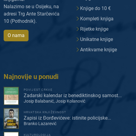
Nalazimo se u Osijeku, na
Knjige do 10 €
adresi Trg Ante Starčevića
Kompleti knjiga
10 (Pothodnik).
Rijetke knjige
O nama
Unikatne knjige
Antikvarne knjige
Najnovije u ponudi
POVIJEST CRKVE
Zadarski kalendar iz benediktinskog samost...
Josip Balabanić, Josip Kolanović
HRVATSKA KNJIŽEVNOST
Zapisi iz Đorđevićeve: istinite policijske...
Branko Lazarević
KULTUROLOGIJA