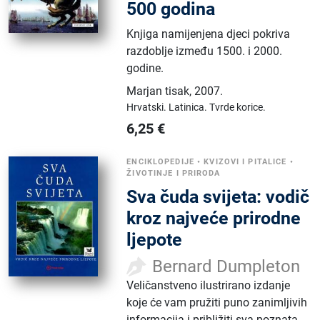
500 godina
Knjiga namijenjena djeci pokriva
razdoblje između 1500. i 2000.
godine.
Marjan tisak
,
2007.
Hrvatski.
Latinica.
Tvrde korice.
6,25
€
ENCIKLOPEDIJE
•
KVIZOVI I PITALICE
•
ŽIVOTINJE I PRIRODA
Sva čuda svijeta: vodič
kroz najveće prirodne
ljepote
Bernard Dumpleton
Veličanstveno ilustrirano izdanje
koje će vam pružiti puno zanimljivih
informacija i približiti sva poznata