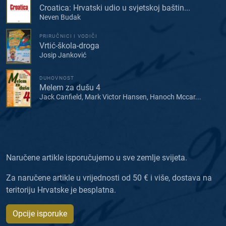
Croatica: Hrvatski udio u svjetskoj baštin...
Neven Budak
PRIRUČNICI I VODIČI
Vrtić-škola-droga
Josip Janković
DUHOVNOST
Melem za dušu 4
Jack Canfield, Mark Victor Hansen, Hanoch Mccar...
Naručene artikle isporučujemo u sve zemlje svijeta.
Za naručene artikle u vrijednosti od 50 € i više, dostava na
teritoriju Hrvatske je besplatna.
Opcije isporuke