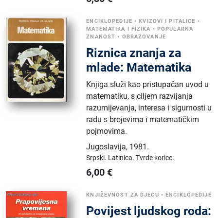
ENCIKLOPEDIJE
•
KVIZOVI I PITALICE
•
MATEMATIKA I FIZIKA
•
POPULARNA
ZNANOST
•
OBRAZOVANJE
Riznica znanja za
mlade: Matematika
Knjiga služi kao pristupačan uvod u
matematiku, s ciljem razvijanja
razumijevanja, interesa i sigurnosti u
radu s brojevima i matematičkim
pojmovima.
Jugoslavija
,
1981.
Srpski.
Latinica.
Tvrde korice.
6,00
€
KNJIŽEVNOST ZA DJECU
•
ENCIKLOPEDIJE
Povijest ljudskog roda: