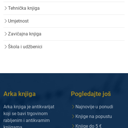
Tehnička knjiga
Umjetnost
Zavičajna knjiga
Škola i udžbenici
Arka knjiga
Pogledajte još
Arka knjiga je antikvarijat
Najnovije u ponudi
koji se bavi trgovinom
Knjige na popustu
rabljenim i antikvarnim
Knjige do 5 €
knjigama.