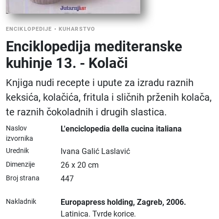
ENCIKLOPEDIJE
•
KUHARSTVO
Enciklopedija mediteranske
kuhinje 13. - Kolači
Knjiga nudi recepte i upute za izradu raznih
keksića, kolačića, fritula i sličnih prženih kolača,
te raznih čokoladnih i drugih slastica.
Naslov
L'enciclopedia della cucina italiana
izvornika
Urednik
Ivana Galić Laslavić
Dimenzije
26 x 20 cm
Broj strana
447
Nakladnik
Europapress holding
, Zagreb
, 2006.
Latinica.
Tvrde korice.