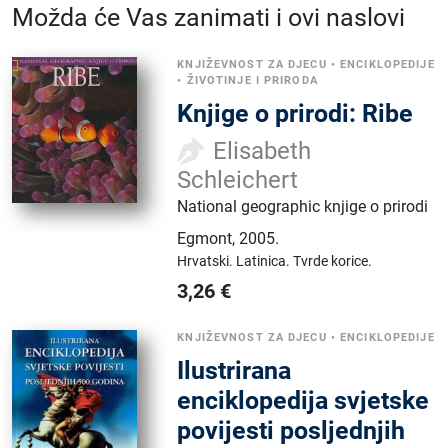
Možda će Vas zanimati i ovi naslovi
KNJIŽEVNOST ZA DJECU
•
ENCIKLOPEDIJE
•
ŽIVOTINJE I PRIRODA
Knjige o prirodi: Ribe
Elisabeth
Schleichert
National geographic knjige o prirodi
Egmont
,
2005.
Hrvatski.
Latinica.
Tvrde korice.
3,26
€
KNJIŽEVNOST ZA DJECU
•
ENCIKLOPEDIJE
Ilustrirana
enciklopedija svjetske
povijesti posljednjih