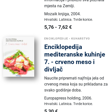
mjesta na Zemlji.
Mozaik knjiga
,
2004.
Hrvatski.
Latinica.
Tvrde korice.
5,76
-
7,62
€
ENCIKLOPEDIJE
•
KUHARSTVO
Enciklopedija
mediteranske kuhinje
7. - crveno meso i
divljač
Naucite pripremati najfnija jela od
crvenog mesa koja su prikladana za
svako godišnje doba.
Europapress holding
,
2006.
Hrvatski.
Latinica.
Tvrde korice.
5,30
€