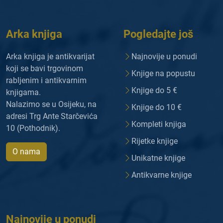
Arka knjiga
Pogledajte još
Arka knjiga je antikvarijat
Najnovije u ponudi
koji se bavi trgovinom
Knjige na popustu
rabljenim i antikvarnim
Knjige do 5 €
knjigama.
Nalazimo se u Osijeku, na
Knjige do 10 €
adresi Trg Ante Starčevića
Kompleti knjiga
10 (Pothodnik).
Rijetke knjige
O nama
Unikatne knjige
Antikvarne knjige
Najnovije u ponudi