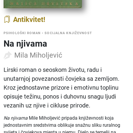
Antikvitet
PSIHOLOŠKI ROMAN
•
SOCIJALNA KNJIŽEVNOST
Na njivama
Mila Miholjević
Lirski roman o seoskom životu, radu i
unutarnjoj povezanosti čovjeka sa zemljom.
Kroz jednostavne prizore i emotivnu toplinu
opisuje težinu, ponos i duhovnu snagu ljudi
vezanih uz njive i cikluse prirode.
Na njivama
Mile Miholjević pripada književnosti koja
jednostavnim sredstvima oblikuje snažnu sliku ruralnog
svijeta i čovjekova mjesta u njemu. Djelo se temelji na