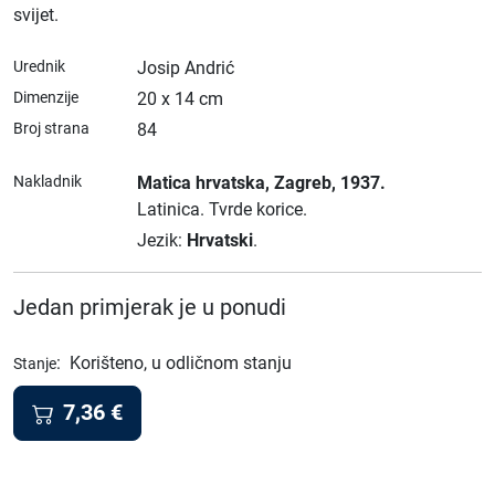
svijet.
Urednik
Josip Andrić
Dimenzije
20 x 14 cm
Broj strana
84
Nakladnik
Matica hrvatska
, Zagreb
, 1937.
Latinica.
Tvrde korice.
Jezik:
Hrvatski
.
Jedan primjerak je u ponudi
:
Korišteno, u odličnom stanju
Stanje
7,36
€