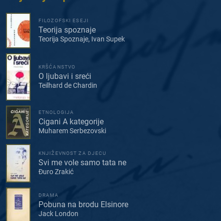
FILOZOFSKI ESEJI
Teorija spoznaje
Teorija Spoznaje, Ivan Supek
KRŠĆANSTVO
O ljubavi i sreći
Teilhard de Chardin
ETNOLOGIJA
Cigani A kategorije
Muharem Serbezovski
KNJIŽEVNOST ZA DJECU
Svi me vole samo tata ne
Đuro Zrakić
DRAMA
Pobuna na brodu Elsinore
Jack London