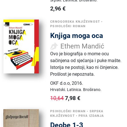
2,96
€
CRNOGORSKA KNJIŽEVNOST
•
PSIHOLOŠKI ROMAN
Knjiga moga oca
Ethem Mandić
Ovo je biografija o mome ocu
sačinjena od sjećanja i puke mašte.
Istorija ne postoji, kao ni činjenice.
Prošlost je nepoznata.
OKF d.o.o
,
2016.
Hrvatski.
Latinica.
Broširano.
7,98
€
10,64
PSIHOLOŠKI ROMAN
•
SRPSKA
KNJIŽEVNOST
•
PRVA IZDANJA
Deobe 1-3