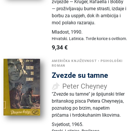
zvijezde — Kruger, Rafaella i Bobby
— proživljavaju burne strasti, izdaje i
borbu za uspjeh, dok ih ambicija i
moć polako razaraju.
Mladost
,
1990.
Hrvatski.
Latinica.
Tvrde korice s ovitkom.
9,34
€
AMERIČKA KNJIŽEVNOST
•
PSIHOLOŠKI
ROMAN
Zvezde su tamne
Peter Cheyney
"Zvezde su tamne" je špijunski triler
britanskog pisca Petera Cheyneyja,
poznatog po brzim, napetim
pričama i tvrdokuhanim likovima.
Svjetlost
,
1965.
Srpski.
Latinica.
Broširano.