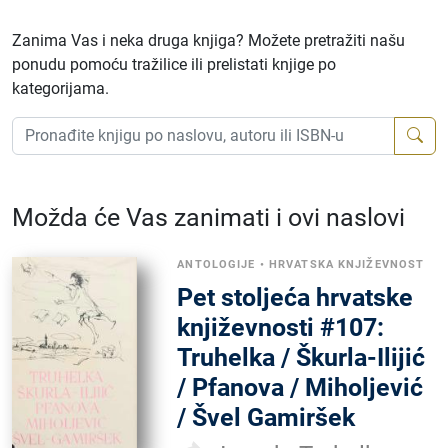
Zanima Vas i neka druga knjiga? Možete pretražiti našu
ponudu pomoću tražilice ili prelistati knjige po
kategorijama.
Možda će Vas zanimati i ovi naslovi
ANTOLOGIJE
•
HRVATSKA KNJIŽEVNOST
Pet stoljeća hrvatske
književnosti #107:
Truhelka / Škurla-Ilijić
/ Pfanova / Miholjević
/ Švel Gamiršek