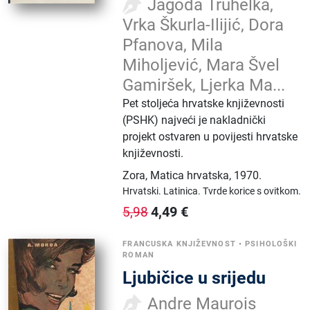
Jagoda Truhelka,
Vrka Škurla-Ilijić, Dora
Pfanova, Mila
Miholjević, Mara Švel
Gamiršek, Ljerka Ma...
Pet stoljeća hrvatske književnosti
(PSHK) najveći je nakladnički
projekt ostvaren u povijesti hrvatske
književnosti.
Zora, Matica hrvatska
,
1970.
Hrvatski.
Latinica.
Tvrde korice s ovitkom.
4,49
€
5,98
FRANCUSKA KNJIŽEVNOST
•
PSIHOLOŠKI
ROMAN
Ljubičice u srijedu
Andre Maurois