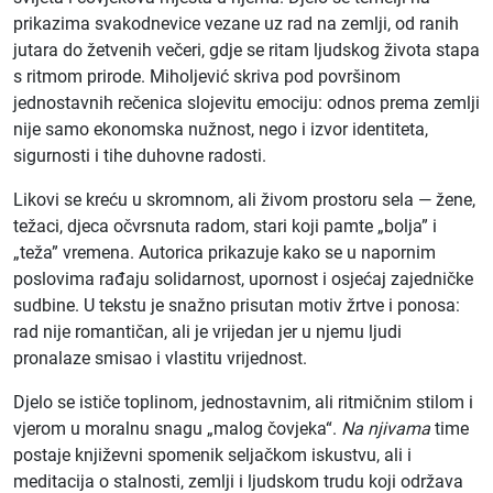
prikazima svakodnevice vezane uz rad na zemlji, od ranih
jutara do žetvenih večeri, gdje se ritam ljudskog života stapa
s ritmom prirode. Miholjević skriva pod površinom
jednostavnih rečenica slojevitu emociju: odnos prema zemlji
nije samo ekonomska nužnost, nego i izvor identiteta,
sigurnosti i tihe duhovne radosti.
Likovi se kreću u skromnom, ali živom prostoru sela — žene,
težaci, djeca očvrsnuta radom, stari koji pamte „bolja” i
„teža” vremena. Autorica prikazuje kako se u napornim
poslovima rađaju solidarnost, upornost i osjećaj zajedničke
sudbine. U tekstu je snažno prisutan motiv žrtve i ponosa:
rad nije romantičan, ali je vrijedan jer u njemu ljudi
pronalaze smisao i vlastitu vrijednost.
Djelo se ističe toplinom, jednostavnim, ali ritmičnim stilom i
vjerom u moralnu snagu „malog čovjeka“.
Na njivama
time
postaje književni spomenik seljačkom iskustvu, ali i
meditacija o stalnosti, zemlji i ljudskom trudu koji održava