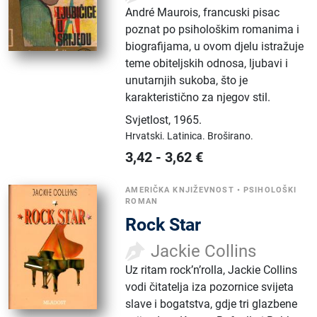
André Maurois, francuski pisac
poznat po psihološkim romanima i
biografijama, u ovom djelu istražuje
teme obiteljskih odnosa, ljubavi i
unutarnjih sukoba, što je
karakteristično za njegov stil.
Svjetlost
,
1965.
Hrvatski.
Latinica.
Broširano.
3,42
-
3,62
€
AMERIČKA KNJIŽEVNOST
•
PSIHOLOŠKI
ROMAN
Rock Star
Jackie Collins
Uz ritam rock’n’rolla, Jackie Collins
vodi čitatelja iza pozornice svijeta
slave i bogatstva, gdje tri glazbene