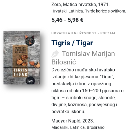
Zora, Matica hrvatska
,
1971.
Hrvatski.
Latinica.
Tvrde korice s ovitkom.
5,46
-
5,98
€
HRVATSKA KNJIŽEVNOST
•
POEZIJA
Tigris / Tigar
Tomislav Marijan
Bilosnić
Dvojezično mađarsko-hrvatsko
izdanje zbirke pjesama "Tigar",
predstavlja izbor iz opsežnog
ciklusa od oko 150–200 pjesama o
tigru – simbolu snage, slobode,
divljine, kozmosa, podsvjesnog i
povratka iskonu.
Magyar Napló
,
2023.
Mađarski.
Latinica.
Broširano.