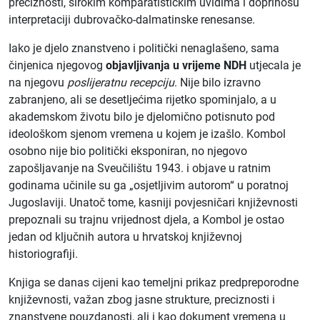
preciznosti, širokim komparatističkim uvidima i doprinosu
interpretaciji dubrovačko-dalmatinske renesanse.
Iako je djelo znanstveno i politički nenaglašeno, sama
činjenica njegovog
objavljivanja u vrijeme NDH
utjecala je
na njegovu
poslijeratnu recepciju
. Nije bilo izravno
zabranjeno, ali se desetljećima rijetko spominjalo, a u
akademskom životu bilo je djelomično potisnuto pod
ideološkom sjenom vremena u kojem je izašlo. Kombol
osobno nije bio politički eksponiran, no njegovo
zapošljavanje na Sveučilištu 1943. i objave u ratnim
godinama učinile su ga „osjetljivim autorom“ u poratnoj
Jugoslaviji. Unatoč tome, kasniji povjesničari književnosti
prepoznali su trajnu vrijednost djela, a Kombol je ostao
jedan od ključnih autora u hrvatskoj književnoj
historiografiji.
Knjiga se danas cijeni kao temeljni prikaz predpreporodne
književnosti, važan zbog jasne strukture, preciznosti i
znanstvene pouzdanosti, ali i kao dokument vremena u