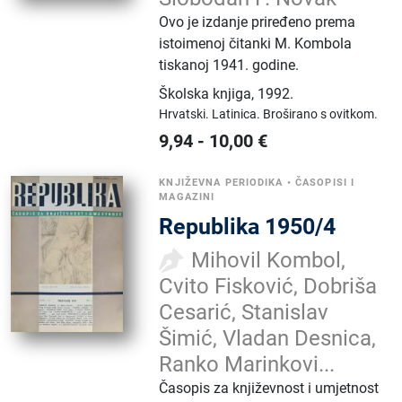
Ovo je izdanje priređeno prema
istoimenoj čitanki M. Kombola
tiskanoj 1941. godine.
Školska knjiga
,
1992.
Hrvatski.
Latinica.
Broširano s ovitkom.
9,94
-
10,00
€
KNJIŽEVNA PERIODIKA
•
ČASOPISI I
MAGAZINI
Republika 1950/4
Mihovil Kombol,
Cvito Fisković, Dobriša
Cesarić, Stanislav
Šimić, Vladan Desnica,
Ranko Marinkovi...
Časopis za književnost i umjetnost