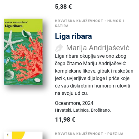
5,38
€
HRVATSKA KNJIŽEVNOST
•
HUMOR I
SATIRA
Liga ribara
Marija Andrijašević
Liga ribara okuplja sve ono zbog
čega čitamo Mariju Andrijašević:
kompleksne likove, gibak i raskošan
jezik, uvjerljive dijaloge i priče koje
će vas diskretnim humorom uloviti
na svoju udicu.
Oceanmore
,
2024.
Hrvatski.
Latinica.
Broširano.
11,98
€
HRVATSKA KNJIŽEVNOST
•
POEZIJA