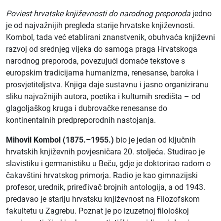
Poviest hrvatske književnosti do narodnog preporoda
jedno
je od najvažnijih pregleda starije hrvatske književnosti.
Kombol, tada već etablirani znanstvenik, obuhvaća književni
razvoj od srednjeg vijeka do samoga praga Hrvatskoga
narodnog preporoda, povezujući domaće tekstove s
europskim tradicijama humanizma, renesanse, baroka i
prosvjetiteljstva. Knjiga daje sustavnu i jasno organiziranu
sliku najvažnijih autora, poetika i kulturnih središta – od
glagoljaškog kruga i dubrovačke renesanse do
kontinentalnih predpreporodnih nastojanja.
Mihovil Kombol (1875.–1955.)
bio je jedan od ključnih
hrvatskih književnih povjesničara 20. stoljeća. Studirao je
slavistiku i germanistiku u Beču, gdje je doktorirao radom o
čakavštini hrvatskog primorja. Radio je kao gimnazijski
profesor, urednik, priređivač brojnih antologija, a od 1943.
predavao je stariju hrvatsku književnost na Filozofskom
fakultetu u Zagrebu. Poznat je po izuzetnoj filološkoj