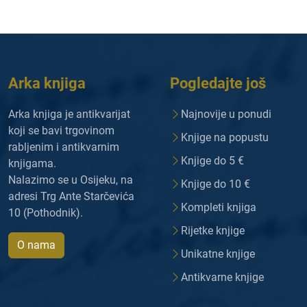
Arka knjiga
Pogledajte još
Arka knjiga je antikvarijat
Najnovije u ponudi
koji se bavi trgovinom
Knjige na popustu
rabljenim i antikvarnim
Knjige do 5 €
knjigama.
Nalazimo se u Osijeku, na
Knjige do 10 €
adresi Trg Ante Starčevića
Kompleti knjiga
10 (Pothodnik).
Rijetke knjige
O nama
Unikatne knjige
Antikvarne knjige