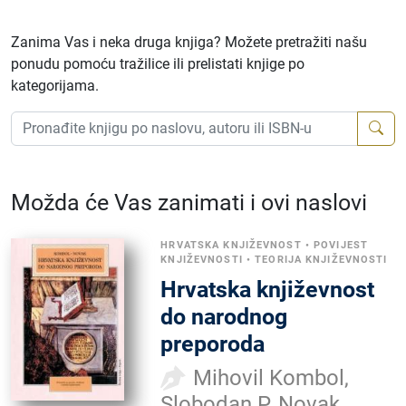
Zanima Vas i neka druga knjiga? Možete pretražiti našu
ponudu pomoću tražilice ili prelistati knjige po
kategorijama.
Možda će Vas zanimati i ovi naslovi
HRVATSKA KNJIŽEVNOST
•
POVIJEST
KNJIŽEVNOSTI
•
TEORIJA KNJIŽEVNOSTI
Hrvatska književnost
do narodnog
preporoda
Mihovil Kombol,
Slobodan P. Novak