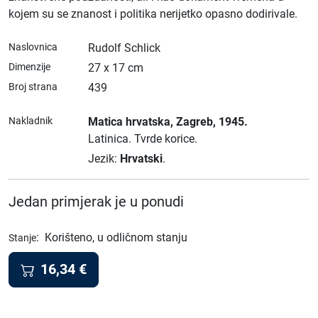
kojem su se znanost i politika nerijetko opasno dodirivale.
Naslovnica
Rudolf Schlick
Dimenzije
27 x 17 cm
Broj strana
439
Nakladnik
Matica hrvatska
, Zagreb
, 1945.
Latinica.
Tvrde korice.
Jezik:
Hrvatski
.
Jedan primjerak je u ponudi
:
Korišteno, u odličnom stanju
Stanje
16,34
€