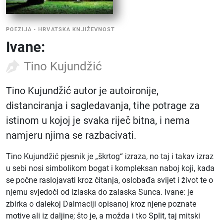
POEZIJA
•
HRVATSKA KNJIŽEVNOST
Ivane:
Tino Kujundžić
Tino Kujundžić autor je autoironije,
distanciranja i sagledavanja, tihe potrage za
istinom u kojoj je svaka riječ bitna, i nema
namjeru njima se razbacivati.
Tino Kujundžić pjesnik je „škrtog“ izraza, no taj i takav izraz
u sebi nosi simbolikom bogat i kompleksan naboj koji, kada
se počne raslojavati kroz čitanja, oslobađa svijet i život te o
njemu svjedoči od izlaska do zalaska Sunca. Ivane: je
zbirka o dalekoj Dalmaciji opisanoj kroz njene poznate
motive ali iz daljine; što je, a možda i tko Split, taj mitski