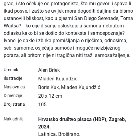
grad, i što očekuje od protagonista, što mu govori i spava li
ikad posve, i zašto se uvijek mora dogoditi daljina da bismo
ustanovili bliskost, kao u pjesmi San Diego Serenade, Toma
Waitsa? Tko čije disanje osluškuje u samonametnutom
odlasku kako bi se došlo do konteksta i samospoznaje?
Ivane: je dakle i zbirka promišljanja o riječima, odnosima,
sebi samome, osjećaju samoće i moguće neizbježnog
poraza, ali pritom nije ni tragična niti traži samosažaljenje.
Urednik
Alen Brlek
Ilustracije
Mladen Kujundžić
Naslovnica
Boris Kuk, Mladen Kujundžić
Dimenzije
20 x 12 cm
Broj strana
105
Nakladnik
Hrvatsko društvo pisaca (HDP)
, Zagreb
,
2024.
Latinica.
Broširano.