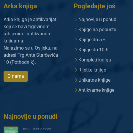
Arka knjiga
Pogledajte još
Arka knjiga je antikvarijat
Najnovije u ponudi
koji se bavi trgovinom
Knjige na popustu
rabljenim i antikvarnim
Knjige do 5 €
knjigama.
Nalazimo se u Osijeku, na
Knjige do 10 €
adresi Trg Ante Starčevića
Kompleti knjiga
10 (Pothodnik).
Rijetke knjige
O nama
Unikatne knjige
Antikvarne knjige
Najnovije u ponudi
POVIJEST CRKVE