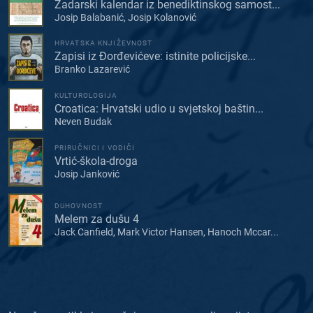
Zadarski kalendar iz benediktinskog samost...
Josip Balabanić, Josip Kolanović
HRVATSKA KNJIŽEVNOST
Zapisi iz Đorđevićeve: istinite policijske...
Branko Lazarević
KULTUROLOGIJA
Croatica: Hrvatski udio u svjetskoj baštin...
Neven Budak
PRIRUČNICI I VODIČI
Vrtić-škola-droga
Josip Janković
DUHOVNOST
Melem za dušu 4
Jack Canfield, Mark Victor Hansen, Hanoch Mccar...