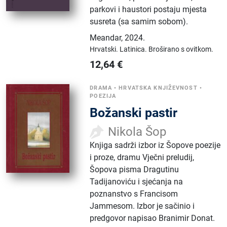
parkovi i haustori postaju mjesta
susreta (sa samim sobom).
Meandar
,
2024.
Hrvatski.
Latinica.
Broširano s ovitkom.
12,64
€
DRAMA
•
HRVATSKA KNJIŽEVNOST
•
POEZIJA
Božanski pastir
Nikola Šop
Knjiga sadrži izbor iz Šopove poezije
i proze, dramu Vječni preludij,
Šopova pisma Dragutinu
Tadijanoviću i sjećanja na
poznanstvo s Francisom
Jammesom. Izbor je sačinio i
predgovor napisao Branimir Donat.