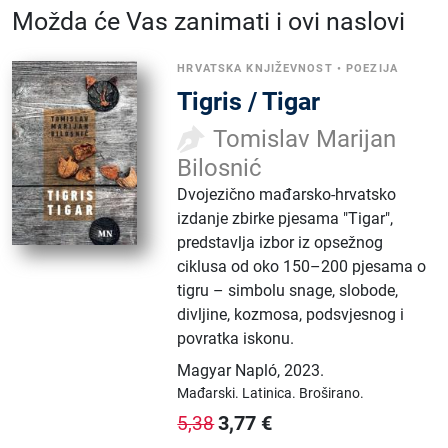
Možda će Vas zanimati i ovi naslovi
HRVATSKA KNJIŽEVNOST
•
POEZIJA
Tigris / Tigar
Tomislav Marijan
Bilosnić
Dvojezično mađarsko-hrvatsko
izdanje zbirke pjesama "Tigar",
predstavlja izbor iz opsežnog
ciklusa od oko 150–200 pjesama o
tigru – simbolu snage, slobode,
divljine, kozmosa, podsvjesnog i
povratka iskonu.
Magyar Napló
,
2023.
Mađarski.
Latinica.
Broširano.
3,77
€
5,38