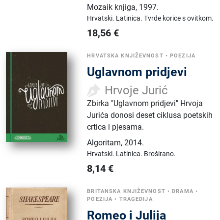
Mozaik knjiga
,
1997.
Hrvatski.
Latinica.
Tvrde korice s ovitkom.
18,56
€
HRVATSKA KNJIŽEVNOST
•
POEZIJA
Uglavnom pridjevi
Hrvoje Jurić
Zbirka "Uglavnom pridjevi" Hrvoja
Jurića donosi deset ciklusa poetskih
crtica i pjesama.
Algoritam
,
2014.
Hrvatski.
Latinica.
Broširano.
8,14
€
BRITANSKA KNJIŽEVNOST
•
DRAMA
•
POEZIJA
•
TRAGEDIJA
Romeo i Julija