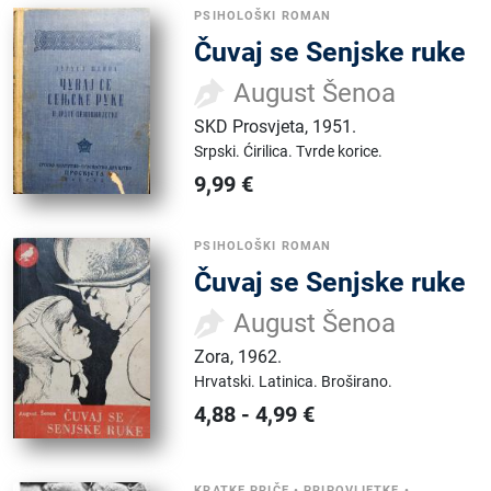
PSIHOLOŠKI ROMAN
Čuvaj se Senjske ruke
August Šenoa
SKD Prosvjeta
,
1951.
Srpski.
Ćirilica.
Tvrde korice.
9,99
€
PSIHOLOŠKI ROMAN
Čuvaj se Senjske ruke
August Šenoa
Zora
,
1962.
Hrvatski.
Latinica.
Broširano.
4,88
-
4,99
€
KRATKE PRIČE
•
PRIPOVIJETKE
•