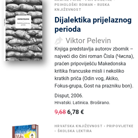
PSIHOLOŠKI ROMAN
•
RUSKA
KNJIŽEVNOST
Dijalektika prijelaznog
perioda
Viktor Pelevin
Knjiga predstavlja autorov zbornik –
najveći dio čini roman Čisla (Числа),
praćen pripoviješću Makedonska
kritika francuske misli i nekoliko
kratkih priča (Odin vog, Akiko,
Fokus-grupa, Gost na prazniku bon).
Disput
,
2006.
Hrvatski.
Latinica.
Broširano.
6,78
€
9,68
HRVATSKA KNJIŽEVNOST
•
PRIPOVIJETKE
•
ŠKOLSKA LEKTIRA