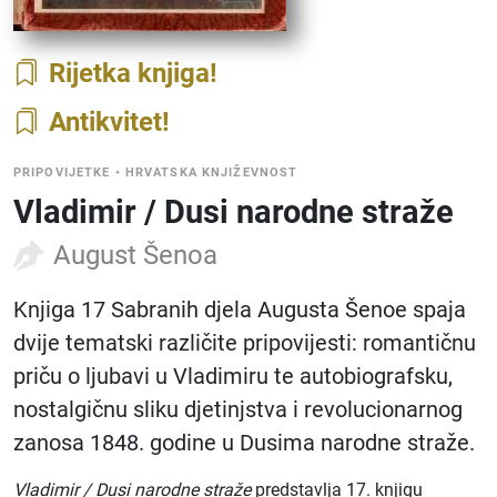
Rijetka knjiga
Antikvitet
PRIPOVIJETKE
•
HRVATSKA KNJIŽEVNOST
Vladimir / Dusi narodne straže
August Šenoa
Knjiga 17 Sabranih djela Augusta Šenoe spaja
dvije tematski različite pripovijesti: romantičnu
priču o ljubavi u Vladimiru te autobiografsku,
nostalgičnu sliku djetinjstva i revolucionarnog
zanosa 1848. godine u Dusima narodne straže.
Vladimir / Dusi narodne straže
predstavlja 17. knjigu