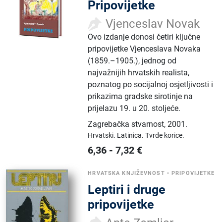
Pripovijetke
Vjenceslav Novak
Ovo izdanje donosi četiri ključne
pripovijetke Vjenceslava Novaka
(1859.–1905.), jednog od
najvažnijih hrvatskih realista,
poznatog po socijalnoj osjetljivosti i
prikazima gradske sirotinje na
prijelazu 19. u 20. stoljeće.
Zagrebačka stvarnost
,
2001.
Hrvatski.
Latinica.
Tvrde korice.
6,36
-
7,32
€
HRVATSKA KNJIŽEVNOST
•
PRIPOVIJETKE
Leptiri i druge
pripovijetke