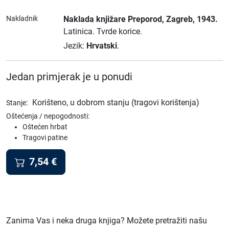
Nakladnik
Naklada knjižare Preporod
, Zagreb
, 1943.
Latinica.
Tvrde korice.
Jezik:
Hrvatski
.
Jedan primjerak je u ponudi
:
Korišteno, u dobrom stanju (tragovi korištenja)
Stanje
Oštećenja / nepogodnosti:
Oštećen hrbat
Tragovi patine
7,54
€
Zanima Vas i neka druga knjiga? Možete pretražiti našu