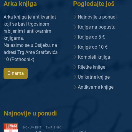
Arka knjiga
Pogledajte još
Arka knjiga je antikvarijat
Najnovije u ponudi
koji se bavi trgovinom
Knjige na popustu
rabljenim i antikvarnim
Knjige do 5 €
knjigama.
Nalazimo se u Osijeku, na
Knjige do 10 €
adresi Trg Ante Starčevića
Kompleti knjiga
10 (Pothodnik).
Rijetke knjige
O nama
Unikatne knjige
Antikvarne knjige
Najnovije u ponudi
DOKUMENTI I ZAPISNICI