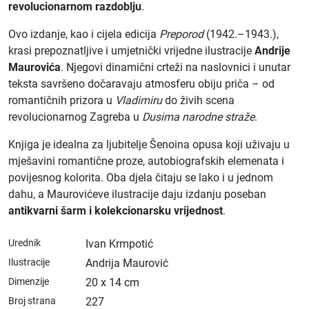
revolucionarnom razdoblju
.
Ovo izdanje, kao i cijela edicija
Preporod
(1942.–1943.),
krasi prepoznatljive i umjetnički vrijedne ilustracije
Andrije
Maurovića
. Njegovi dinamični crteži na naslovnici i unutar
teksta savršeno dočaravaju atmosferu obiju priča – od
romantičnih prizora u
Vladimiru
do živih scena
revolucionarnog Zagreba u
Dusima narodne straže
.
Knjiga je idealna za ljubitelje Šenoina opusa koji uživaju u
mješavini romantične proze, autobiografskih elemenata i
povijesnog kolorita. Oba djela čitaju se lako i u jednom
dahu, a Maurovićeve ilustracije daju izdanju poseban
antikvarni šarm i kolekcionarsku vrijednost
.
Urednik
Ivan Krmpotić
Ilustracije
Andrija Maurović
Dimenzije
20 x 14 cm
Broj strana
227