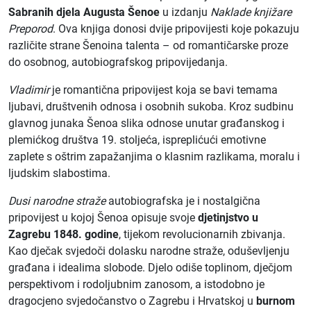
Sabranih djela Augusta Šenoe
u izdanju
Naklade knjižare
Preporod
. Ova knjiga donosi dvije pripovijesti koje pokazuju
različite strane Šenoina talenta – od romantičarske proze
do osobnog, autobiografskog pripovijedanja.
Vladimir
je romantična pripovijest koja se bavi temama
ljubavi, društvenih odnosa i osobnih sukoba. Kroz sudbinu
glavnog junaka Šenoa slika odnose unutar građanskog i
plemićkog društva 19. stoljeća, ispreplićući emotivne
zaplete s oštrim zapažanjima o klasnim razlikama, moralu i
ljudskim slabostima.
Dusi narodne straže
autobiografska je i nostalgična
pripovijest u kojoj Šenoa opisuje svoje
djetinjstvo u
Zagrebu 1848. godine
, tijekom revolucionarnih zbivanja.
Kao dječak svjedoči dolasku narodne straže, oduševljenju
građana i idealima slobode. Djelo odiše toplinom, dječjom
perspektivom i rodoljubnim zanosom, a istodobno je
dragocjeno svjedočanstvo o Zagrebu i Hrvatskoj u
burnom