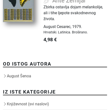
Ante Zemljar
Zbirka ostavlja dojam melankolije,
ali i tihe ljepote svakodnevnog
života.
August Cesarec
,
1979.
Hrvatski.
Latinica.
Broširano.
4,98
€
OD ISTOG AUTORA
August Šenoa
IZ ISTE KATEGORIJE
Književnost (svi naslovi)