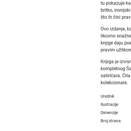
tu pokazuje ka
britko, ironijs
što ih čini pr
Ovo izdanje, ka
likovno snažne
knjige daju po
pravim užitkom
Knjiga je izvrs
kompletnog Šen
satiričara. Čit
kolekcionare.
Urednik
Ilustracije
Dimenzije
Broj strana