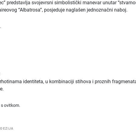
c” predstavlja svojevrsni simbolistički manevar unutar “stvarn
laireovog “Albatrosa”, posjeduje naglašen jednoznačni naboj.
.
ć
rhotinama identiteta, u kombinaciji stihova i proznih fragmenata
e.
 s ovitkom.
OEZIJA