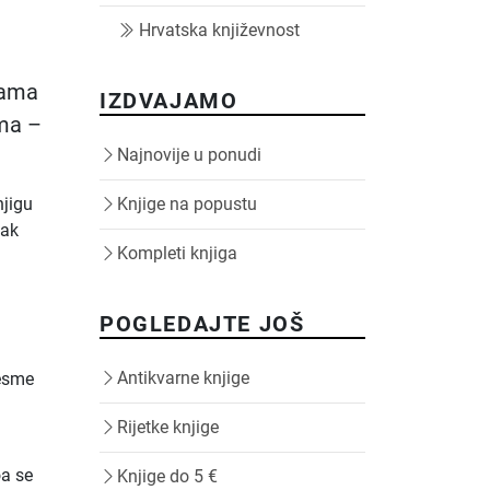
Hrvatska književnost
esama
IZDVAJAMO
ama –
Najnovije u ponudi
njigu
Knjige na popustu
zak
Kompleti knjiga
POGLEDAJTE JOŠ
Antikvarne knjige
esme
Rijetke knjige
oa se
Knjige do 5 €