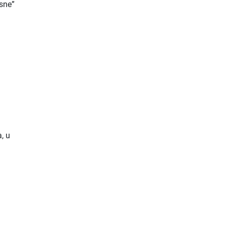
osne”
, u