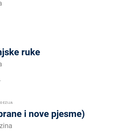
a
njske ruke
a
.
OEZIJA
brane i nove pjesme)
zina