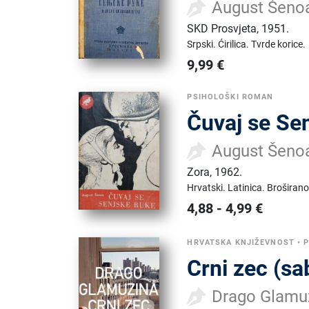
August Šeno
SKD Prosvjeta
,
1951.
Srpski.
Ćirilica.
Tvrde korice.
9,99
€
PSIHOLOŠKI ROMAN
Čuvaj se Se
August Šeno
Zora
,
1962.
Hrvatski.
Latinica.
Broširano
4,88
-
4,99
€
HRVATSKA KNJIŽEVNOST
•
P
Crni zec (sa
Drago Glamu