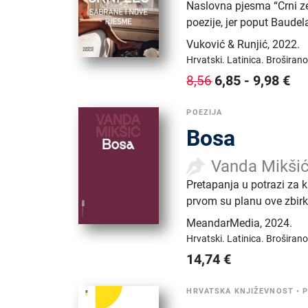
Naslovna pjesma “Crni ze
poezije, jer poput Baude
Vuković & Runjić
,
2022.
Hrvatski.
Latinica.
Broširano
6,85
-
9,98
€
8,56
POEZIJA
Bosa
Vanda Mikši
Pretapanja u potrazi za k
prvom su planu ove zbirk
MeandarMedia
,
2024.
Hrvatski.
Latinica.
Broširano
14,74
€
HRVATSKA KNJIŽEVNOST
•
P