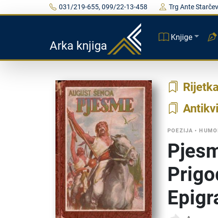
031/219-655, 099/22-13-458
Trg Ante Starčev
Knjige
Arka knjiga
Rijetk
Antikvi
POEZIJA
•
HUMOR
Pjesm
Prigo
Epigr