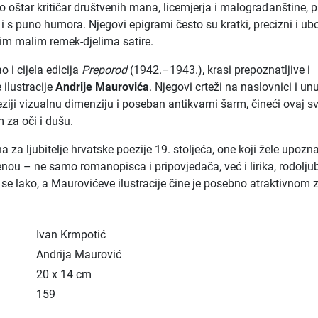
o oštar kritičar društvenih mana, licemjerja i malograđanštine, p
ki i s puno humora. Njegovi epigrami često su kratki, precizni i uboj
avim malim remek-djelima satire.
o i cijela edicija
Preporod
(1942.–1943.), krasi prepoznatljive i
 ilustracije
Andrije Maurovića
. Njegovi crteži na naslovnici i un
eziji vizualnu dimenziju i poseban antikvarni šarm, čineći ovaj s
 za oči i dušu.
na za ljubitelje hrvatske poezije 19. stoljeća, one koji žele upozna
ou – ne samo romanopisca i pripovjedača, već i lirika, rodoljub
a se lako, a Maurovićeve ilustracije čine je posebno atraktivnom 
Ivan Krmpotić
Andrija Maurović
20 x 14 cm
159