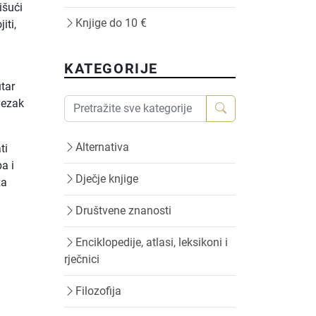
išući
Knjige do 10 €
iti,
KATEGORIJE
utar
vezak
Alternativa
ti
a i
Dječje knjige
za
Društvene znanosti
Enciklopedije, atlasi, leksikoni i
rječnici
Filozofija