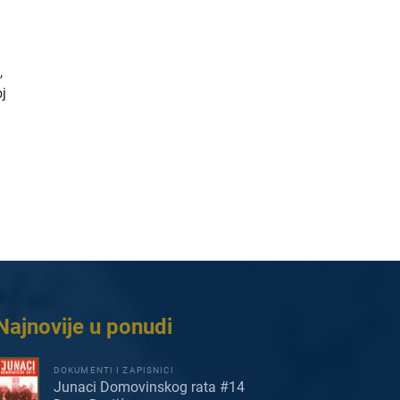
,
oj
Najnovije u ponudi
DOKUMENTI I ZAPISNICI
Junaci Domovinskog rata #14