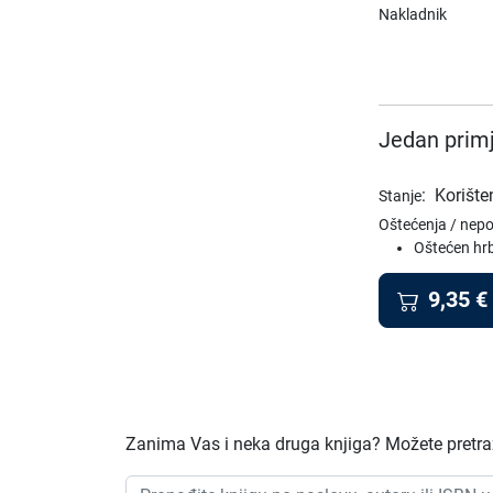
Nakladnik
Jedan primj
:
Korište
Stanje
Oštećenja / nep
Oštećen hr
9,35
€
Zanima Vas i neka druga knjiga? Možete pretraži