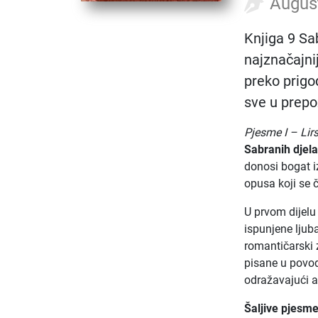
Augus
Knjiga 9 Sa
najznačajni
preko prigo
sve u prepo
Pjesme I – Lir
Sabranih djel
donosi bogat i
opusa koji se 
U prvom dijelu
ispunjene ljub
romantičarski 
pisane u povod
odražavajući 
Šaljive pjesm