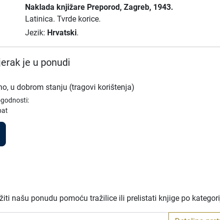
Naklada knjižare Preporod
, Zagreb
, 1943.
Latinica.
Tvrde korice.
Jezik:
Hrvatski
.
erak je u ponudi
no, u dobrom stanju (tragovi korištenja)
ogodnosti:
bat
ti našu ponudu pomoću tražilice ili prelistati knjige po kategor