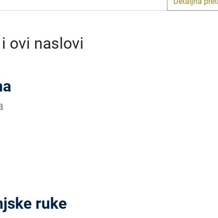
Detaljna pre
 ovi naslovi
na
a
njske ruke