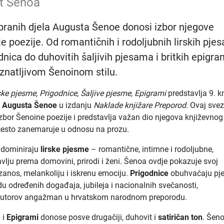
t Šenoa
branih djela Augusta Šenoe donosi izbor njegove
je poezije. Od romantičnih i rodoljubnih lirskih pj
dnica do duhovitih šaljivih pjesama i britkih epigr
znatljivom Šenoinom stilu.
ske pjesme, Prigodnice, Šaljive pjesme, Epigrami
predstavlja 9. k
a Augusta Šenoe
u izdanju
Naklade knjižare Preporod
. Ovaj sve
zbor Šenoine poezije i predstavlja važan dio njegova književnog
često zanemaruje u odnosu na prozu.
 dominiraju
lirske pjesme
– romantične, intimne i rodoljubne,
avlju prema domovini, prirodi i ženi. Šenoa ovdje pokazuje svoj
zanos, melankoliju i iskrenu emociju.
Prigodnice
obuhvaćaju pj
u određenih događaja, jubileja i nacionalnih svečanosti,
autorov angažman u hrvatskom narodnom preporodu.
e
i
Epigrami
donose posve drugačiji, duhovit i
satiričan ton
. Šen