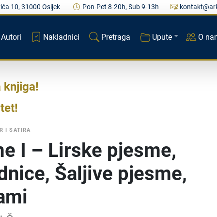
ića 10, 31000 Osijek
Pon-Pet 8-20h, Sub 9-13h
kontakt@ark
Autori
Nakladnici
Pretraga
Upute
O na
a knjiga
tet
 I SATIRA
e I – Lirske pjesme,
dnice, Šaljive pjesme,
ami