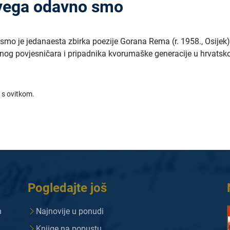
svega odavno smo
smo je jedanaesta zbirka poezije Gorana Rema (r. 1958., Osijek)
evnog povjesničara i pripadnika kvorumaške generacije u hrvatsk
 s ovitkom.
Pogledajte još
m
Najnovije u ponudi
Knjige na popustu