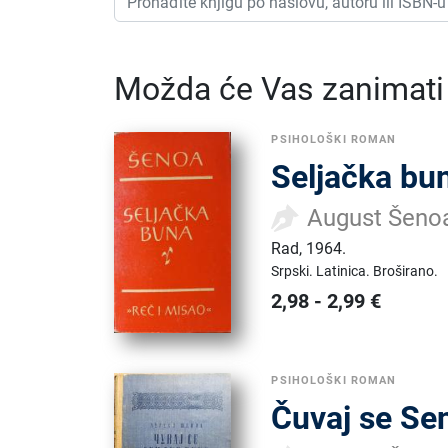
Možda će Vas zanimati i
PSIHOLOŠKI ROMAN
Seljačka bu
August Šeno
Rad
,
1964.
Srpski.
Latinica.
Broširano.
2,98
-
2,99
€
PSIHOLOŠKI ROMAN
Čuvaj se Se