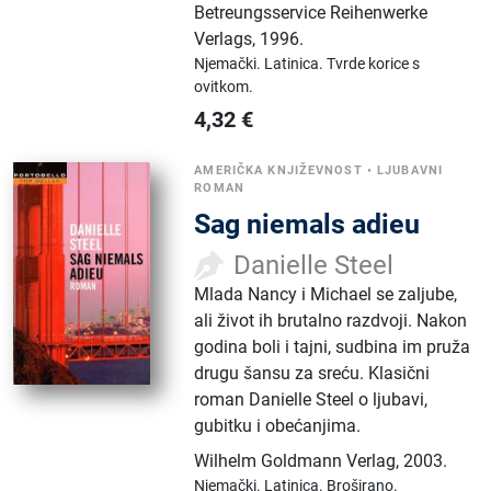
Betreungsservice Reihenwerke
Verlags
,
1996.
Njemački.
Latinica.
Tvrde korice s
ovitkom.
4,32
€
AMERIČKA KNJIŽEVNOST
•
LJUBAVNI
ROMAN
Sag niemals adieu
Danielle Steel
Mlada Nancy i Michael se zaljube,
ali život ih brutalno razdvoji. Nakon
godina boli i tajni, sudbina im pruža
drugu šansu za sreću. Klasični
roman Danielle Steel o ljubavi,
gubitku i obećanjima.
Wilhelm Goldmann Verlag
,
2003.
Njemački.
Latinica.
Broširano.