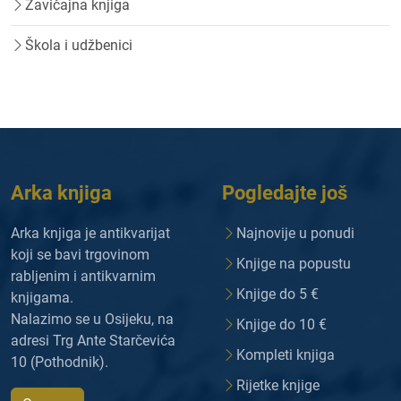
Zavičajna knjiga
Škola i udžbenici
Arka knjiga
Pogledajte još
Arka knjiga je antikvarijat
Najnovije u ponudi
koji se bavi trgovinom
Knjige na popustu
rabljenim i antikvarnim
Knjige do 5 €
knjigama.
Nalazimo se u Osijeku, na
Knjige do 10 €
adresi Trg Ante Starčevića
Kompleti knjiga
10 (Pothodnik).
Rijetke knjige