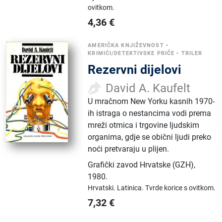
ovitkom.
4,36
€
AMERIČKA KNJIŽEVNOST
•
KRIMIĆI/DETEKTIVSKE PRIČE
•
TRILER
Rezervni dijelovi
David A. Kaufelt
U mračnom New Yorku kasnih 1970-
ih istraga o nestancima vodi prema
mreži otmica i trgovine ljudskim
organima, gdje se obični ljudi preko
noći pretvaraju u plijen.
Grafički zavod Hrvatske (GZH)
,
1980.
Hrvatski.
Latinica.
Tvrde korice s ovitkom.
7,32
€