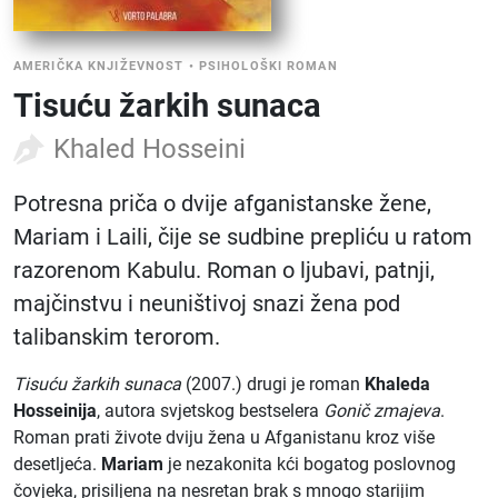
AMERIČKA KNJIŽEVNOST
•
PSIHOLOŠKI ROMAN
Tisuću žarkih sunaca
Khaled Hosseini
Potresna priča o dvije afganistanske žene,
Mariam i Laili, čije se sudbine prepliću u ratom
razorenom Kabulu. Roman o ljubavi, patnji,
majčinstvu i neuništivoj snazi žena pod
talibanskim terorom.
Tisuću žarkih sunaca
(2007.) drugi je roman
Khaleda
Hosseinija
, autora svjetskog bestselera
Gonič zmajeva
.
Roman prati živote dviju žena u Afganistanu kroz više
desetljeća.
Mariam
je nezakonita kći bogatog poslovnog
čovjeka, prisiljena na nesretan brak s mnogo starijim