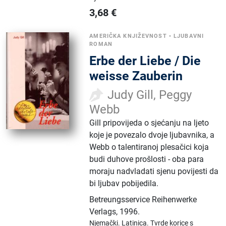
3,68
€
AMERIČKA KNJIŽEVNOST
•
LJUBAVNI
ROMAN
Erbe der Liebe / Die
weisse Zauberin
Judy Gill, Peggy
Webb
Gill pripovijeda o sjećanju na ljeto
koje je povezalo dvoje ljubavnika, a
Webb o talentiranoj plesačici koja
budi duhove prošlosti - oba para
moraju nadvladati sjenu povijesti da
bi ljubav pobijedila.
Betreungsservice Reihenwerke
Verlags
,
1996.
Njemački.
Latinica.
Tvrde korice s