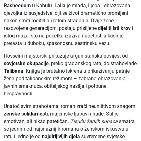
Rasheedom
u Kabulu.
Laila
je mlada, lijepa i obrazovana
djevojka iz susjedstva, čiji se život dramatično promijeni
nakon smrti roditelja i ratnih stradanja. Dvije žene,
razdvojene generacijom, postaju prisiljene
dijeliti isti krov
i
istog muža, što na početku izaziva napetost, a kasnije
prerasta u duboku, spasonosnu sestrinsku vezu.
Hosseini majstorski prikazuje afganistansku povijest od
sovjetske okupacije
, preko građanskog rata, do strahovlade
Talibana
. Knjiga je brutalno iskrena u prikazivanju patnje
žena pod talibanskim režimom – zabrana obrazovanja,
javnih smaknuća, obiteljskog nasilja i potpune
bespravnosti.
Unatoč svim strahotama, roman zrači neuništivom snagom
ženske solidarnosti
, majčinske ljubavi i nade. Stil je
emotivan, ali nikad patetičan.
Tisuću žarkih sunaca
smatra
se jednim od najsnažnijih romana o ženskom iskustvu u
ratu i jedno je od
najdirljivijih djela
suvremene svjetske