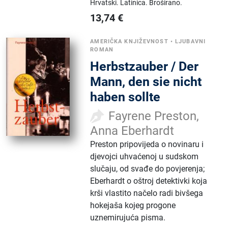
Hrvatski.
Latinica.
Broširano.
13,74
€
AMERIČKA KNJIŽEVNOST
•
LJUBAVNI
ROMAN
Herbstzauber / Der
Mann, den sie nicht
haben sollte
Fayrene Preston,
Anna Eberhardt
Preston pripovijeda o novinaru i
djevojci uhvaćenoj u sudskom
slučaju, od svađe do povjerenja;
Eberhardt o oštroj detektivki koja
krši vlastito načelo radi bivšega
hokejaša kojeg progone
uznemirujuća pisma.