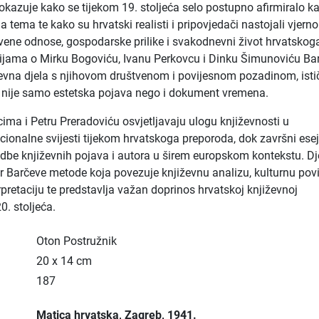
Pokazuje kako se tijekom 19. stoljeća selo postupno afirmiralo k
 tema te kako su hrvatski realisti i pripovjedači nastojali vjerno
tvene odnose, gospodarske prilike i svakodnevni život hrvatskog
dijama o Mirku Bogoviću, Ivanu Perkovcu i Dinku Šimunoviću Ba
evna djela s njihovom društvenom i povijesnom pozadinom, isti
 nije samo estetska pojava nego i dokument vremena.
cima i Petru Preradoviću osvjetljavaju ulogu književnosti u
cionalne svijesti tijekom hrvatskoga preporoda, dok završni esej
be književnih pojava i autora u širem europskom kontekstu. Dje
er Barčeve metode koja povezuje književnu analizu, kulturnu povij
rpretaciju te predstavlja važan doprinos hrvatskoj književnoj
20. stoljeća.
Oton Postružnik
20 x 14 cm
187
Matica hrvatska
, Zagreb
, 1941.