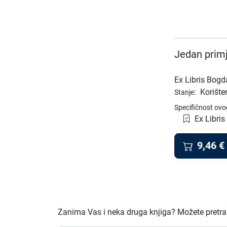
Jedan primj
Ex Libris Bog
:
Korište
Stanje
Specifičnost ovo
Ex Libris
9,46
€
Zanima Vas i neka druga knjiga? Možete pretraži