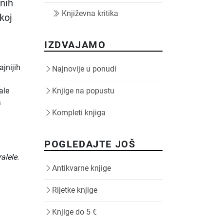
snih
Književna kritika
koj
IZDVAJAMO
ajnijih
Najnovije u ponudi
g
ale
Knjige na popustu
a
Kompleti knjiga
.
POGLEDAJTE JOŠ
ralele
.
Antikvarne knjige
Rijetke knjige
Knjige do 5 €