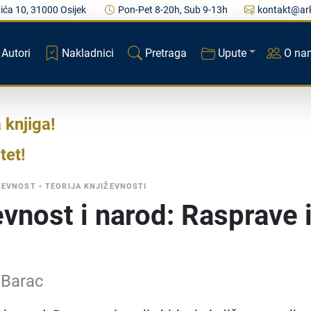
ića 10, 31000 Osijek
Pon-Pet 8-20h, Sub 9-13h
kontakt@ark
Autori
Nakladnici
Pretraga
Upute
O na
a knjiga
tet
ŽEVNOST
•
TEORIJA KNJIŽEVNOSTI
evnost i narod: Rasprave 
 Barac