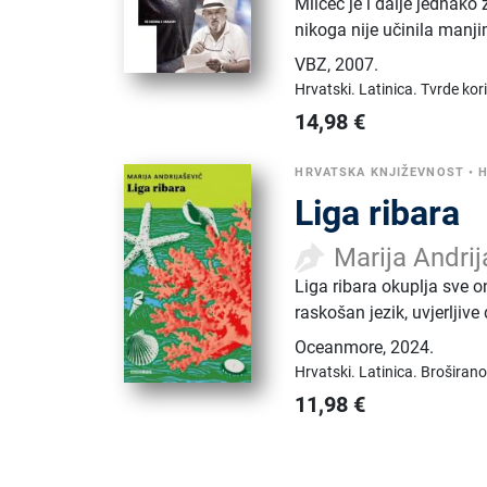
Milčec je i dalje jednak
nikoga nije učinila manji
VBZ
,
2007.
Hrvatski.
Latinica.
Tvrde kor
14,98
€
HRVATSKA KNJIŽEVNOST
•
H
Liga ribara
Marija Andrij
Liga ribara okuplja sve 
raskošan jezik, uvjerljiv
Oceanmore
,
2024.
Hrvatski.
Latinica.
Broširano
11,98
€