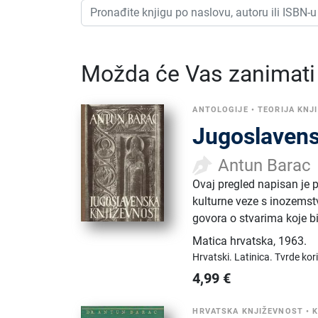
Možda će Vas zanimati i
ANTOLOGIJE
•
TEORIJA KNJ
Jugoslavens
Antun Barac
Ovaj pregled napisan je 
kulturne veze s inozemst
govora o stvarima koje bi
Matica hrvatska
,
1963.
Hrvatski.
Latinica.
Tvrde kor
4,99
€
HRVATSKA KNJIŽEVNOST
•
K