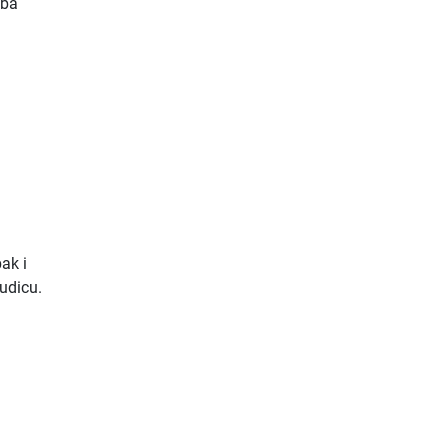
eba
ak i
 udicu.