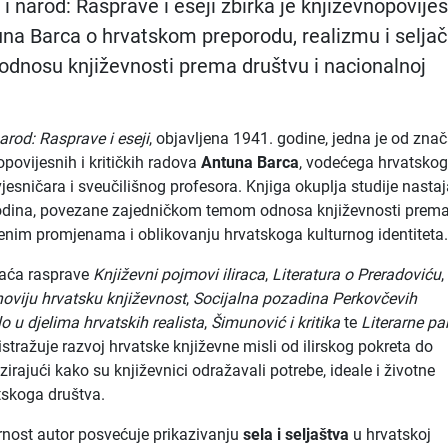
i narod: Rasprave i eseji zbirka je književnopovije
una Barca o hrvatskom preporodu, realizmu i seljač
 odnosu književnosti prema društvu i nacionalnoj
arod: Rasprave i eseji
, objavljena 1941. godine, jedna je od znač
opovijesnih i kritičkih radova
Antuna Barca
, vodećega hrvatsko
jesničara i sveučilišnog profesora. Knjiga okuplja studije nastaj
godina, povezane zajedničkom temom odnosa književnosti prem
enim promjenama i oblikovanju hrvatskoga kulturnog identiteta
aća rasprave
Književni pojmovi iliraca
,
Literatura o Preradoviću
,
noviju hrvatsku književnost
,
Socijalna pozadina Perkovčevih
lo u djelima hrvatskih realista
,
Šimunović i kritika
te
Literarne pa
stražuje razvoj hrvatske književne misli od ilirskog pokreta do
irajući kako su književnici odražavali potrebe, ideale i životne
tskoga društva.
nost autor posvećuje prikazivanju
sela i seljaštva
u hrvatskoj