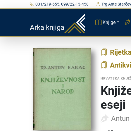
031/219-655, 099/22-13-458
Trg Ante Starčev
Knjige
Arka knjiga
Rijetk
Antikvi
HRVATSKA KNJI
Knjiž
eseji
Antun