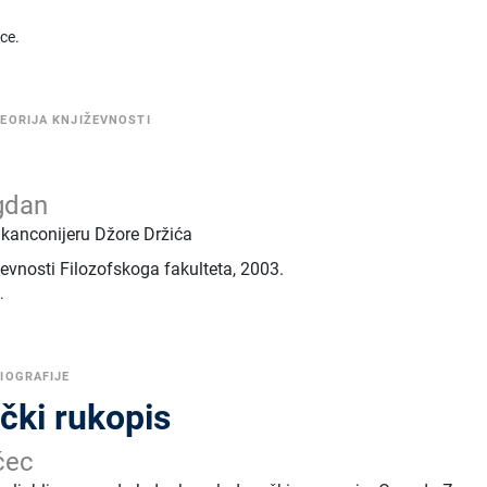
ice.
EORIJA KNJIŽEVNOSTI
gdan
u kanconijeru Džore Držića
evnosti Filozofskoga fakulteta
,
2003.
.
IOGRAFIJE
čki rukopis
čec