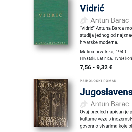
Vidrić
Antun Barac
"Vidrić" Antuna Barca mon
studija jednog od najzna
hrvatske moderne.
Matica hrvatska
,
1940.
Hrvatski.
Latinica.
Tvrde kor
7,56
-
9,32
€
PSIHOLOŠKI ROMAN
Jugoslavens
Antun Barac
Ovaj pregled napisan je 
kulturne veze s inozemst
govora o stvarima koje bi