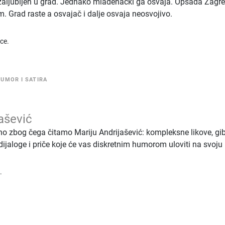
o zaljubljen u grad. Jednako mladenački ga osvaja. Opsada Zagr
m. Grad raste a osvajač i dalje osvaja neosvojivo.
ice.
UMOR I SATIRA
ašević
ono zbog čega čitamo Mariju Andrijašević: kompleksne likove, gib
e dijaloge i priče koje će vas diskretnim humorom uloviti na svoju
.