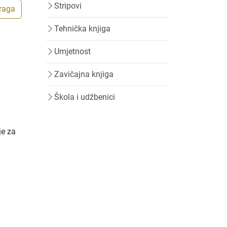
Stripovi
traga
Tehnička knjiga
Umjetnost
Zavičajna knjiga
Škola i udžbenici
je za
a