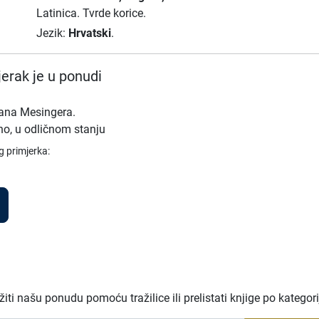
Latinica.
Tvrde korice.
Jezik:
Hrvatski
.
erak je u ponudi
dana Mesingera.
no, u odličnom stanju
g primjerka:
ti našu ponudu pomoću tražilice ili prelistati knjige po kategor