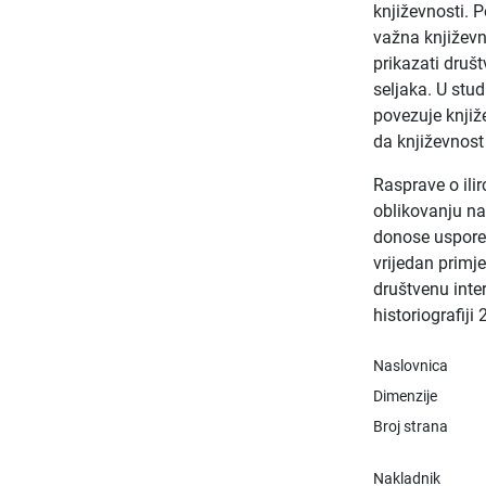
književnosti. 
važna književna
prikazati druš
seljaka. U stu
povezuje knjiž
da književnost
Rasprave o ilir
oblikovanju na
donose uspored
vrijedan primj
društvenu inte
historiografiji 
Naslovnica
Dimenzije
Broj strana
Nakladnik