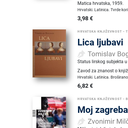
Matica hrvatska
,
1959.
Hrvatski.
Latinica.
Tvrde kor
3,98
€
HRVATSKA KNJIŽEVNOST
•
T
Lica ljubavi
Tomislav Bo
Status lirskog subjekta 
Zavod za znanost o knjiž
Hrvatski.
Latinica.
Broširano
6,82
€
HRVATSKA KNJIŽEVNOST
•
B
Moj zagreba
Zvonimir Mil