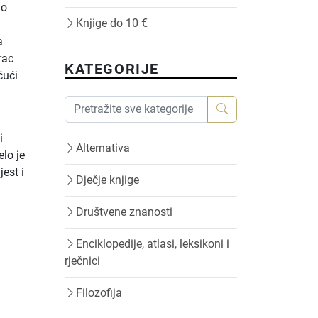
ao
Knjige do 10 €
a
rac
KATEGORIJE
čući
i
Alternativa
lo je
est i
Dječje knjige
Društvene znanosti
Enciklopedije, atlasi, leksikoni i
rječnici
Filozofija