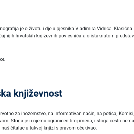
ografija je o životu i djelu pjesnika Vladimira Vidrića. Klasična
čajnijih hrvatskih književnih povjesničara o istaknutom predsta
ice.
ka književnost
prvotno za inozemstvo, na informativan način, na poticaj Komisi
vom. Stoga je u njemu ograničen broj imena, i stoga često nem
 naš čitalac u takvoj knjizi s pravom očekivao.