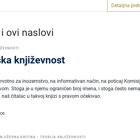
Detaljna pre
 ovi naslovi
IŽEVNOSTI
ka književnost
prvotno za inozemstvo, na informativan način, na poticaj Komisi
vom. Stoga je u njemu ograničen broj imena, i stoga često nem
 naš čitalac u takvoj knjizi s pravom očekivao.
ice.
NJIŽEVNA KRITIKA
•
TEORIJA KNJIŽEVNOSTI