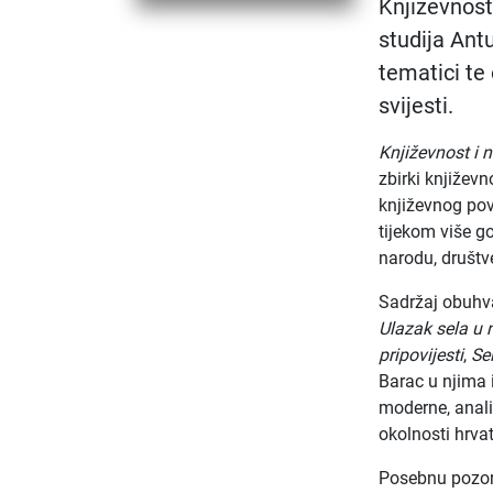
Književnost 
studija Ant
tematici te
svijesti.
Književnost i n
zbirki književn
književnog pov
tijekom više 
narodu, društv
Sadržaj obuhv
Ulazak sela u 
pripovijesti
,
Se
Barac u njima i
moderne, analiz
okolnosti hrva
Posebnu pozor