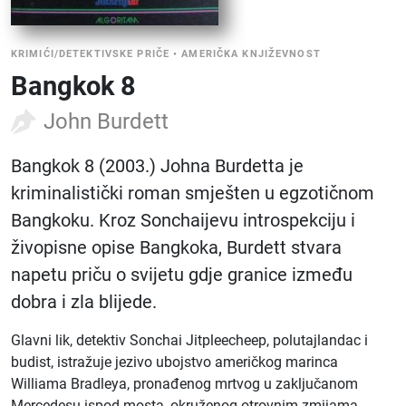
KRIMIĆI/DETEKTIVSKE PRIČE
•
AMERIČKA KNJIŽEVNOST
Bangkok 8
John Burdett
Bangkok 8 (2003.) Johna Burdetta je
kriminalistički roman smješten u egzotičnom
Bangkoku. Kroz Sonchaijevu introspekciju i
živopisne opise Bangkoka, Burdett stvara
napetu priču o svijetu gdje granice između
dobra i zla blijede.
Glavni lik, detektiv Sonchai Jitpleecheep, polutajlandac i
budist, istražuje jezivo ubojstvo američkog marinca
Williama Bradleya, pronađenog mrtvog u zaključanom
Mercedesu ispod mosta, okruženog otrovnim zmijama.