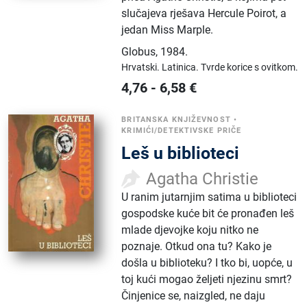
slučajeva rješava Hercule Poirot, a
jedan Miss Marple.
Globus
,
1984.
Hrvatski.
Latinica.
Tvrde korice s ovitkom.
4,76
-
6,58
€
BRITANSKA KNJIŽEVNOST
•
KRIMIĆI/DETEKTIVSKE PRIČE
Leš u biblioteci
Agatha Christie
U ranim jutarnjim satima u biblioteci
gospodske kuće bit će pronađen leš
mlade djevojke koju nitko ne
poznaje. Otkud ona tu? Kako je
došla u biblioteku? I tko bi, uopće, u
toj kući mogao željeti njezinu smrt?
Činjenice se, naizgled, ne daju