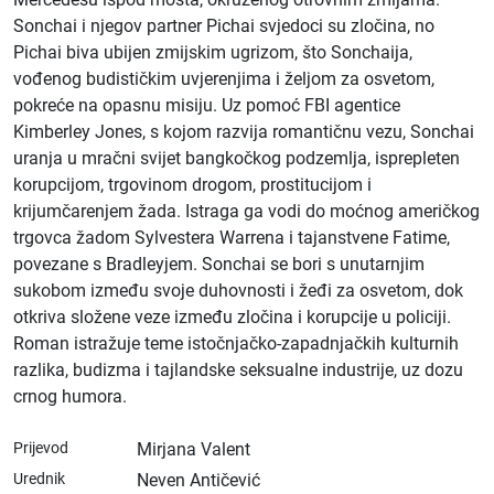
Sonchai i njegov partner Pichai svjedoci su zločina, no
Pichai biva ubijen zmijskim ugrizom, što Sonchaija,
vođenog budističkim uvjerenjima i željom za osvetom,
pokreće na opasnu misiju. Uz pomoć FBI agentice
Kimberley Jones, s kojom razvija romantičnu vezu, Sonchai
uranja u mračni svijet bangkočkog podzemlja, isprepleten
korupcijom, trgovinom drogom, prostitucijom i
krijumčarenjem žada. Istraga ga vodi do moćnog američkog
trgovca žadom Sylvestera Warrena i tajanstvene Fatime,
povezane s Bradleyjem. Sonchai se bori s unutarnjim
sukobom između svoje duhovnosti i žeđi za osvetom, dok
otkriva složene veze između zločina i korupcije u policiji.
Roman istražuje teme istočnjačko-zapadnjačkih kulturnih
razlika, budizma i tajlandske seksualne industrije, uz dozu
crnog humora.
Prijevod
Mirjana Valent
Urednik
Neven Antičević