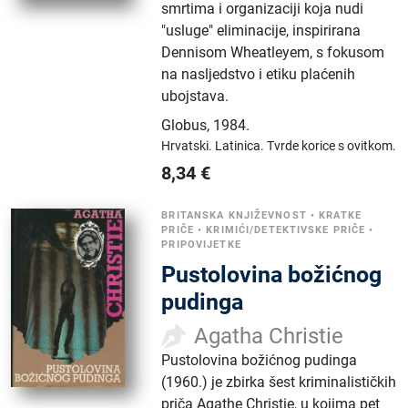
smrtima i organizaciji koja nudi
"usluge" eliminacije, inspirirana
Dennisom Wheatleyem, s fokusom
na nasljedstvo i etiku plaćenih
ubojstava.
Globus
,
1984.
Hrvatski.
Latinica.
Tvrde korice s ovitkom.
8,34
€
BRITANSKA KNJIŽEVNOST
•
KRATKE
PRIČE
•
KRIMIĆI/DETEKTIVSKE PRIČE
•
PRIPOVIJETKE
Pustolovina božićnog
pudinga
Agatha Christie
Pustolovina božićnog pudinga
(1960.) je zbirka šest kriminalističkih
priča Agathe Christie, u kojima pet