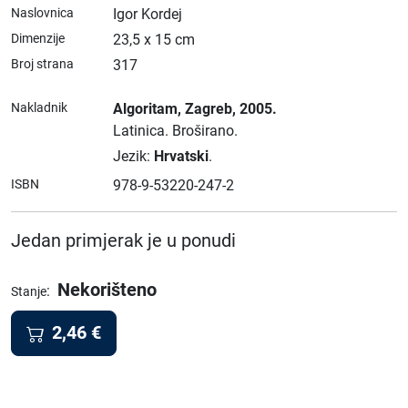
Naslovnica
Igor Kordej
Dimenzije
23,5 x 15 cm
Broj strana
317
Nakladnik
Algoritam
, Zagreb
, 2005.
Latinica.
Broširano.
Jezik:
Hrvatski
.
ISBN
978-9-53220-247-2
Jedan primjerak je u ponudi
Nekorišteno
:
Stanje
2,46
€