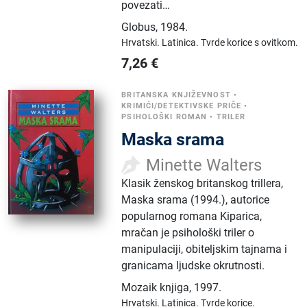
povezati…
Globus
,
1984.
Hrvatski.
Latinica.
Tvrde korice s ovitkom.
7,26
€
BRITANSKA KNJIŽEVNOST
•
KRIMIĆI/DETEKTIVSKE PRIČE
•
PSIHOLOŠKI ROMAN
•
TRILER
Maska srama
Minette Walters
Klasik ženskog britanskog trillera,
Maska srama (1994.), autorice
popularnog romana Kiparica,
mračan je psihološki triler o
manipulaciji, obiteljskim tajnama i
granicama ljudske okrutnosti.
Mozaik knjiga
,
1997.
Hrvatski.
Latinica.
Tvrde korice.