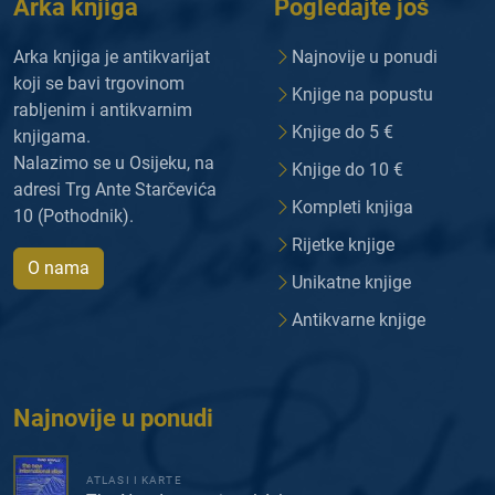
Arka knjiga
Pogledajte još
Arka knjiga je antikvarijat
Najnovije u ponudi
koji se bavi trgovinom
Knjige na popustu
rabljenim i antikvarnim
Knjige do 5 €
knjigama.
Nalazimo se u Osijeku, na
Knjige do 10 €
adresi Trg Ante Starčevića
Kompleti knjiga
10 (Pothodnik).
Rijetke knjige
O nama
Unikatne knjige
Antikvarne knjige
Najnovije u ponudi
ATLASI I KARTE