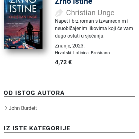
Zrno istine
Christian Unge
Napet i brz roman s izvanrednim i
neuobičajenim likovima koji će vam
dugo ostati u sjećanju.
Znanje
,
2023.
Hrvatski.
Latinica.
Broširano.
4,72
€
OD ISTOG AUTORA
John Burdett
IZ ISTE KATEGORIJE