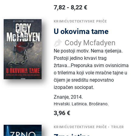
7,82
-
8,22
€
KRIMIĆI/DETEKTIVSKE PRIČE
U okovima tame
Cody Mcfadyen
Ne postoji motiv. Nema rješenja.
Postoji jedino krvavi trag
žrtava...Preporuka svim ovisnicima
o trilerima koji vole mračne tajne u
čijem je središtu nepovratno
izopačen sociopat.
Znanje
,
2014.
Hrvatski.
Latinica.
Broširano.
3,96
€
KRIMIĆI/DETEKTIVSKE PRIČE
•
TRILER