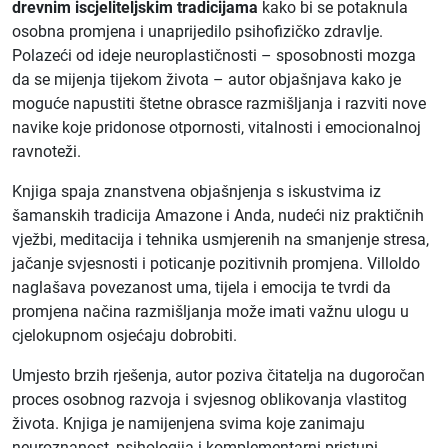
drevnim iscjeliteljskim tradicijama
kako bi se potaknula
osobna promjena i unaprijedilo psihofizičko zdravlje.
Polazeći od ideje neuroplastičnosti – sposobnosti mozga
da se mijenja tijekom života – autor objašnjava kako je
moguće napustiti štetne obrasce razmišljanja i razviti nove
navike koje pridonose otpornosti, vitalnosti i emocionalnoj
ravnoteži.
Knjiga spaja znanstvena objašnjenja s iskustvima iz
šamanskih tradicija Amazone i Anda, nudeći niz praktičnih
vježbi, meditacija i tehnika usmjerenih na smanjenje stresa,
jačanje svjesnosti i poticanje pozitivnih promjena. Villoldo
naglašava povezanost uma, tijela i emocija te tvrdi da
promjena načina razmišljanja može imati važnu ulogu u
cjelokupnom osjećaju dobrobiti.
Umjesto brzih rješenja, autor poziva čitatelja na dugoročan
proces osobnog razvoja i svjesnog oblikovanja vlastitog
života. Knjiga je namijenjena svima koje zanimaju
neuroznanost, psihologija i komplementarni pristupi