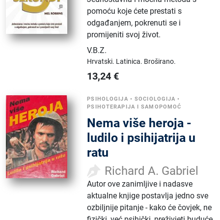
pomoću koje ćete prestati s
odgađanjem, pokrenuti se i
promijeniti svoj život.
V.B.Z
.
Hrvatski.
Latinica.
Broširano.
13,24
€
PSIHOLOGIJA
•
SOCIOLOGIJA
•
PSIHOTERAPIJA I SAMOPOMOĆ
Nema više heroja -
ludilo i psihijatrija u
ratu
Richard A. Gabriel
Autor ove zanimljive i nadasve
aktualne knjige postavlja jedno sve
ozbiljnije pitanje - kako će čovjek, ne
fizički, već psihički, preživjeti buduće