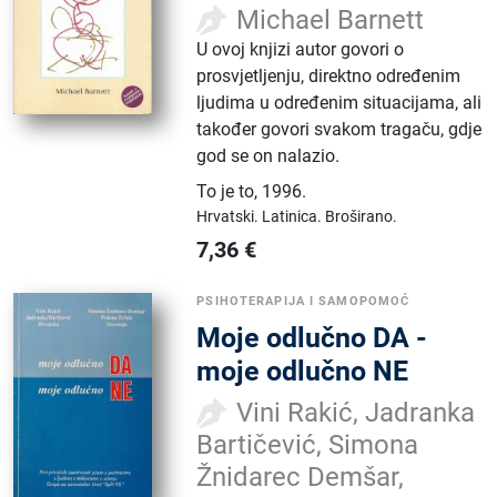
Michael Barnett
U ovoj knjizi autor govori o
prosvjetljenju, direktno određenim
ljudima u određenim situacijama, ali
također govori svakom tragaču, gdje
god se on nalazio.
To je to
,
1996.
Hrvatski.
Latinica.
Broširano.
7,36
€
PSIHOTERAPIJA I SAMOPOMOĆ
Moje odlučno DA -
moje odlučno NE
Vini Rakić, Jadranka
Bartičević, Simona
Žnidarec Demšar,