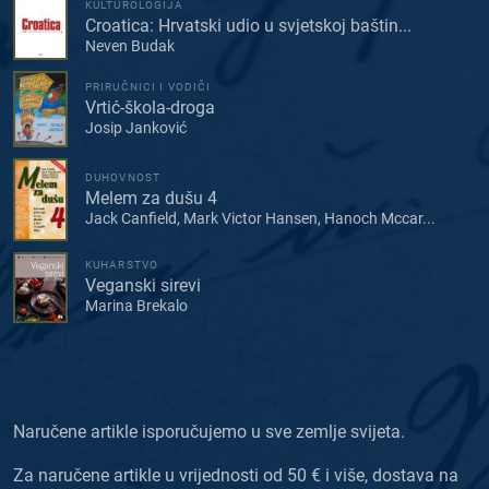
KULTUROLOGIJA
Croatica: Hrvatski udio u svjetskoj baštin...
Neven Budak
PRIRUČNICI I VODIČI
Vrtić-škola-droga
Josip Janković
DUHOVNOST
Melem za dušu 4
Jack Canfield, Mark Victor Hansen, Hanoch Mccar...
KUHARSTVO
Veganski sirevi
Marina Brekalo
Naručene artikle isporučujemo u sve zemlje svijeta.
Za naručene artikle u vrijednosti od 50 € i više, dostava na