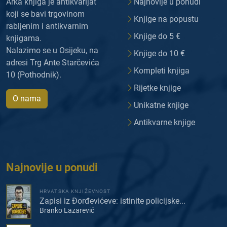
Arka knjiga je antikvarijat
Najnovije u ponudi
koji se bavi trgovinom
Knjige na popustu
rabljenim i antikvarnim
Knjige do 5 €
knjigama.
Nalazimo se u Osijeku, na
Knjige do 10 €
adresi Trg Ante Starčevića
Kompleti knjiga
10 (Pothodnik).
Rijetke knjige
O nama
Unikatne knjige
Antikvarne knjige
Najnovije u ponudi
HRVATSKA KNJIŽEVNOST
Zapisi iz Đorđevićeve: istinite policijske...
Branko Lazarević