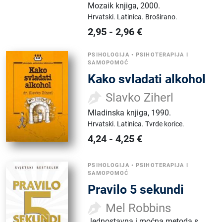
Mozaik knjiga
,
2000.
Hrvatski.
Latinica.
Broširano.
2,95
-
2,96
€
PSIHOLOGIJA
•
PSIHOTERAPIJA I
SAMOPOMOĆ
Kako svladati alkohol
Slavko Ziherl
Mladinska knjiga
,
1990.
Hrvatski.
Latinica.
Tvrde korice.
4,24
-
4,25
€
PSIHOLOGIJA
•
PSIHOTERAPIJA I
SAMOPOMOĆ
Pravilo 5 sekundi
Mel Robbins
Jednostavna i moćna metoda s