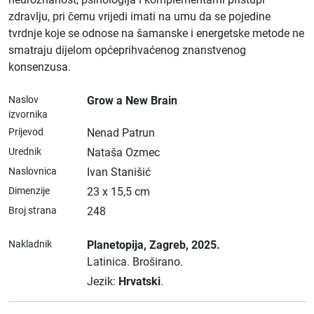
zdravlju, pri čemu vrijedi imati na umu da se pojedine
tvrdnje koje se odnose na šamanske i energetske metode ne
smatraju dijelom općeprihvaćenog znanstvenog
konsenzusa.
Naslov
Grow a New Brain
izvornika
Prijevod
Nenad Patrun
Urednik
Nataša Ozmec
Naslovnica
Ivan Stanišić
Dimenzije
23 x 15,5 cm
Broj strana
248
Nakladnik
Planetopija
, Zagreb
, 2025.
Latinica.
Broširano.
Jezik:
Hrvatski
.