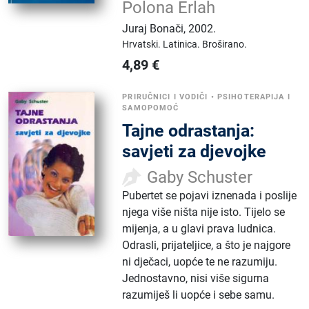
Polona Erlah
Juraj Bonači
,
2002.
Hrvatski.
Latinica.
Broširano.
4,89
€
PRIRUČNICI I VODIČI
•
PSIHOTERAPIJA I
SAMOPOMOĆ
Tajne odrastanja:
savjeti za djevojke
Gaby Schuster
Pubertet se pojavi iznenada i poslije
njega više ništa nije isto. Tijelo se
mijenja, a u glavi prava ludnica.
Odrasli, prijateljice, a što je najgore
ni dječaci, uopće te ne razumiju.
Jednostavno, nisi više sigurna
razumiješ li uopće i sebe samu.