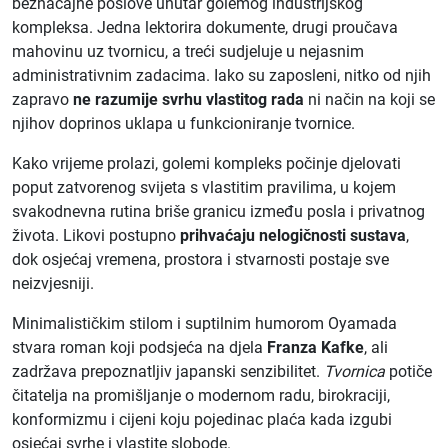
beznačajne poslove unutar golemog industrijskog
kompleksa. Jedna lektorira dokumente, drugi proučava
mahovinu uz tvornicu, a treći sudjeluje u nejasnim
administrativnim zadacima. Iako su zaposleni, nitko od njih
zapravo
ne razumije svrhu vlastitog rada
ni način na koji se
njihov doprinos uklapa u funkcioniranje tvornice.
Kako vrijeme prolazi, golemi kompleks počinje djelovati
poput zatvorenog svijeta s vlastitim pravilima, u kojem
svakodnevna rutina briše granicu između posla i privatnog
života. Likovi postupno
prihvaćaju nelogičnosti sustava
,
dok osjećaj vremena, prostora i stvarnosti postaje sve
neizvjesniji.
Minimalističkim stilom i suptilnim humorom Oyamada
stvara roman koji podsjeća na djela
Franza Kafke
, ali
zadržava prepoznatljiv japanski senzibilitet.
Tvornica
potiče
čitatelja na promišljanje o modernom radu, birokraciji,
konformizmu i cijeni koju pojedinac plaća kada izgubi
osjećaj svrhe i vlastite slobode.