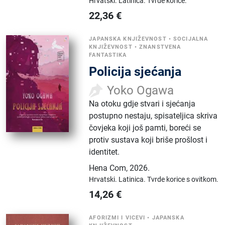
Hrvatski.
Latinica.
Tvrde korice.
22,36
€
JAPANSKA KNJIŽEVNOST
•
SOCIJALNA
KNJIŽEVNOST
•
ZNANSTVENA
FANTASTIKA
Policija sjećanja
Yoko Ogawa
Na otoku gdje stvari i sjećanja
postupno nestaju, spisateljica skriva
čovjeka koji još pamti, boreći se
protiv sustava koji briše prošlost i
identitet.
Hena Com
,
2026.
Hrvatski.
Latinica.
Tvrde korice s ovitkom.
14,26
€
AFORIZMI I VICEVI
•
JAPANSKA