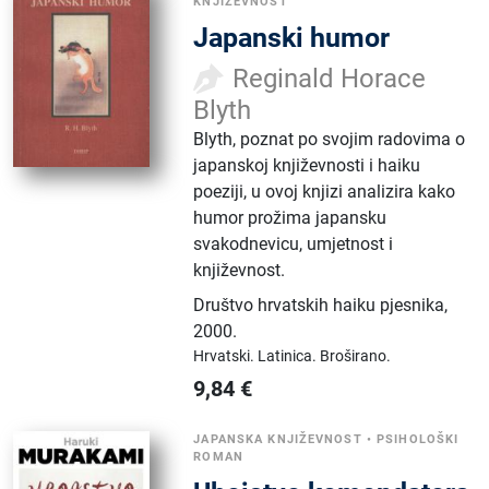
KNJIŽEVNOST
Japanski humor
Reginald Horace
Blyth
Blyth, poznat po svojim radovima o
japanskoj književnosti i haiku
poeziji, u ovoj knjizi analizira kako
humor prožima japansku
svakodnevicu, umjetnost i
književnost.
Društvo hrvatskih haiku pjesnika
,
2000.
Hrvatski.
Latinica.
Broširano.
9,84
€
JAPANSKA KNJIŽEVNOST
•
PSIHOLOŠKI
ROMAN