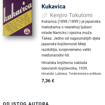
Kukavica
Kenjiro Tokutomi
Kukavica (1898./1899.) je japanska
melodrama o nesretnoj ljubavi
mlade Nami-ko i njezina muža
Takea. Jedno od najpoznatijih djela
japanske književnosti Meiji
razdoblja, svojevremeno veliki
međunarodni hit.
Hrvatska književna naklada
neovisnih književnika
,
1939.
Hrvatski.
Latinica.
Tvrde korice s ovitkom.
7,36
€
OD ISTOG AUTORA