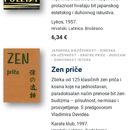
prolaznost hvataju bit japanskog
estetskog i duhovnog iskustva.
Lykos
,
1957.
Hrvatski.
Latinica.
Broširano.
6,34
€
JAPANSKA KNJIŽEVNOST
•
KINESKA
KNJIŽEVNOST
•
KRATKE PRIČE
•
BUDIZAM
•
DUHOVNOST ISTOKA
Zen priče
Zbirka od 125 klasičnih zen priča i
koana koje na jednostavan,
paradoksalan način prenose bit zen-
budizma – prisutnost, ne-misao i
prosvjetljenje. S predgovorom
Vladimira Devidéa.
Karate klub
,
1997.