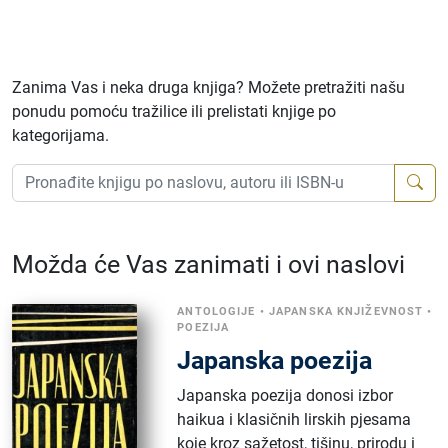
Zanima Vas i neka druga knjiga? Možete pretražiti našu
ponudu pomoću tražilice ili prelistati knjige po
kategorijama.
Možda će Vas zanimati i ovi naslovi
ANTOLOGIJE
•
JAPANSKA KNJIŽEVNOST
•
POEZIJA
Japanska poezija
Japanska poezija donosi izbor
haikua i klasičnih lirskih pjesama
koje kroz sažetost, tišinu, prirodu i