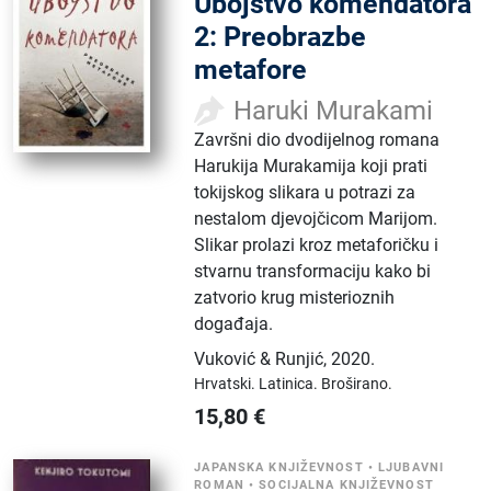
Ubojstvo komendatora
2: Preobrazbe
metafore
Haruki Murakami
Završni dio dvodijelnog romana
Harukija Murakamija koji prati
tokijskog slikara u potrazi za
nestalom djevojčicom Marijom.
Slikar prolazi kroz metaforičku i
stvarnu transformaciju kako bi
zatvorio krug misterioznih
događaja.
Vuković & Runjić
,
2020.
Hrvatski.
Latinica.
Broširano.
15,80
€
JAPANSKA KNJIŽEVNOST
•
LJUBAVNI
ROMAN
•
SOCIJALNA KNJIŽEVNOST