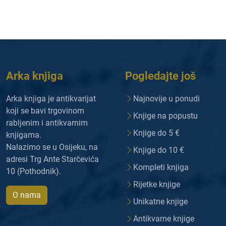
Arka knjiga
Pogledajte još
Arka knjiga je antikvarijat
Najnovije u ponudi
koji se bavi trgovinom
Knjige na popustu
rabljenim i antikvarnim
Knjige do 5 €
knjigama.
Nalazimo se u Osijeku, na
Knjige do 10 €
adresi Trg Ante Starčevića
Kompleti knjiga
10 (Pothodnik).
Rijetke knjige
O nama
Unikatne knjige
Antikvarne knjige