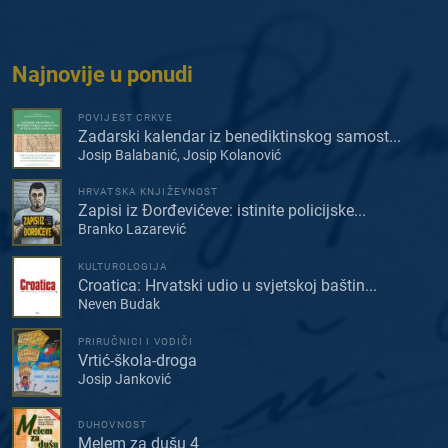
Najnovije u ponudi
POVIJEST CRKVE
Zadarski kalendar iz benediktinskog samost...
Josip Balabanić, Josip Kolanović
HRVATSKA KNJIŽEVNOST
Zapisi iz Đorđevićeve: istinite policijske...
Branko Lazarević
KULTUROLOGIJA
Croatica: Hrvatski udio u svjetskoj baštin...
Neven Budak
PRIRUČNICI I VODIČI
Vrtić-škola-droga
Josip Janković
DUHOVNOST
Melem za dušu 4