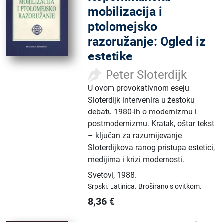
mobilizacija i
ptolomejsko
razoružanje: Ogled iz
estetike
Peter Sloterdijk
U ovom provokativnom eseju
Sloterdijk intervenira u žestoku
debatu 1980-ih o modernizmu i
postmodernizmu. Kratak, oštar tekst
– ključan za razumijevanje
Sloterdijkova ranog pristupa estetici,
medijima i krizi modernosti.
Svetovi
,
1988.
Srpski.
Latinica.
Broširano s ovitkom.
8,36
€