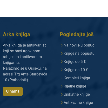
Arka knjiga
Pogledajte još
Arka knjiga je antikvarijat
Najnovije u ponudi
koji se bavi trgovinom
Knjige na popustu
rabljenim i antikvarnim
Knjige do 5 €
knjigama.
Nalazimo se u Osijeku, na
Knjige do 10 €
adresi Trg Ante Starčevića
Kompleti knjiga
10 (Pothodnik).
Rijetke knjige
O nama
Unikatne knjige
Antikvarne knjige