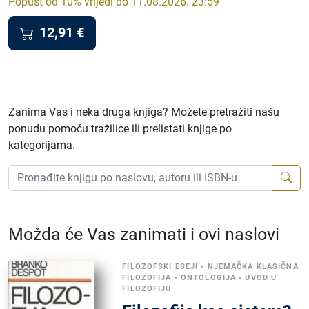
Popust od 10% vrijedi do 11.08.2026. 23:59
12,91
€
Zanima Vas i neka druga knjiga? Možete pretražiti našu
ponudu pomoću tražilice ili prelistati knjige po
kategorijama.
Možda će Vas zanimati i ovi naslovi
FILOZOFSKI ESEJI
•
NJEMAČKA KLASIČNA
FILOZOFIJA
•
ONTOLOGIJA
•
UVOD U
FILOZOFIJU