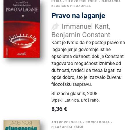
ETIKA
•
FILOZOFSKI ESEJI
•
NJEMAČKA
KLASIČNA FILOZOFIJA
Pravo na laganje
Immanuel Kant,
Benjamin Constant
Kant je tvrdio da ne postoji pravo na
laganje jer je govorenje istine
apsolutna dužnost, dok je Constant
zagovarao mogućnost iznimke od
dužnosti, tvrdeći da treba lagati za
opće dobro, što je izazvalo čuvenu
filozofsku raspravu.
Službeni glasnik
,
2008.
Srpski.
Latinica.
Broširano.
8,36
€
ANTROPOLOGIJA
•
SOCIOLOGIJA
•
FILOZOFSKI ESEJI