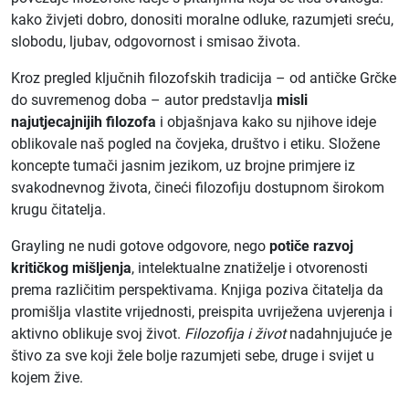
kako živjeti dobro, donositi moralne odluke, razumjeti sreću,
slobodu, ljubav, odgovornost i smisao života.
Kroz pregled ključnih filozofskih tradicija – od antičke Grčke
do suvremenog doba – autor predstavlja
misli
najutjecajnijih filozofa
i objašnjava kako su njihove ideje
oblikovale naš pogled na čovjeka, društvo i etiku. Složene
koncepte tumači jasnim jezikom, uz brojne primjere iz
svakodnevnog života, čineći filozofiju dostupnom širokom
krugu čitatelja.
Grayling ne nudi gotove odgovore, nego
potiče razvoj
kritičkog mišljenja
, intelektualne znatiželje i otvorenosti
prema različitim perspektivama. Knjiga poziva čitatelja da
promišlja vlastite vrijednosti, preispita uvriježena uvjerenja i
aktivno oblikuje svoj život.
Filozofija i život
nadahnjujuće je
štivo za sve koji žele bolje razumjeti sebe, druge i svijet u
kojem žive.