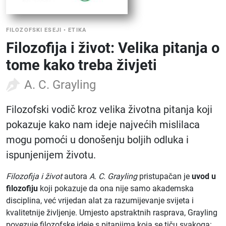
FILOZOFSKI ESEJI
•
ETIKA
Filozofija i život: Velika pitanja o
tome kako treba živjeti
A. C. Grayling
Filozofski vodič kroz velika životna pitanja koji
pokazuje kako nam ideje najvećih mislilaca
mogu pomoći u donošenju boljih odluka i
ispunjenijem životu.
Filozofija i život
autora
A. C. Grayling
pristupačan je
uvod u
filozofiju
koji pokazuje da ona nije samo akademska
disciplina, već vrijedan alat za razumijevanje svijeta i
kvalitetnije življenje. Umjesto apstraktnih rasprava, Grayling
povezuje filozofske ideje s pitanjima koja se tiču svakoga: