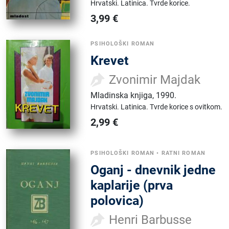
Hrvatski.
Latinica.
Tvrde korice.
3,99
€
PSIHOLOŠKI ROMAN
Krevet
Zvonimir Majdak
Mladinska knjiga
,
1990.
Hrvatski.
Latinica.
Tvrde korice s ovitkom.
2,99
€
PSIHOLOŠKI ROMAN
•
RATNI ROMAN
Oganj - dnevnik jedne
kaplarije (prva
polovica)
Henri Barbusse