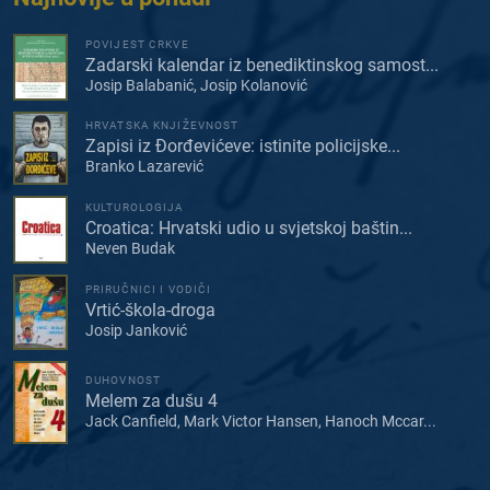
POVIJEST CRKVE
Zadarski kalendar iz benediktinskog samost...
Josip Balabanić, Josip Kolanović
HRVATSKA KNJIŽEVNOST
Zapisi iz Đorđevićeve: istinite policijske...
Branko Lazarević
KULTUROLOGIJA
Croatica: Hrvatski udio u svjetskoj baštin...
Neven Budak
PRIRUČNICI I VODIČI
Vrtić-škola-droga
Josip Janković
DUHOVNOST
Melem za dušu 4
Jack Canfield, Mark Victor Hansen, Hanoch Mccar...