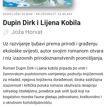
PSIHOLOŠKI ROMAN
•
KNJIŽEVNOST ZA MLADE
Dupin Dirk i Lijena Kobila
Joža Horvat
Uz razvijanje ljubavi prema prirodi i građenju
ekološke svijesti, autor svojim romanom otvara
i niz izazovnih prirodoznanstvenih promišljanja.
Roman Dupin Dirk i Lijena kobila pripada po vrsti i
žanrovskom pustolovnom usmjerenju području književnosti
za mladež, njegova književna dorađenost, široka sadržajna
izazovnost i kritička poruka romana obuhvaća recepciju
odraslog čitateljstva, posebice pak onih ljudi koji na
bogatstvo morske faune gledaju jednostrano, kratkovidno i
s okrutnom koristoljubivošču.