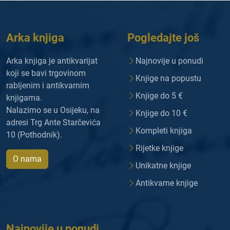
Arka knjiga
Pogledajte još
Arka knjiga je antikvarijat
Najnovije u ponudi
koji se bavi trgovinom
Knjige na popustu
rabljenim i antikvarnim
Knjige do 5 €
knjigama.
Nalazimo se u Osijeku, na
Knjige do 10 €
adresi Trg Ante Starčevića
Kompleti knjiga
10 (Pothodnik).
Rijetke knjige
O nama
Unikatne knjige
Antikvarne knjige
Najnovije u ponudi