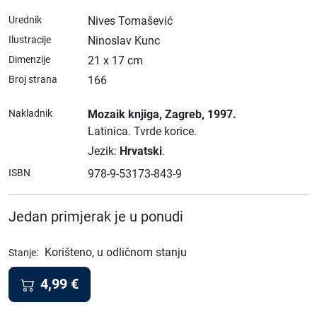
Urednik
Nives Tomašević
Ilustracije
Ninoslav Kunc
Dimenzije
21 x 17 cm
Broj strana
166
Nakladnik
Mozaik knjiga
, Zagreb
, 1997.
Latinica.
Tvrde korice.
Jezik:
Hrvatski
.
ISBN
978-9-53173-843-9
Jedan primjerak je u ponudi
:
Korišteno, u odličnom stanju
Stanje
4,99
€