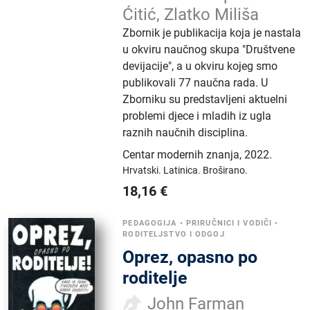
Ćitić, Zlatko Miliša
Zbornik je publikacija koja je nastala
u okviru naučnog skupa "Društvene
devijacije", a u okviru kojeg smo
publikovali 77 naučna rada. U
Zborniku su predstavljeni aktuelni
problemi djece i mladih iz ugla
raznih naučnih disciplina.
Centar modernih znanja
,
2022.
Hrvatski.
Latinica.
Broširano.
18,16
€
PEDAGOGIJA
•
PRIRUČNICI I VODIČI
•
RODITELJSTVO I ODGOJ
Oprez, opasno po
roditelje
John Farman