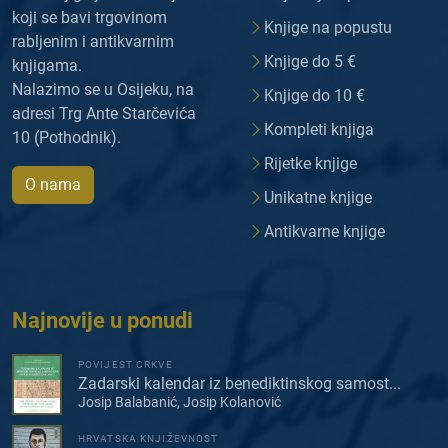
koji se bavi trgovinom
Knjige na popustu
rabljenim i antikvarnim
Knjige do 5 €
knjigama.
Nalazimo se u Osijeku, na
Knjige do 10 €
adresi Trg Ante Starčevića
Kompleti knjiga
10 (Pothodnik).
Rijetke knjige
O nama
Unikatne knjige
Antikvarne knjige
Najnovije u ponudi
POVIJEST CRKVE
Zadarski kalendar iz benediktinskog samost...
Josip Balabanić, Josip Kolanović
HRVATSKA KNJIŽEVNOST