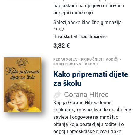
naglaskom na njegovu duhovnu i
odgojnu dimenziju.
Salezijanska klasična gimnazija
,
1997.
Hrvatski.
Latinica.
Broširano.
3,82
€
PEDAGOGIJA
•
PRIRUČNICI I VODIČI
•
RODITELJSTVO I ODGOJ
Kako pripremati dijete
za školu
Gorana Hitrec
Knjiga Gorane Hitrec donosi
konkretne, korisne, kvalitetne stručne
savjete i odgovore na mnoštvo
pitanja koja postavljaju roditelji o
odgoju predškolske djece i đaka