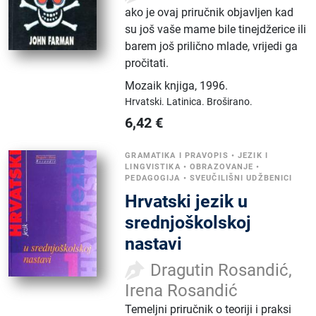
ako je ovaj priručnik objavljen kad
su još vaše mame bile tinejdžerice ili
barem još prilično mlade, vrijedi ga
pročitati.
Mozaik knjiga
,
1996.
Hrvatski.
Latinica.
Broširano.
6,42
€
GRAMATIKA I PRAVOPIS
•
JEZIK I
LINGVISTIKA
•
OBRAZOVANJE
•
PEDAGOGIJA
•
SVEUČILIŠNI UDŽBENICI
Hrvatski jezik u
srednjoškolskoj
nastavi
Dragutin Rosandić,
Irena Rosandić
Temeljni priručnik o teoriji i praksi