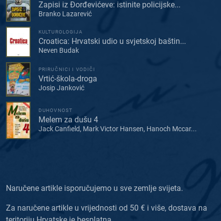
Zapisi iz Đorđevićeve: istinite policijske...
Branko Lazarević
KULTUROLOGIJA
Croatica: Hrvatski udio u svjetskoj baštin...
Neven Budak
PRIRUČNICI I VODIČI
Vrtić-škola-droga
Josip Janković
DUHOVNOST
Melem za dušu 4
Jack Canfield, Mark Victor Hansen, Hanoch Mccar...
Naručene artikle isporučujemo u sve zemlje svijeta.
Za naručene artikle u vrijednosti od 50 € i više, dostava na
teritoriju Hrvatske je besplatna.