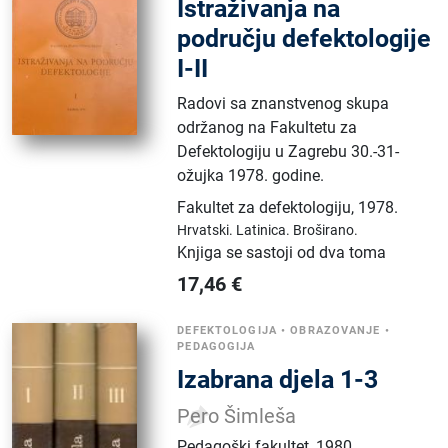
Istraživanja na
području defektologije
I-II
Radovi sa znanstvenog skupa
održanog na Fakultetu za
Defektologiju u Zagrebu 30.-31-
ožujka 1978. godine.
Fakultet za defektologiju
,
1978.
Hrvatski.
Latinica.
Broširano.
Knjiga se sastoji od dva toma
17,46
€
DEFEKTOLOGIJA
•
OBRAZOVANJE
•
PEDAGOGIJA
Izabrana djela 1-3
Pero Šimleša
Pedagoški fakultet
,
1980.