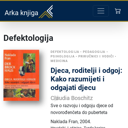
Arka knjiga
Defektologija
DEFEKTOLOGIJA
•
PEDAGOGIJA
•
PSIHOLOGIJA
•
PRIRUČNICI I VODIČI
•
MEDICINA
Djeca, roditelji i odgoj:
Kako razumijeti i
odgajati djecu
Claudia Boschitz
Sve o razvoju i odgoju djece od
novorođenčeta do puberteta
Naklada Fran
,
2004.