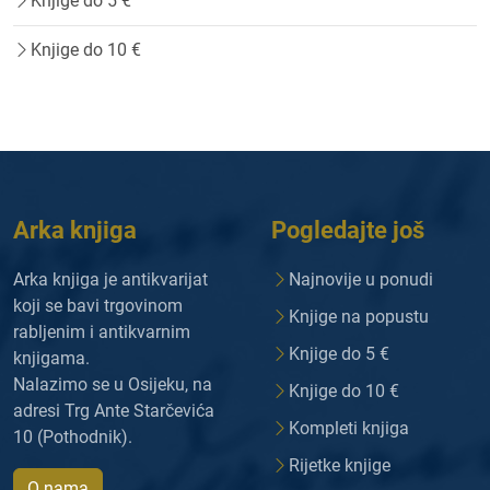
Knjige do 5 €
Knjige do 10 €
Arka knjiga
Pogledajte još
Arka knjiga je antikvarijat
Najnovije u ponudi
koji se bavi trgovinom
Knjige na popustu
rabljenim i antikvarnim
Knjige do 5 €
knjigama.
Nalazimo se u Osijeku, na
Knjige do 10 €
adresi Trg Ante Starčevića
Kompleti knjiga
10 (Pothodnik).
Rijetke knjige
O nama