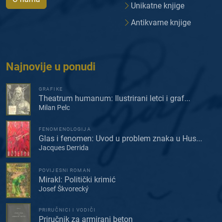
Unikatne knjige
Antikvarne knjige
Najnovije u ponudi
GRAFIKE
Theatrum humanum: Ilustrirani letci i graf...
Milan Pelc
FENOMENOLOGIJA
Glas i fenomen: Uvod u problem znaka u Hus...
Jacques Derrida
POVIJESNI ROMAN
Mirakl: Politički krimić
Josef Škvorecký
PRIRUČNICI I VODIČI
Priručnik za armirani beton