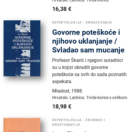
Hrvatski.
Latinica.
Tvrde korice.
16,38
€
DEFEKTOLOGIJA
•
OBRAZOVANJE
Govorne poteškoće i
njihovo uklanjanje /
Svladao sam mucanje
Profesor Škarić i njegovi suradnici
su u knjizi obradili govorne
poteškoće sa svih do sada poznatih
aspekata.
Mladost
,
1988.
Hrvatski.
Latinica.
Tvrde korice s ovitkom.
18,98
€
DEFEKTOLOGIJA
•
ZBORNICI I
HRESTOMATIJE