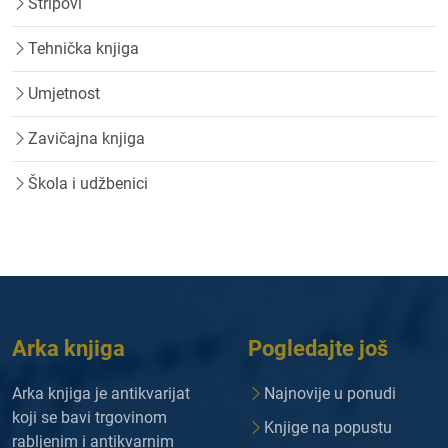
Stripovi
Tehnička knjiga
Umjetnost
Zavičajna knjiga
Škola i udžbenici
Arka knjiga
Pogledajte još
Arka knjiga je antikvarijat
Najnovije u ponudi
koji se bavi trgovinom
Knjige na popustu
rabljenim i antikvarnim