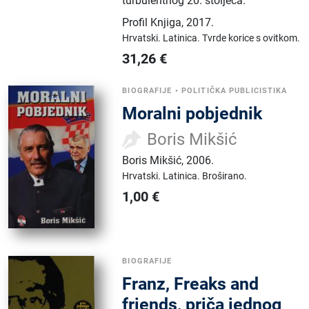
turbulentnog 20. stoljeća.
Profil Knjiga
,
2017.
Hrvatski.
Latinica.
Tvrde korice s ovitkom.
31,26
€
BIOGRAFIJE
•
POLITIČKA PUBLICISTIKA
Moralni pobjednik
Boris Mikšić
Boris Mikšić
,
2006.
Hrvatski.
Latinica.
Broširano.
1,00
€
BIOGRAFIJE
Franz, Freaks and
friends, priča jednog