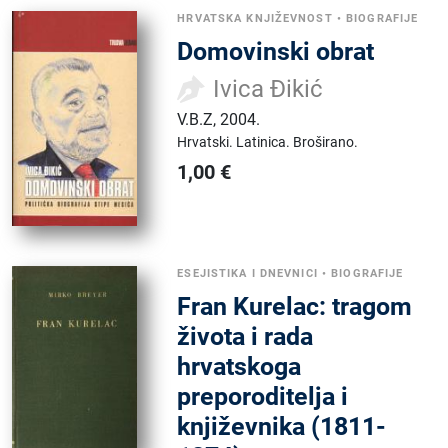
HRVATSKA KNJIŽEVNOST
•
BIOGRAFIJE
Domovinski obrat
Ivica Đikić
V.B.Z
,
2004.
Hrvatski.
Latinica.
Broširano.
1,00
€
ESEJISTIKA I DNEVNICI
•
BIOGRAFIJE
Fran Kurelac: tragom
života i rada
hrvatskoga
preporoditelja i
književnika (1811-