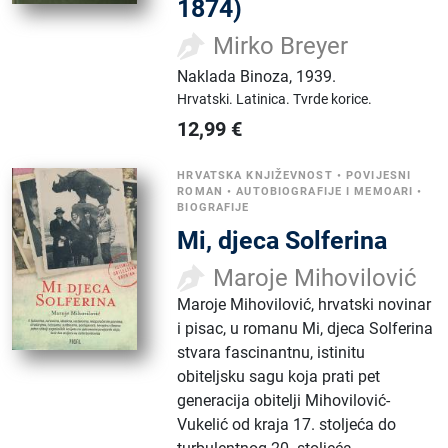
1874)
Mirko Breyer
Naklada Binoza
,
1939.
Hrvatski.
Latinica.
Tvrde korice.
12,99
€
HRVATSKA KNJIŽEVNOST
•
POVIJESNI
ROMAN
•
AUTOBIOGRAFIJE I MEMOARI
•
BIOGRAFIJE
Mi, djeca Solferina
Maroje Mihovilović
Maroje Mihovilović, hrvatski novinar
i pisac, u romanu Mi, djeca Solferina
stvara fascinantnu, istinitu
obiteljsku sagu koja prati pet
generacija obitelji Mihovilović-
Vukelić od kraja 17. stoljeća do