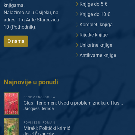
Knjige do 5 €
knjigama.
Nalazimo se u Osijeku, na
Knjige do 10 €
adresi Trg Ante Starčevića
Kompleti knjiga
10 (Pothodnik).
Rijetke knjige
O nama
Unikatne knjige
Antikvarne knjige
Najnovije u ponudi
FENOMENOLOGIJA
Glas i fenomen: Uvod u problem znaka u Hus...
Jacques Derrida
POVIJESNI ROMAN
Mirakl: Politički krimić
Josef Škvorecký