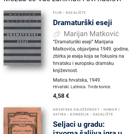
FILM
•
KAZALIŠTE
Dramaturški eseji
Marijan Matković
“Dramaturški eseji” Marijana
Matkovića, objavljena 1949. godine,
zbirka je eseja koja se fokusira na
hrvatsku i europsku dramsku
književnost.
Matica hrvatska
,
1949.
Hrvatski.
Latinica.
Tvrde korice.
4,58
€
HRVATSKA KNJIŽEVNOST
•
HUMOR I
SATIRA
•
KOMEDIJA
•
KAZALIŠTE
Seljaci u gradu:
izvorna šaljiva igra u