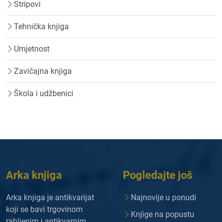
Stripovi
Tehnička knjiga
Umjetnost
Zavičajna knjiga
Škola i udžbenici
Arka knjiga
Pogledajte još
Arka knjiga je antikvarijat
Najnovije u ponudi
koji se bavi trgovinom
Knjige na popustu
rabljenim i antikvarnim