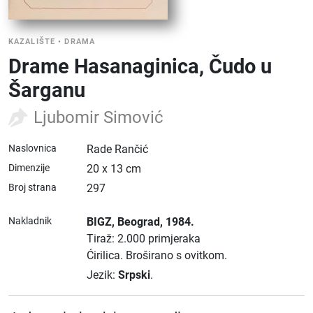
KAZALIŠTE
•
DRAMA
Drame Hasanaginica, Čudo u
Šarganu
Ljubomir Simović
Naslovnica
Rade Rančić
Dimenzije
20 x 13 cm
Broj strana
297
Nakladnik
BIGZ
, Beograd
, 1984.
Tiraž: 2.000 primjeraka
Ćirilica.
Broširano s ovitkom.
Jezik:
Srpski
.