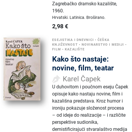
Zagrebačko dramsko kazalište
,
1960.
Hrvatski.
Latinica.
Broširano.
2,98
€
ESEJISTIKA I DNEVNICI
•
ČEŠKA
KNJIŽEVNOST
•
NOVINARSTVO I MEDIJI
•
FILM
•
KAZALIŠTE
Kako što nastaje:
novine, film, teatar
Karel Čapek
U duhovitom i poučnom eseju Čapek
opisuje kako nastaju novine, film i
kazališna predstava. Kroz humor i
ironiju pokazuje složenost procesa
– od ideje do realizacije – i različite
perspektive sudionika,
demistificirajući stvaralaštvo medija