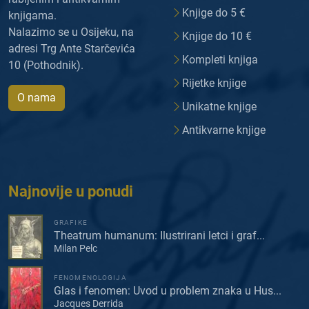
Knjige do 5 €
knjigama.
Nalazimo se u Osijeku, na
Knjige do 10 €
adresi Trg Ante Starčevića
Kompleti knjiga
10 (Pothodnik).
Rijetke knjige
O nama
Unikatne knjige
Antikvarne knjige
Najnovije u ponudi
GRAFIKE
Theatrum humanum: Ilustrirani letci i graf...
Milan Pelc
FENOMENOLOGIJA
Glas i fenomen: Uvod u problem znaka u Hus...
Jacques Derrida