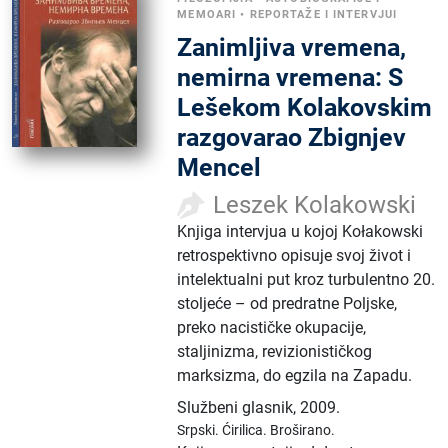
MEMOARI
•
REPORTAŽE I INTERVJUI
Zanimljiva vremena,
nemirna vremena: S
Lešekom Kolakovskim
razgovarao Zbignjev
Mencel
Leszek Kolakowski
Knjiga intervjua u kojoj Kołakowski
retrospektivno opisuje svoj život i
intelektualni put kroz turbulentno 20.
stoljeće – od predratne Poljske,
preko nacističke okupacije,
staljinizma, revizionističkog
marksizma, do egzila na Zapadu.
Službeni glasnik
,
2009.
Srpski.
Ćirilica.
Broširano.