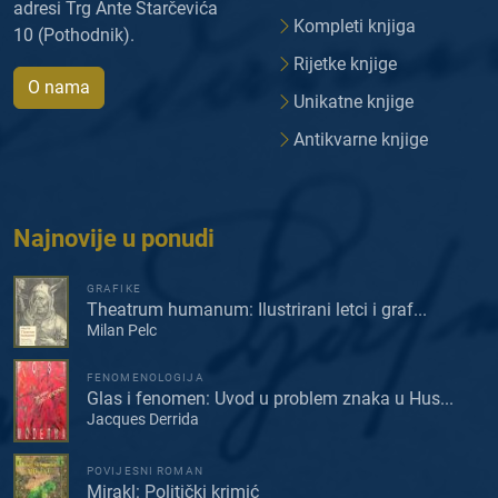
adresi Trg Ante Starčevića
Kompleti knjiga
10 (Pothodnik).
Rijetke knjige
O nama
Unikatne knjige
Antikvarne knjige
Najnovije u ponudi
GRAFIKE
Theatrum humanum: Ilustrirani letci i graf...
Milan Pelc
FENOMENOLOGIJA
Glas i fenomen: Uvod u problem znaka u Hus...
Jacques Derrida
POVIJESNI ROMAN
Mirakl: Politički krimić