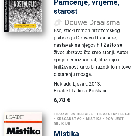
Pamćenje, vrijeme,
starost
Douwe Draaisma
Esejistički roman nizozemskog
psihologa Douwea Draaisme,
nastavak na njegov hit Zašto se
život ubrzava što smo stariji. Autor
spaja neuroznanost, filozofiju i
književnost kako bi razotkrio mitove
o starenju mozga.
Naklada Ljevak
,
2013.
Hrvatski.
Latinica.
Broširano.
6,78
€
FILOZOFIJA RELIGIJE
•
FILOZOFSKI ESEJI
•
KRŠĆANSTVO
•
MISTIKA
•
POVIJEST
RELIGIJE
Mistika