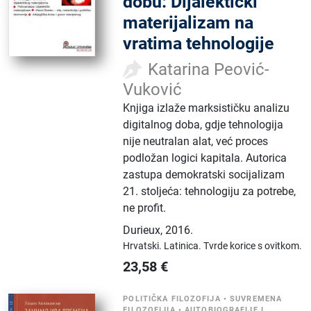
dobu: Dijalektički
materijalizam na
vratima tehnologije
Katarina Peović-
Vuković
Knjiga izlaže marksističku analizu
digitalnog doba, gdje tehnologija
nije neutralan alat, već proces
podložan logici kapitala. Autorica
zastupa demokratski socijalizam
21. stoljeća: tehnologiju za potrebe,
ne profit.
Durieux
,
2016.
Hrvatski.
Latinica.
Tvrde korice s ovitkom.
23,58
€
POLITIČKA FILOZOFIJA
•
SUVREMENA
FILOZOFIJIA
•
AUTOBIOGRAFIJE I