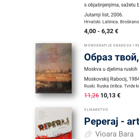
s objašnjenjima, sažetu b
Jutarnji list
,
2006.
Hrvatski.
Latinica.
Broširano
4,00
-
6,32
€
MONOGRAFIJE GRADOVA I R
Образ твой
Moskva u djelima ruskih i
Moskovskij Rabocij
,
1984
Ruski.
Ruska ćirilica.
Tvrde k
10,13
€
11,26
SLIKARSTVO
Peperaj - ar
Vioara Bara