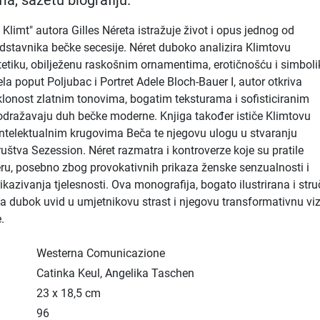
ma, sažetu biografiju.
Klimt" autora Gilles Néreta istražuje život i opus jednog od
edstavnika bečke secesije. Néret duboko analizira Klimtovu
tetiku, obilježenu raskošnim ornamentima, erotičnošću i simbol
la poput Poljubac i Portret Adele Bloch-Bauer I, autor otkriva
lonost zlatnim tonovima, bogatim teksturama i sofisticiranim
odražavaju duh bečke moderne. Knjiga također ističe Klimtovu
ntelektualnim krugovima Beča te njegovu ulogu u stvaranju
uštva Sezession. Néret razmatra i kontroverze koje su pratile
eru, posebno zbog provokativnih prikaza ženske senzualnosti i
ikazivanja tjelesnosti. Ova monografija, bogato ilustrirana i str
a dubok uvid u umjetnikovu strast i njegovu transformativnu viz
e.
Westerna Comunicazione
Catinka Keul, Angelika Taschen
23 x 18,5 cm
96