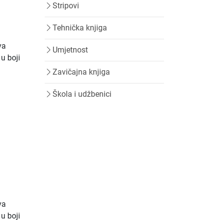
Stripovi
Tehnička knjiga
va
Umjetnost
 u boji
Zavičajna knjiga
Škola i udžbenici
va
 u boji