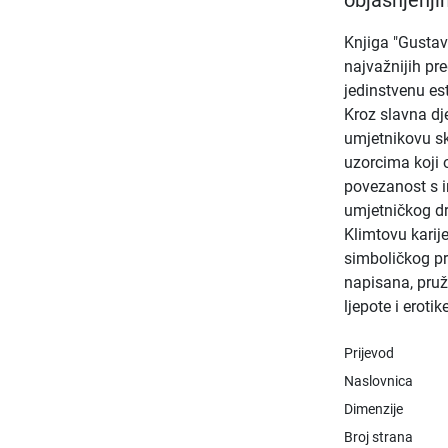
objašnjenji
Knjiga "Gustav 
najvažnijih pr
jedinstvenu es
Kroz slavna dje
umjetnikovu sk
uzorcima koji 
povezanost s i
umjetničkog dr
Klimtovu karij
simboličkog pr
napisana, pruž
ljepote i erotik
Prijevod
Naslovnica
Dimenzije
Broj strana