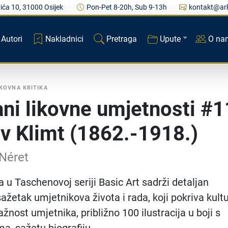
ića 10, 31000 Osijek
Pon-Pet 8-20h, Sub 9-13h
kontakt@ark
Autori
Nakladnici
Pretraga
Upute
O na
IKOVNA KRITIKA
ani likovne umjetnosti #1
v Klimt (1862.-1918.)
 Néret
a u Taschenovoj seriji Basic Art sadrži detaljan
ažetak umjetnikova života i rada, koji pokriva kultu
žnost umjetnika, približno 100 ilustracija u boji s