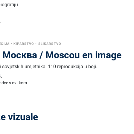
iografiju.
.
EGIJA
•
KIPARSTVO
•
SLIKARSTVO
, Москва / Moscou en image
 sovjetskih umjetnika. 110 reprodukcija u boji.
.
orice s ovitkom.
te vizuale