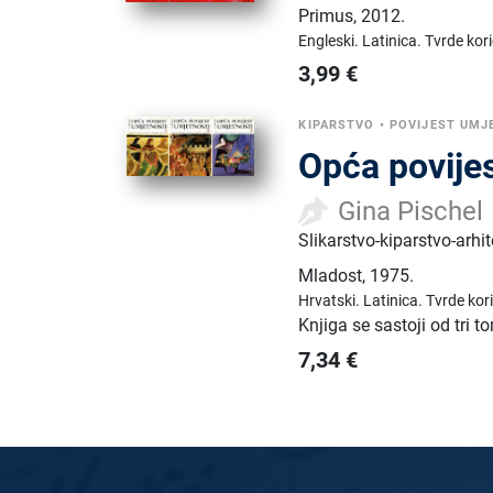
Primus
,
2012.
Engleski.
Latinica.
Tvrde kori
3,99
€
KIPARSTVO
•
POVIJEST UMJ
Opća povijes
Gina Pischel
Slikarstvo-kiparstvo-arhi
Mladost
,
1975.
Hrvatski.
Latinica.
Tvrde kor
Knjiga se sastoji od tri 
7,34
€