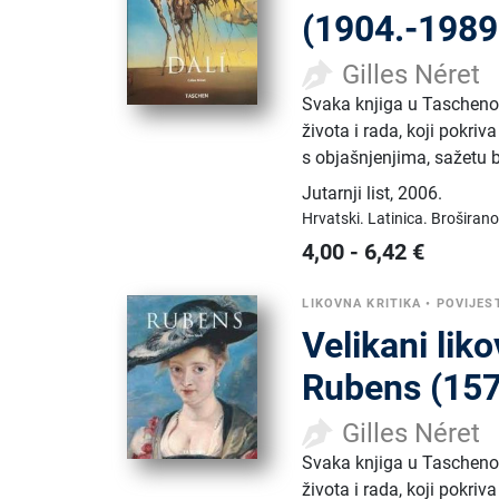
(1904.-1989
Gilles Néret
Svaka knjiga u Taschenov
života i rada, koji pokriv
s objašnjenjima, sažetu b
Jutarnji list
,
2006.
Hrvatski.
Latinica.
Broširano
4,00
-
6,42
€
LIKOVNA KRITIKA
•
POVIJES
Velikani lik
Rubens (157
Gilles Néret
Svaka knjiga u Taschenov
života i rada, koji pokriv