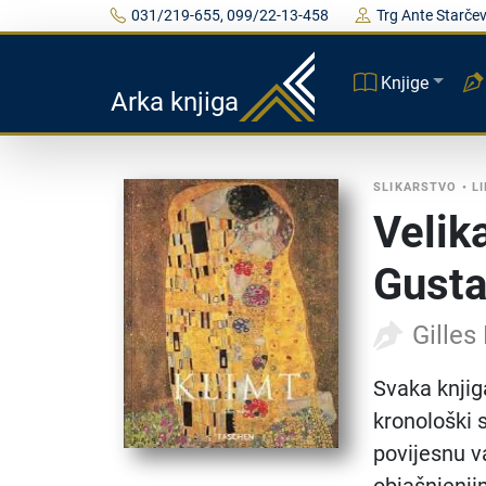
031/219-655, 099/22-13-458
Trg Ante Starčev
Knjige
Arka knjiga
SLIKARSTVO
•
L
Velik
Gusta
Gilles
Svaka knjig
kronološki s
povijesnu va