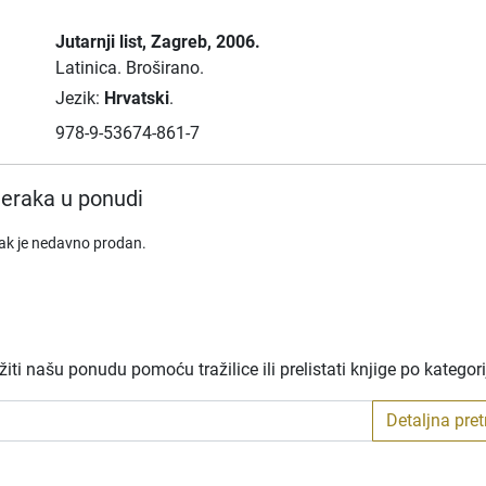
Jutarnji list
, Zagreb
, 2006.
Latinica.
Broširano.
Jezik:
Hrvatski
.
978-9-53674-861-7
eraka u ponudi
rak je nedavno prodan.
ti našu ponudu pomoću tražilice ili prelistati knjige po kategor
Detaljna pre