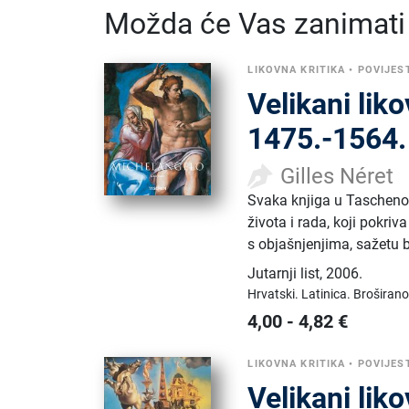
Možda će Vas zanimati i
LIKOVNA KRITIKA
•
POVIJES
Velikani lik
1475.-1564.
Gilles Néret
Svaka knjiga u Taschenov
života i rada, koji pokriv
s objašnjenjima, sažetu b
Jutarnji list
,
2006.
Hrvatski.
Latinica.
Broširano
4,00
-
4,82
€
LIKOVNA KRITIKA
•
POVIJES
Velikani lik