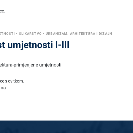
ce.
ETNOSTI
•
SLIKARSTVO
•
URBANIZAM, ARHITEKTURA I DIZAJN
t umjetnosti I-III
tektura-primjenjene umjetnosti.
ice s ovitkom.
toma