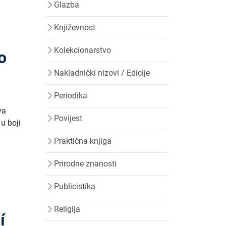
Glazba
Književnost
Kolekcionarstvo
o
Nakladnički nizovi / Edicije
Periodika
va
Povijest
 u boji
Praktična knjiga
Prirodne znanosti
Publicistika
Religija
í