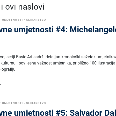
 ovi naslovi
T UMJETNOSTI
•
SLIKARSTVO
ovne umjetnosti #4: Michelangel
oj seriji Basic Art sadrži detaljan kronološki sažetak umjetniko
a kulturnu i povijesnu važnost umjetnika, približno 100 ilustracija
iografiju.
.
T UMJETNOSTI
•
SLIKARSTVO
ovne umjetnosti #5: Salvador Dal