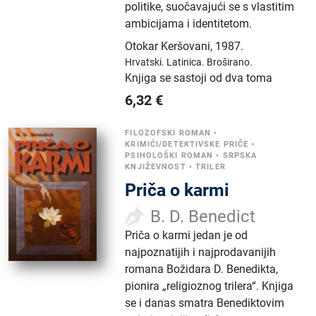
politike, suočavajući se s vlastitim
ambicijama i identitetom.
Otokar Keršovani
,
1987.
Hrvatski.
Latinica.
Broširano.
Knjiga se sastoji od dva toma
6,32
€
FILOZOFSKI ROMAN
•
KRIMIĆI/DETEKTIVSKE PRIČE
•
PSIHOLOŠKI ROMAN
•
SRPSKA
KNJIŽEVNOST
•
TRILER
Priča o karmi
B. D. Benedict
Priča o karmi jedan je od
najpoznatijih i najprodavanijih
romana Božidara D. Benedikta,
pionira „religioznog trilera“. Knjiga
se i danas smatra Benediktovim