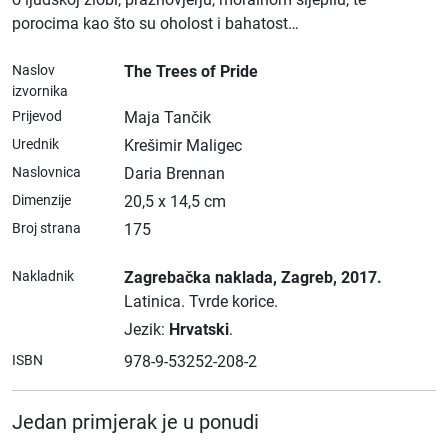
porocima kao što su oholost i bahatost…
Naslov
The Trees of Pride
izvornika
Prijevod
Maja Tančik
Urednik
Krešimir Maligec
Naslovnica
Daria Brennan
Dimenzije
20,5 x 14,5 cm
Broj strana
175
Nakladnik
Zagrebačka naklada
, Zagreb
, 2017.
Latinica.
Tvrde korice.
Jezik:
Hrvatski
.
ISBN
978-9-53252-208-2
Jedan primjerak je u ponudi