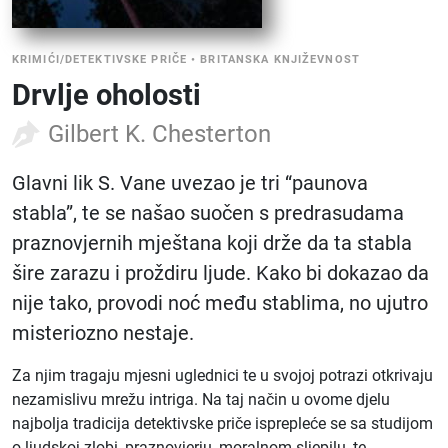
KRIMIĆI/DETEKTIVSKE PRIČE
•
BRITANSKA KNJIŽEVNOST
Drvlje oholosti
Gilbert K. Chesterton
Glavni lik S. Vane uvezao je tri “paunova
stabla”, te se našao suočen s predrasudama
praznovjernih mještana koji drže da ta stabla
šire zarazu i proždiru ljude. Kako bi dokazao da
nije tako, provodi noć među stablima, no ujutro
misteriozno nestaje.
Za njim tragaju mjesni uglednici te u svojoj potrazi otkrivaju
nezamislivu mrežu intriga. Na taj način u ovome djelu
najbolja tradicija detektivske priče isprepleće se sa studijom
o ljudskoj zlobi, praznovjerju, moralnom sljepilu, te