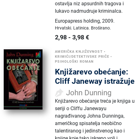
ostavlja niz apsurdnih tragova i
lukavo nadmudruje kriminalca.
Europapress holding
,
2009.
Hrvatski.
Latinica.
Broširano.
2,98
-
3,98
€
AMERIČKA KNJIŽEVNOST
•
KRIMIĆI/DETEKTIVSKE PRIČE
•
PSIHOLOŠKI ROMAN
Knjižarevo obećanje:
Cliff Janeway istražuje
John Dunning
Knjižarevo obećanje treća je knjiga u
seriji o Cliffu Janewayu
nagrađivanog Johna Dunninga,
američkog spisatelja neobično
talentiranog i jedinstvenog kao i
knjige koje tako iskreno voli i