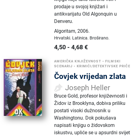
prodaje u svojoj knjižari i
antikvarijatu Old Algonquin u
Denveru.
Algoritam
,
2006.
Hrvatski.
Latinica.
Broširano.
4,50
-
4,68
€
AMERIČKA KNJIŽEVNOST
•
FILMSKI
SCENARIJ
•
KRIMIĆI/DETEKTIVSKE PRIČE
Čovjek vrijedan zlata
Joseph Heller
Bruce Gold, profesor književnosti i
Židov iz Brooklyna, dobiva priliku
postati visoki dužnosnik u
Washingtonu. Dok pokušava
napisati knjigu o židovskom
iskustvu, upliće se u apsurdni svijet