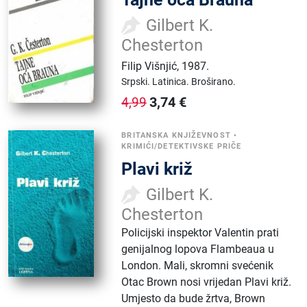
Gilbert K.
Chesterton
Filip Višnjić
,
1987.
Srpski.
Latinica.
Broširano.
3,74
€
4,99
BRITANSKA KNJIŽEVNOST
•
KRIMIĆI/DETEKTIVSKE PRIČE
Plavi križ
Gilbert K.
Chesterton
Policijski inspektor Valentin prati
genijalnog lopova Flambeaua u
London. Mali, skromni svećenik
Otac Brown nosi vrijedan Plavi križ.
Umjesto da bude žrtva, Brown