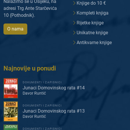
Nalazimo se u Osijeku, na
Knjige do 10 €
adresi Trg Ante Starčevića
Kompleti knjiga
10 (Pothodnik).
Rijetke knjige
O nama
Unikatne knjige
Antikvarne knjige
Najnovije u ponudi
DOKUMENTI I ZAPISNICI
Junaci Domovinskog rata #14
Davor Runtić
DOKUMENTI I ZAPISNICI
Junaci Domovinskog rata #13
Davor Runtić
DOKUMENTI I ZAPISNICI