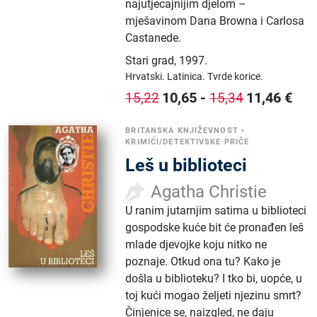
najutjecajnijim djelom –
mješavinom Dana Browna i Carlosa
Castanede.
Stari grad
,
1997.
Hrvatski.
Latinica.
Tvrde korice.
10,65
-
11,46
€
15,22
15,34
BRITANSKA KNJIŽEVNOST
•
KRIMIĆI/DETEKTIVSKE PRIČE
Leš u biblioteci
Agatha Christie
U ranim jutarnjim satima u biblioteci
gospodske kuće bit će pronađen leš
mlade djevojke koju nitko ne
poznaje. Otkud ona tu? Kako je
došla u biblioteku? I tko bi, uopće, u
toj kući mogao željeti njezinu smrt?
Činjenice se, naizgled, ne daju