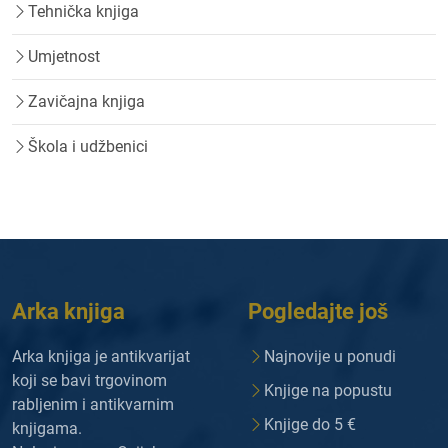
Tehnička knjiga
Umjetnost
Zavičajna knjiga
Škola i udžbenici
Arka knjiga
Pogledajte još
Arka knjiga je antikvarijat
Najnovije u ponudi
koji se bavi trgovinom
Knjige na popustu
rabljenim i antikvarnim
Knjige do 5 €
knjigama.