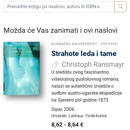
Možda će Vas zanimati i ovi naslovi
NJEMAČKA KNJIŽEVNOST
•
PUTOPISI
Strahote leda i tame
Christoph Ransmayr
U središtu ovog fascinantno
višeslojnog pustolovnog romana,
nalazi se autentično izvješće o
sudbini austro-ugarske ekspedicije
na Sjeverni pol godine 1873.
Sipar
,
2006.
Hrvatski.
Latinica.
Tvrde korice.
8,62
-
8,64
€