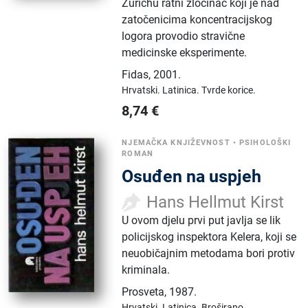
Zurichu ratni zločinac koji je nad
zatočenicima koncentracijskog
logora provodio stravične
medicinske eksperimente.
Fidas
,
2001.
Hrvatski.
Latinica.
Tvrde korice.
8,74
€
NJEMAČKA KNJIŽEVNOST
•
PSIHOLOŠKI
ROMAN
Osuđen na uspjeh
Hans Hellmut Kirst
U ovom djelu prvi put javlja se lik
policijskog inspektora Kelera, koji se
neuobičajnim metodama bori protiv
kriminala.
Prosveta
,
1987.
Hrvatski.
Latinica.
Broširano.