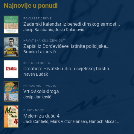
Najnovije u ponudi
POVIJEST CRKVE
Zadarski kalendar iz benediktinskog samost...
Josip Balabanić, Josip Kolanović
HRVATSKA KNJIŽEVNOST
Zapisi iz Đorđevićeve: istinite policijske...
Branko Lazarević
KULTUROLOGIJA
Croatica: Hrvatski udio u svjetskoj baštin...
Neven Budak
PRIRUČNICI I VODIČI
Vrtić-škola-droga
Josip Janković
DUHOVNOST
Melem za dušu 4
Jack Canfield, Mark Victor Hansen, Hanoch Mccar...