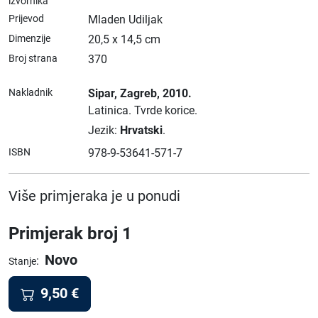
izvornika
Prijevod
Mladen Udiljak
Dimenzije
20,5 x 14,5 cm
Broj strana
370
Nakladnik
Sipar
, Zagreb
, 2010.
Latinica.
Tvrde korice.
Jezik:
Hrvatski
.
ISBN
978-9-53641-571-7
Više primjeraka je u ponudi
Primjerak broj 1
Novo
:
Stanje
9,50
€