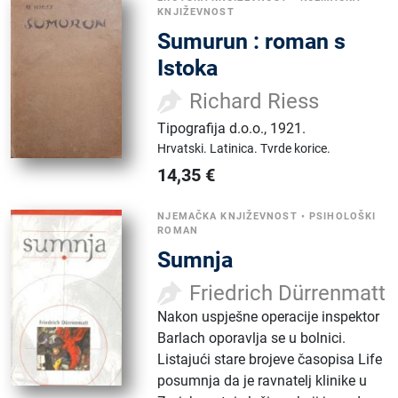
KNJIŽEVNOST
Sumurun : roman s
Istoka
Richard Riess
Tipografija d.o.o.
,
1921.
Hrvatski.
Latinica.
Tvrde korice.
14,35
€
NJEMAČKA KNJIŽEVNOST
•
PSIHOLOŠKI
ROMAN
Sumnja
Friedrich Dürrenmatt
Nakon uspješne operacije inspektor
Barlach oporavlja se u bolnici.
Listajući stare brojeve časopisa Life
posumnja da je ravnatelj klinike u