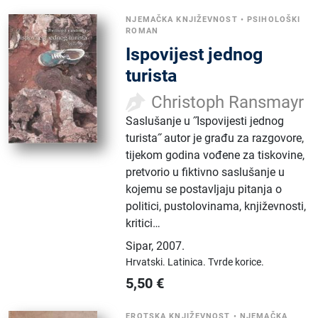
NJEMAČKA KNJIŽEVNOST
•
PSIHOLOŠKI
ROMAN
Ispovijest jednog
turista
Christoph Ransmayr
Saslušanje u ˝Ispovijesti jednog
turista˝ autor je građu za razgovore,
tijekom godina vođene za tiskovine,
pretvorio u fiktivno saslušanje u
kojemu se postavljaju pitanja o
politici, pustolovinama, književnosti,
kritici…
Sipar
,
2007.
Hrvatski.
Latinica.
Tvrde korice.
5,50
€
EROTSKA KNJIŽEVNOST
•
NJEMAČKA