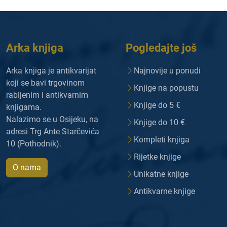
Arka knjiga
Pogledajte još
Arka knjiga je antikvarijat
Najnovije u ponudi
koji se bavi trgovinom
Knjige na popustu
rabljenim i antikvarnim
Knjige do 5 €
knjigama.
Nalazimo se u Osijeku, na
Knjige do 10 €
adresi Trg Ante Starčevića
Kompleti knjiga
10 (Pothodnik).
Rijetke knjige
O nama
Unikatne knjige
Antikvarne knjige