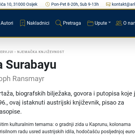
ića 10, 31000 Osijek
Pon-Pet 8-20h, Sub 9-13h
kontakt@ark
Autori
Nakladnici
Pretraga
Upute
O na
TERVJUI
•
NJEMAČKA KNJIŽEVNOST
a Surabayu
toph Ransmayr
taža, biografskih bilježaka, govora i putopisa koje j
., ovaj istaknuti austrijski književnik, pisao za
časopise.
ličitim kulturalnim temama: o gradnji zida u Kaprunu, kolonama
prisilnom radu usred austrijskih idila, hodočašću posljednjoj eur