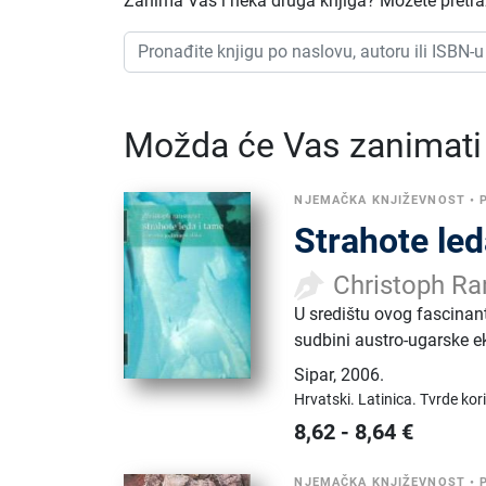
Zanima Vas i neka druga knjiga? Možete pretraži
Možda će Vas zanimati i
NJEMAČKA KNJIŽEVNOST
•
Strahote led
Christoph R
U središtu ovog fascinan
sudbini austro-ugarske e
Sipar
,
2006.
Hrvatski.
Latinica.
Tvrde kor
8,62
-
8,64
€
NJEMAČKA KNJIŽEVNOST
•