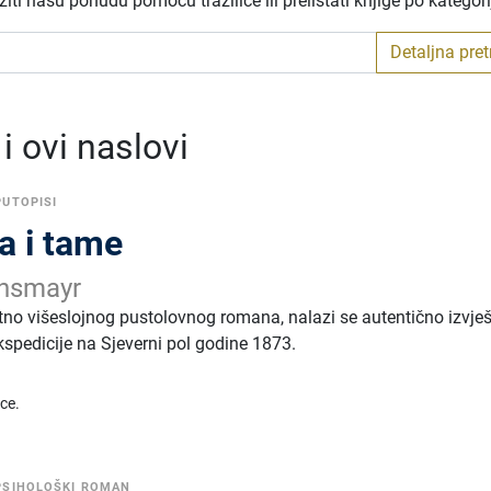
ti našu ponudu pomoću tražilice ili prelistati knjige po kategor
Detaljna pre
 ovi naslovi
PUTOPISI
a i tame
ansmayr
tno višeslojnog pustolovnog romana, nalazi se autentično izvje
kspedicije na Sjeverni pol godine 1873.
ice.
PSIHOLOŠKI ROMAN