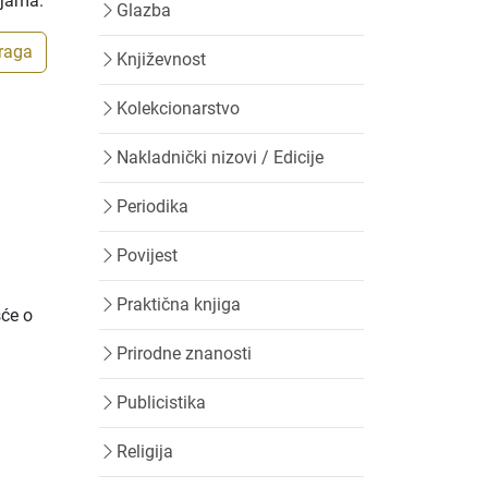
ijama.
Glazba
traga
Književnost
Kolekcionarstvo
Nakladnički nizovi / Edicije
Periodika
Povijest
Praktična knjiga
šće o
Prirodne znanosti
Publicistika
Religija