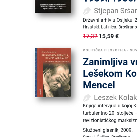
Stjepan Srša
Državni arhiv u Osijeku
,
Hrvatski.
Latinica.
Broširano
15,59
€
17,32
POLITIČKA FILOZOFIJA
•
SUV
Zanimljiva 
Lešekom Kol
Mencel
Leszek Kola
Knjiga intervjua u kojoj K
turbulentno 20. stoljeće 
revizionističkog marksiz
Službeni glasnik
,
2009.