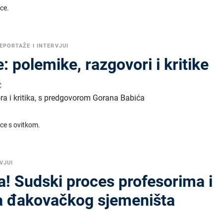
ice.
EPORTAŽE I INTERVJUI
: polemike, razgovori i kritike
ć
ra i kritika, s predgovorom Gorana Babića
ice s ovitkom.
VJUI
a! Sudski proces profesorima i
a đakovačkog sjemeništa