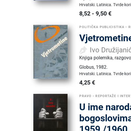
Hrvatski.
Latinica.
Tvrde kor
8,52
-
9,50
€
POLITIČKA PUBLICISTIKA
•
R
Vjetrometine
Ivo Družijani
Knjiga polemika, razgovo
Globus
,
1982.
Hrvatski.
Latinica.
Tvrde kor
4,25
€
PRAVO
•
REPORTAŽE I INTER
U ime narod
bogoslovim
1959./1960.