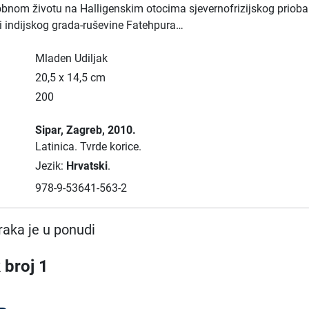
egobnom životu na Halligenskim otocima sjevernofrizijskog priobal
i indijskog grada-ruševine Fatehpura…
Mladen Udiljak
20,5 x 14,5 cm
200
Sipar
, Zagreb
, 2010.
Latinica.
Tvrde korice.
Jezik:
Hrvatski
.
978-9-53641-563-2
raka je u ponudi
 broj 1