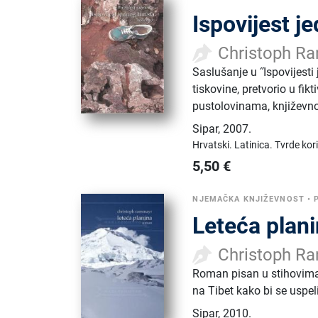
Ispovijest j
Christoph R
Saslušanje u ˝Ispovijesti
tiskovine, pretvorio u fik
pustolovinama, književnos
Sipar
,
2007.
Hrvatski.
Latinica.
Tvrde kor
5,50
€
NJEMAČKA KNJIŽEVNOST
•
Leteća plan
Christoph R
Roman pisan u stihovima 
na Tibet kako bi se uspel
Sipar
,
2010.