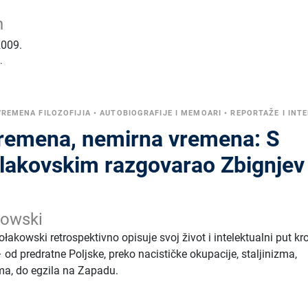
n
2009.
.
REMENA FILOZOFIJIA
•
AUTOBIOGRAFIJE I MEMOARI
•
REPORTAŽE I INTE
vremena, nemirna vremena: S
akovskim razgovarao Zbignjev
kowski
ołakowski retrospektivno opisuje svoj život i intelektualni put kr
– od predratne Poljske, preko nacističke okupacije, staljinizma,
ma, do egzila na Zapadu.