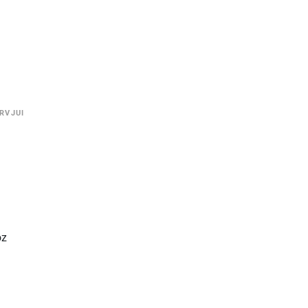
RVJUI
oz