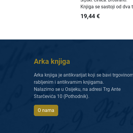
Srpski.
Ćirilica.
Broširano.
Knjiga se sastoji od dva
19,44
€
Arka knjiga
Arka knjiga je antikvarijat koji se bavi trgovino
rabljenim i antikvarnim knjigama.
Nalazimo se u Osijeku, na adresi Trg Ante
Starčevića 10 (Pothodnik).
O nama