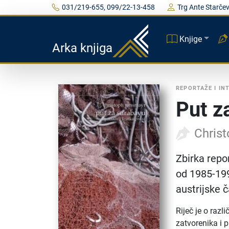
031/219-655, 099/22-13-458
Trg Ante Starčev
Knjige
Arka knjiga
REPORTAŽE I IN
Put z
Chris
Zbirka repor
od 1985-1996
austrijske 
Riječ je o raz
zatvorenika i 