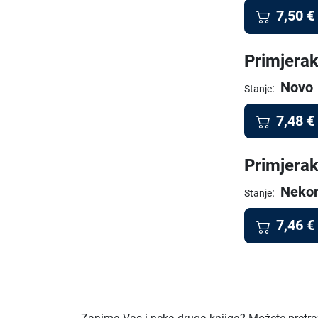
7,50
€
Primjerak
Novo
:
Stanje
7,48
€
Primjerak
Nekor
:
Stanje
7,46
€