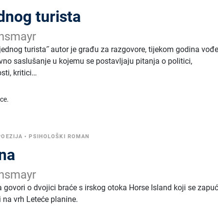
ednog turista
ansmayr
 jednog turista˝ autor je građu za razgovore, tijekom godina vođ
tivno saslušanje u kojemu se postavljaju pitanja o politici,
ti, kritici…
ice.
POEZIJA
•
PSIHOLOŠKI ROMAN
ina
ansmayr
govori o dvojici braće s irskog otoka Horse Island koji se zapu
i na vrh Leteće planine.