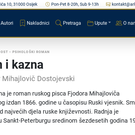
ića 10, 31000 Osijek
Pon-Pet 8-20h, Sub 9-13h
kontakt@ark
Autori
Nakladnici
Pretraga
Upute
O na
NOST
•
PSIHOLOŠKI ROMAN
n i kazna
 Mihajlovič Dostojevski
zna je roman ruskog pisca Fjodora Mihajloviča
g izdan 1866. godine u časopisu Ruski vjesnik. Sm
d najvećih djela ruske književnosti. Radnja je
u Sankt-Peterburgu sredinom šezdesetih godina 19