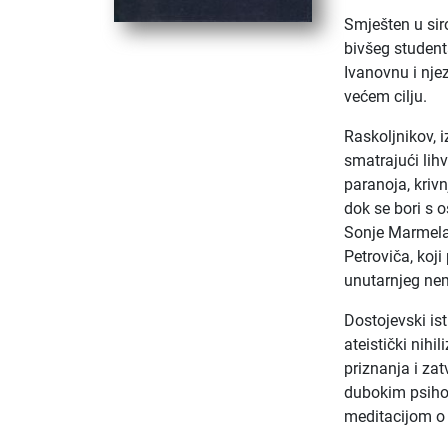
Smješten u si
bivšeg student
Ivanovnu i nje
većem cilju.
Raskoljnikov, 
smatrajući lih
paranoja, kriv
dok se bori s o
Sonje Marmelado
Petroviča, koj
unutarnjeg nem
Dostojevski is
ateistički nih
priznanja i za
dubokim psihol
meditacijom o 