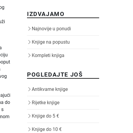
nog
IZDVAJAMO
uži
Najnovije u ponudi
Knjige na popustu
a
ciju
Kompleti knjiga
 poput
a
POGLEDAJTE JOŠ
ovog
Antikvarne knjige
jajući
na do
Rijetke knjige
 s
Knjige do 5 €
alnom
Knjige do 10 €