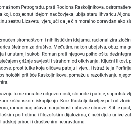
romašnom Petrogradu, prati Rodiona Raskoljnikova, osiromaše
a koji, opsjednut idejom nadčovjeka, ubija staru lihvaricu Aljonu
zinu sestru Lizavetu, vjerujući da je čin moralno opravdan ako sl
izmučen siromaštvom i nihilističkim idejama, racionalizira zločin
varicu štetnom za društvo. Međutim, nakon ubojstva, obuzima g
nja i unutarnji sukob. Roman prati njegovu psihološku dezintegra
sjećajem grižnje savjesti i strahom od otkrivanja. Ključni likovi,
ve, prostitutke koja oličava patnju i vjeru, i istražitelja Porfirij
i psihološki pritišće Raskoljnikova, pomažu u razotkrivanju njeg
ira.
tražuje teme moralne odgovornosti, slobode i patnje, suprotstavl
ilizam kršćanskom iskupljenju. Kroz Raskoljnikovljev put od zloči
tvora, roman naglašava mogućnost duhovne obnove. Stil je gust,
oškim portretima i filozofskim dijalozima, čineći djelo univerz
ljudskoj prirodi i društvenim nepravdama.