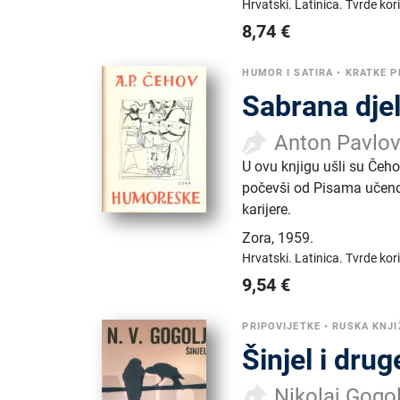
Hrvatski.
Latinica.
Tvrde kor
8,74
€
HUMOR I SATIRA
•
KRATKE P
Sabrana dje
Anton Pavlo
U ovu knjigu ušli su Čehov
počevši od Pisama učenom
karijere.
Zora
,
1959.
Hrvatski.
Latinica.
Tvrde kor
9,54
€
PRIPOVIJETKE
•
RUSKA KNJ
Šinjel i drug
Nikolaj Gogol