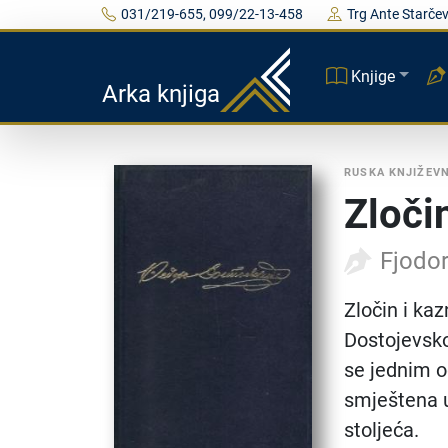
031/219-655, 099/22-13-458
Trg Ante Starčev
Knjige
Arka knjiga
RUSKA KNJIŽEV
Zloči
Fjodor
Zločin i ka
Dostojevsko
se jednim o
smještena 
stoljeća.