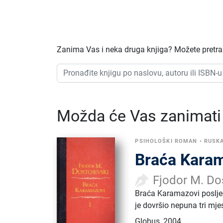
Zanima Vas i neka druga knjiga? Možete pretraži
Možda će Vas zanimati i
PSIHOLOŠKI ROMAN
•
RUSK
Braća Kara
Fjodor M. Do
Braća Karamazovi posljed
je dovršio nepuna tri mjes
Globus
,
2004.