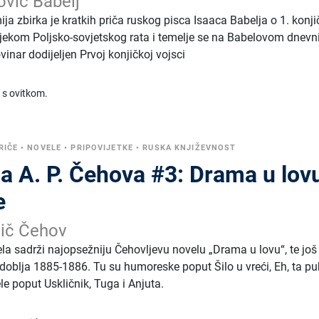
ovič Babelj
ija zbirka je kratkih priča ruskog pisca Isaaca Babelja o 1. konji
 tijekom Poljsko-sovjetskog rata i temelje se na Babelovom dnevn
ovinar dodijeljen Prvoj konjičkoj vojsci
 s ovitkom.
RIČE
•
NOVELE
•
PRIPOVIJETKE
•
RUSKA KNJIŽEVNOST
a A. P. Čehova #3: Drama u lovu
e
vič Čehov
la sadrži najopsežniju Čehovljevu novelu „Drama u lovu“, te još
doblja 1885-1886. Tu su humoreske poput Šilo u vreći, Eh, ta pub
e poput Uskličnik, Tuga i Anjuta.