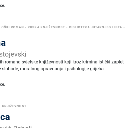
ice.
LOŠKI ROMAN
•
RUSKA KNJIŽEVNOST
•
BIBLIOTEKA JUTARNJEG LISTA -
na
stojevski
 romana svjetske književnosti koji kroz kriminalistički zaplet
e slobode, moralnog opravdanja i psihologije grijeha.
ice.
A KNJIŽEVNOST
ica