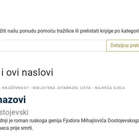
ti našu ponudu pomoću tražilice ili prelistati knjige po kategor
Detaljna pre
 ovi naslovi
A KNJIŽEVNOST
•
BIBLIOTEKA JUTARNJEG LISTA - NAJVEĆA DJELA
mazovi
stojevski
nji je roman ruskoga genija Fjodora Mihajloviča Dostojevskoga
eca prije smrti.