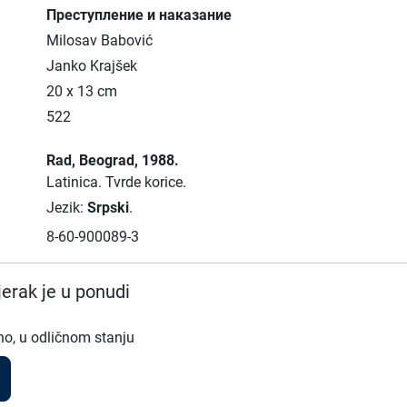
Преступление и наказание
Milosav Babović
Janko Krajšek
20 x 13 cm
522
Rad
, Beograd
, 1988.
Latinica.
Tvrde korice.
Jezik:
Srpski
.
8-60-900089-3
erak je u ponudi
no, u odličnom stanju