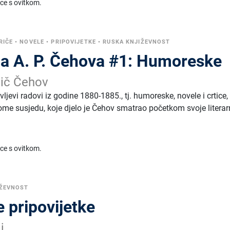
ice s ovitkom.
RIČE
•
NOVELE
•
PRIPOVIJETKE
•
RUSKA KNJIŽEVNOST
la A. P. Čehova #1: Humoreske
vič Čehov
ljevi radovi iz godine 1880-1885., tj. humoreske, novele i crtice,
e susjedu, koje djelo je Čehov smatrao početkom svoje literar
ice s ovitkom.
IŽEVNOST
e pripovijetke
j