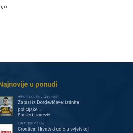
o, o
Najnovije u ponudi
HRVATSKA KNJIŽEVNOST
Zapisi iz Đorđevićeve: istinite
policijske...
Branko Lazarević
KULTUROLOGIJA
Croatica: Hrvatski udio u svjetskoj