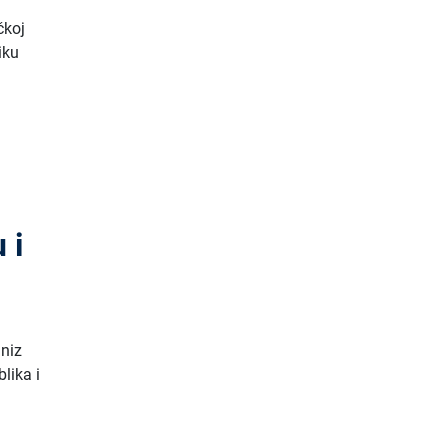
čkoj
iku
 i
 niz
lika i