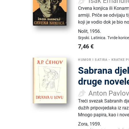
Isak Emanuil
Crvena konjica ili Konarm
armiji. Priče se odvijaju
koji je vodio dok je bio n
Nolit
,
1956.
Srpski.
Latinica.
Tvrde korice
7,46
€
HUMOR I SATIRA
•
KRATKE P
Sabrana djel
druge novel
Anton Pavlo
Treći svezak Sabranih dje
dužih pripovjedaka iz raz
Mnogo papira, kao i novel
Zora
,
1959.