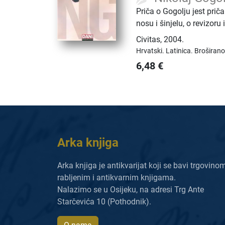
Priča o Gogolju jest priča
nosu i šinjelu, o revizor
Civitas
,
2004.
Hrvatski.
Latinica.
Broširano
6,48
€
Arka knjiga
Arka knjiga je antikvarijat koji se bavi trgovino
rabljenim i antikvarnim knjigama.
Nalazimo se u Osijeku, na adresi Trg Ante
Starčevića 10 (Pothodnik).