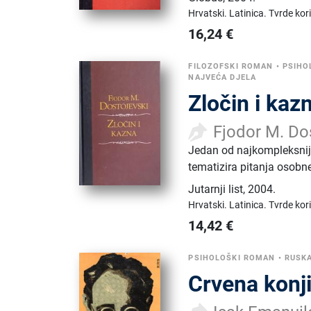
Hrvatski.
Latinica.
Tvrde kor
16,24
€
FILOZOFSKI ROMAN
•
PSIHO
NAJVEĆA DJELA
Zločin i kaz
Fjodor M. Do
Jedan od najkompleksnijih
tematizira pitanja osobn
Jutarnji list
,
2004.
Hrvatski.
Latinica.
Tvrde kor
14,42
€
PSIHOLOŠKI ROMAN
•
RUSK
Crvena konj