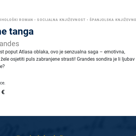
IHOLOŠKI ROMAN
•
SOCIJALNA KNJIŽEVNOST
•
ŠPANJOLSKA KNJIŽEVN
me tanga
andes
nost poput Atlasa oblaka, ovo je senzualna saga – emotivna,
žele osjetiti puls zabranjene strasti! Grandes sondira je li ljubav
je?
ice.
€