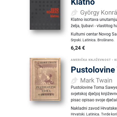
Klatno
György Konr
Klatno iscrtava unutarnju
želja, Ijubavi - vlastitog
Kulturni centar Novog S
Srpski.
Latinica.
Broširano.
6,24
€
AMERIČKA KNJIŽEVNOST
•
K
Pustolovin
Mark Twain
Pustolovine Toma Sawyera 
svjetskoj dječjoj književ
pisac opisao svoje dječač
Nakladni zavod Hrvatske
Hrvatski.
Latinica.
Tvrde kor