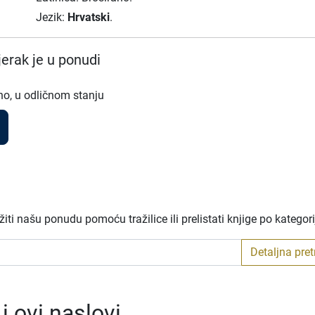
Jezik:
Hrvatski
.
erak je u ponudi
no, u odličnom stanju
ti našu ponudu pomoću tražilice ili prelistati knjige po kategor
Detaljna pre
 ovi naslovi