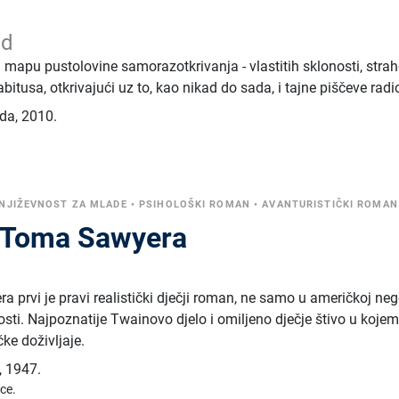
ád
 mapu pustolovine samorazotkrivanja - vlastitih sklonosti, stra
 habitusa, otkrivajući uz to, kao nikad do sada, i tajne piščeve radi
ada
,
2010.
NJIŽEVNOST ZA MLADE
•
PSIHOLOŠKI ROMAN
•
AVANTURISTIČKI ROMAN
e Toma Sawyera
prvi je pravi realistički dječji roman, ne samo u američkoj neg
nosti. Najpoznatije Twainovo djelo i omiljeno dječje štivo u kojem
ke doživljaje.
,
1947.
ice.