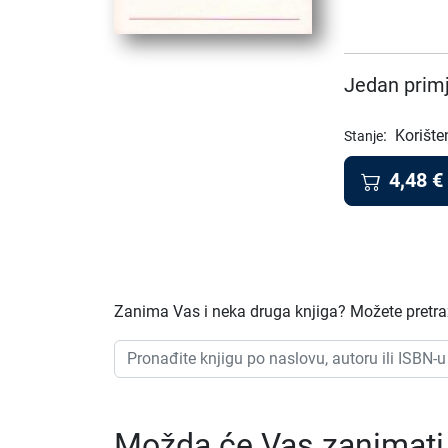
Jedan primj
:
Korište
Stanje
4,48
€
Zanima Vas i neka druga knjiga? Možete pretraži
Možda će Vas zanimati i