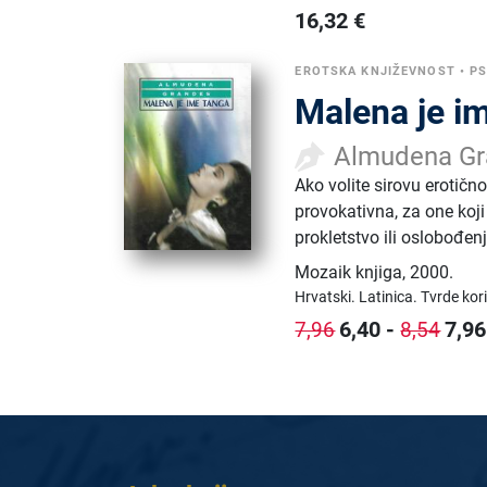
16,32
€
EROTSKA KNJIŽEVNOST
•
PS
Malena je i
Almudena Gr
Ako volite sirovu erotič
provokativna, za one koji 
prokletstvo ili oslobođen
Mozaik knjiga
,
2000.
Hrvatski.
Latinica.
Tvrde kor
6,40
-
7,96
7,96
8,54