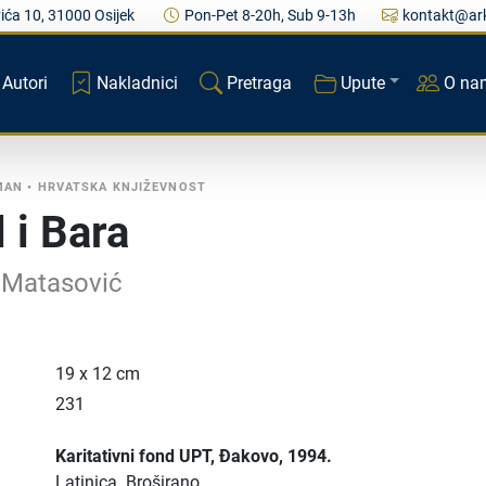
ića 10, 31000 Osijek
Pon-Pet 8-20h, Sub 9-13h
kontakt@ark
Autori
Nakladnici
Pretraga
Upute
O na
MAN
•
HRVATSKA KNJIŽEVNOST
 i Bara
 Matasović
19 x 12 cm
231
Karitativni fond UPT
, Đakovo
, 1994.
Latinica.
Broširano.