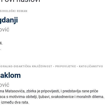
PSIHOLOŠKI ROMAN
gdanji
ović
4.
.
ORALNO-DIDAKTIČKA KNJIŽEVNOST
•
PRIPOVIJETKE
•
KATOLIČANSTVO
staklom
ović
a Matasovića, zbirka je pripovijesti, i predstavlja rane priče
ca s motivima obitelji, ljubavi, svakodnevice i moralnih dilema.
o između dva rata.