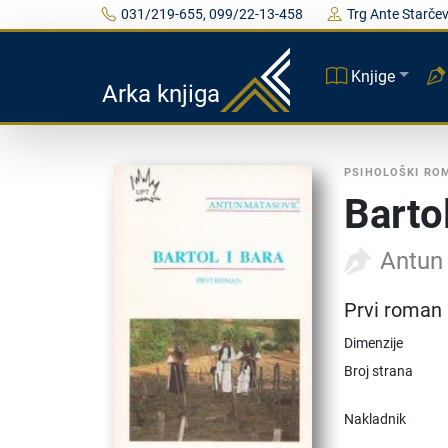
031/219-655, 099/22-13-458
Trg Ante Starčev
Knjige
Arka knjiga
PSIHOLOŠKI RO
Bartol
Antun
Prvi roman
Dimenzije
Broj strana
Nakladnik