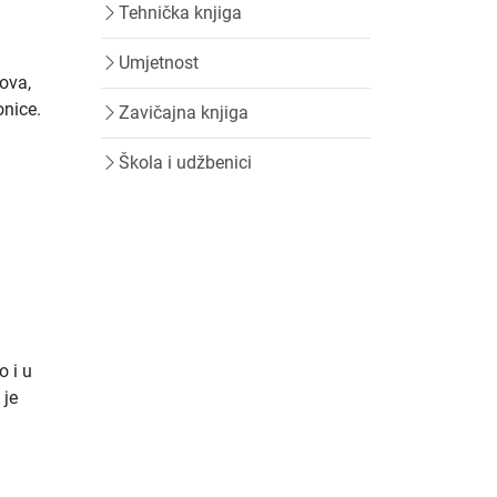
Tehnička knjiga
Umjetnost
hova,
onice.
Zavičajna knjiga
Škola i udžbenici
o i u
 je