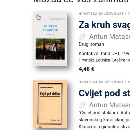
HRVATSKA KNJIŽEVNOST
•
Za kruh sva
Antun Matas
Drugi roman
Karitativni fond UPT
,
199
Hrvatski.
Latinica.
Broširano
4,48
€
HRVATSKA KNJIŽEVNOST
•
M
Cvijet pod 
Antun Matas
"Cvijet pod staklom" Antun
slavonskog katoličkog pis
Klasično regionalno štiv