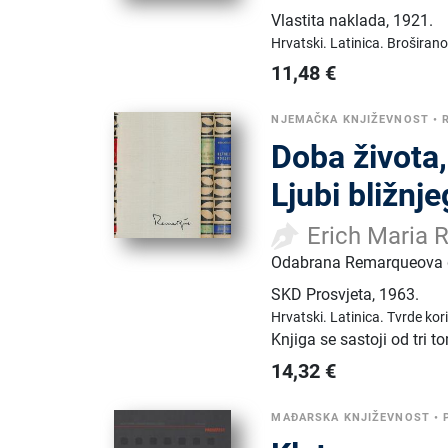
Vlastita naklada
,
1921.
Hrvatski.
Latinica.
Broširano
11,48
€
NJEMAČKA KNJIŽEVNOST
•
Doba života,
Ljubi bližnj
Erich Maria
Odabrana Remarqueova dj
SKD Prosvjeta
,
1963.
Hrvatski.
Latinica.
Tvrde kor
Knjiga se sastoji od tri 
14,32
€
MAĐARSKA KNJIŽEVNOST
•