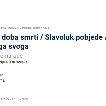
.
RATNI ROMAN
•
PSIHOLOŠKI ROMAN
 doba smrti / Slavoluk pobjede 
ega svoga
 Remarque
ela u tri sveska.
ice.
toma
PSIHOLOŠKI ROMAN