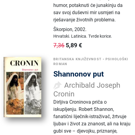
humor, potaknuti će junakinju da
sav svoj duševni mir usmjeri na
rješavanje životnih problema.
Škorpion
,
2002.
Hrvatski.
Latinica.
Tvrde korice.
5,89
€
7,36
BRITANSKA KNJIŽEVNOST
•
PSIHOLOŠKI
ROMAN
Shannonov put
Archibald Joseph
Cronin
Dirljiva Croninova priča o
iskupljenju. Robert Shannon,
fanatični liječnik-istraživač, žrtvuje
ljubav i život za znanost, ali na kraju
gubi sve – djevojku, priznanje,