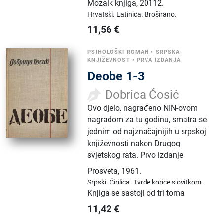
Mozaik knjiga
,
20112.
Hrvatski.
Latinica.
Broširano.
11,56
€
PSIHOLOŠKI ROMAN
•
SRPSKA
KNJIŽEVNOST
•
PRVA IZDANJA
Deobe 1-3
Dobrica Ćosić
Ovo djelo, nagrađeno NIN-ovom
nagradom za tu godinu, smatra se
jednim od najznačajnijih u srpskoj
književnosti nakon Drugog
svjetskog rata. Prvo izdanje.
Prosveta
,
1961.
Srpski.
Ćirilica.
Tvrde korice s ovitkom.
Knjiga se sastoji od tri toma
11,42
€