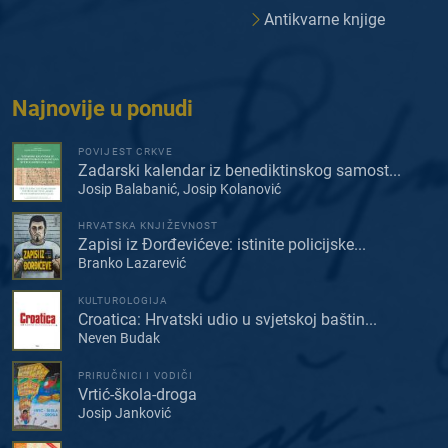
Antikvarne knjige
Najnovije u ponudi
POVIJEST CRKVE
Zadarski kalendar iz benediktinskog samost...
Josip Balabanić, Josip Kolanović
HRVATSKA KNJIŽEVNOST
Zapisi iz Đorđevićeve: istinite policijske...
Branko Lazarević
KULTUROLOGIJA
Croatica: Hrvatski udio u svjetskoj baštin...
Neven Budak
PRIRUČNICI I VODIČI
Vrtić-škola-droga
Josip Janković