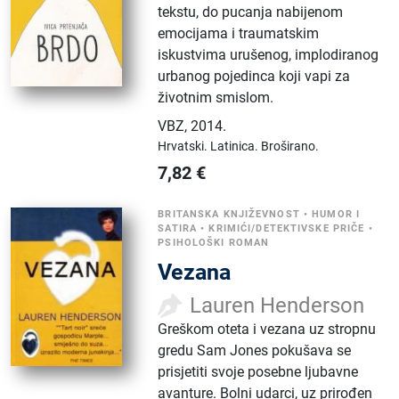
tekstu, do pucanja nabijenom
emocijama i traumatskim
iskustvima urušenog, implodiranog
urbanog pojedinca koji vapi za
životnim smislom.
VBZ
,
2014.
Hrvatski.
Latinica.
Broširano.
7,82
€
BRITANSKA KNJIŽEVNOST
•
HUMOR I
SATIRA
•
KRIMIĆI/DETEKTIVSKE PRIČE
•
PSIHOLOŠKI ROMAN
Vezana
Lauren Henderson
Greškom oteta i vezana uz stropnu
gredu Sam Jones pokušava se
prisjetiti svoje posebne ljubavne
avanture. Bolni udarci, uz prirođen