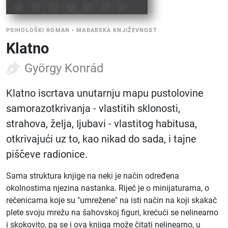
PSIHOLOŠKI ROMAN
•
MAĐARSKA KNJIŽEVNOST
Klatno
György Konrád
Klatno iscrtava unutarnju mapu pustolovine
samorazotkrivanja - vlastitih sklonosti,
strahova, želja, Ijubavi - vlastitog habitusa,
otkrivajući uz to, kao nikad do sada, i tajne
piščeve radionice.
Sama struktura knjige na neki je način određena
okolnostima njezina nastanka. Riječ je o minijaturama, o
rečenicama koje su "umrežene" na isti način na koji skakač
plete svoju mrežu na šahovskoj figuri, krećući se nelinearno
i skokovito, pa se i ova knjiga može čitati nelinearno, u