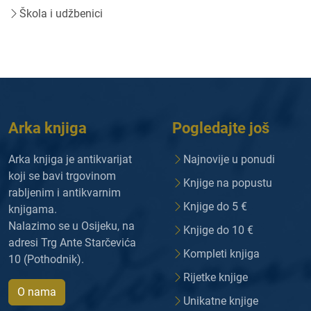
Škola i udžbenici
Arka knjiga
Pogledajte još
Arka knjiga je antikvarijat
Najnovije u ponudi
koji se bavi trgovinom
Knjige na popustu
rabljenim i antikvarnim
Knjige do 5 €
knjigama.
Nalazimo se u Osijeku, na
Knjige do 10 €
adresi Trg Ante Starčevića
Kompleti knjiga
10 (Pothodnik).
Rijetke knjige
O nama
Unikatne knjige