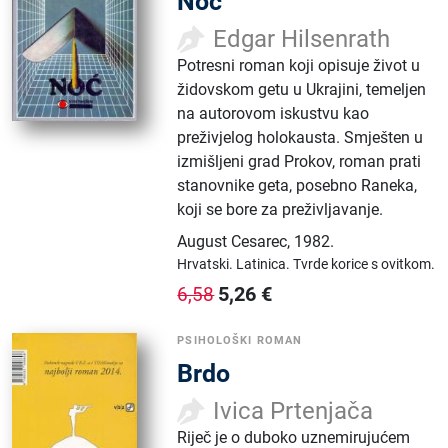
Noć
Edgar Hilsenrath
Potresni roman koji opisuje život u
židovskom getu u Ukrajini, temeljen
na autorovom iskustvu kao
preživjelog holokausta. Smješten u
izmišljeni grad Prokov, roman prati
stanovnike geta, posebno Raneka,
koji se bore za preživljavanje.
August Cesarec
,
1982.
Hrvatski.
Latinica.
Tvrde korice s ovitkom.
5,26
€
6,58
PSIHOLOŠKI ROMAN
Brdo
Ivica Prtenjača
Riječ je o duboko uznemirujućem