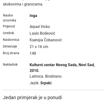
skokovima i granicama.
Naslov
Inga
izvornika
Prijevod
Arpad Vicko
Urednik
Laslo Bošković
Naslovnica
Ksenijia Čobanović
Dimenzije
21 x 16 cm
Broj strana
148
Nakladnik
Kulturni centar Novog Sada
, Novi Sad
,
2010.
Latinica.
Broširano.
Jezik:
Srpski
.
Jedan primjerak je u ponudi