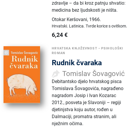
zdravlje – da bi kroz patnju shvatio:
medicina bez ljudskosti je ništa.
Otokar Keršovani
,
1966.
Hrvatski.
Latinica.
Tvrde korice s ovitkom.
6,24
€
HRVATSKA KNJIŽEVNOST
•
PSIHOLOŠKI
ROMAN
Rudnik čvaraka
Tomislav Šovagović
Debitantsko djelo hrvatskog pisca
Tomislava Šovagovića, nagrađeno
nagradom Josip i Ivan Kozarac
2012., posveta je Slavoniji – regiji
djetinjstva koju autor, rođen u
Dalmaciji, promatra stranim, ali
nježnim očima.